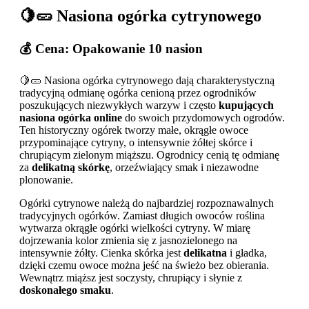
🍋🥒 Nasiona ogórka cytrynowego
💰 Cena: Opakowanie 10 nasion
🍋🥒 Nasiona ogórka cytrynowego dają charakterystyczną
tradycyjną odmianę ogórka cenioną przez ogrodników
poszukujących niezwykłych warzyw i często
kupujących
nasiona ogórka online
do swoich przydomowych ogrodów.
Ten historyczny ogórek tworzy małe, okrągłe owoce
przypominające cytryny, o intensywnie żółtej skórce i
chrupiącym zielonym miąższu. Ogrodnicy cenią tę odmianę
za
delikatną skórkę
, orzeźwiający smak i niezawodne
plonowanie.
Ogórki cytrynowe należą do najbardziej rozpoznawalnych
tradycyjnych ogórków. Zamiast długich owoców roślina
wytwarza okrągłe ogórki wielkości cytryny. W miarę
dojrzewania kolor zmienia się z jasnozielonego na
intensywnie żółty. Cienka skórka jest
delikatna
i gładka,
dzięki czemu owoce można jeść na świeżo bez obierania.
Wewnątrz miąższ jest soczysty, chrupiący i słynie z
doskonałego smaku
.