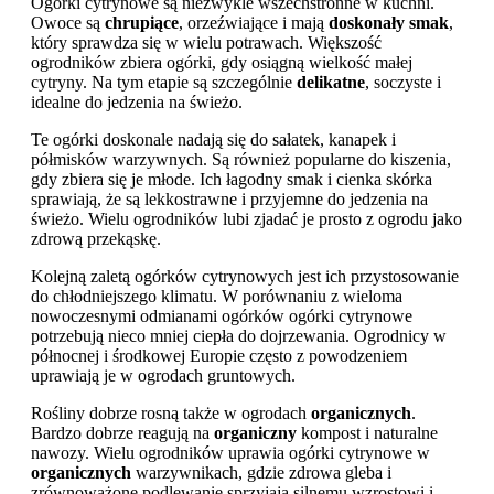
Ogórki cytrynowe są niezwykle wszechstronne w kuchni.
Owoce są
chrupiące
, orzeźwiające i mają
doskonały smak
,
który sprawdza się w wielu potrawach. Większość
ogrodników zbiera ogórki, gdy osiągną wielkość małej
cytryny. Na tym etapie są szczególnie
delikatne
, soczyste i
idealne do jedzenia na świeżo.
Te ogórki doskonale nadają się do sałatek, kanapek i
półmisków warzywnych. Są również popularne do kiszenia,
gdy zbiera się je młode. Ich łagodny smak i cienka skórka
sprawiają, że są lekkostrawne i przyjemne do jedzenia na
świeżo. Wielu ogrodników lubi zjadać je prosto z ogrodu jako
zdrową przekąskę.
Kolejną zaletą ogórków cytrynowych jest ich przystosowanie
do chłodniejszego klimatu. W porównaniu z wieloma
nowoczesnymi odmianami ogórków ogórki cytrynowe
potrzebują nieco mniej ciepła do dojrzewania. Ogrodnicy w
północnej i środkowej Europie często z powodzeniem
uprawiają je w ogrodach gruntowych.
Rośliny dobrze rosną także w ogrodach
organicznych
.
Bardzo dobrze reagują na
organiczny
kompost i naturalne
nawozy. Wielu ogrodników uprawia ogórki cytrynowe w
organicznych
warzywnikach, gdzie zdrowa gleba i
zrównoważone podlewanie sprzyjają silnemu wzrostowi i