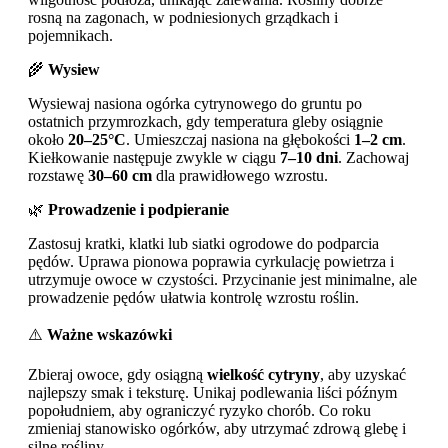
rosną na zagonach, w podniesionych grządkach i
pojemnikach.
🌾
Wysiew
Wysiewaj nasiona ogórka cytrynowego do gruntu po
ostatnich przymrozkach, gdy temperatura gleby osiągnie
około
20–25°C
. Umieszczaj nasiona na głębokości
1–2 cm
.
Kiełkowanie następuje zwykle w ciągu
7–10 dni
. Zachowaj
rozstawę
30–60 cm
dla prawidłowego wzrostu.
🌿
Prowadzenie i podpieranie
Zastosuj kratki, klatki lub siatki ogrodowe do podparcia
pędów. Uprawa pionowa poprawia cyrkulację powietrza i
utrzymuje owoce w czystości. Przycinanie jest minimalne, ale
prowadzenie pędów ułatwia kontrolę wzrostu roślin.
⚠️
Ważne wskazówki
Zbieraj owoce, gdy osiągną
wielkość cytryny
, aby uzyskać
najlepszy smak i teksturę. Unikaj podlewania liści późnym
popołudniem, aby ograniczyć ryzyko chorób. Co roku
zmieniaj stanowisko ogórków, aby utrzymać zdrową glebę i
silne rośliny.