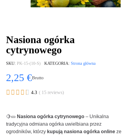
Nasiona ogórka
cytrynowego
SKU
PK-15-(10-S)
KATEGORIA
Strona główna
2,25 €
Brutto





4.3
( 15 reviews)
🍋🥒
Nasiona ogórka cytrynowego
– Unikalna
tradycyjna odmiana ogórka uwielbiana przez
ogrodników, którzy
kupują nasiona ogórka online
ze