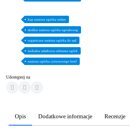
kup nasiona ogórka online
słodkie nasiona ogórka ogrodoweg
organiczne nasiona ogórka do sad
unikalna sałatkowa odmiana ogórk
nasiona ogórka cytrynowego heirl
Udostępnij na
Opis
Dodatkowe informacje
Recenzje