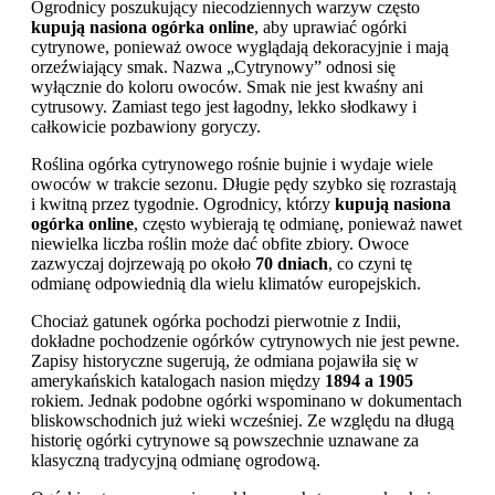
Ogrodnicy poszukujący niecodziennych warzyw często
kupują nasiona ogórka online
, aby uprawiać ogórki
cytrynowe, ponieważ owoce wyglądają dekoracyjnie i mają
orzeźwiający smak. Nazwa „Cytrynowy” odnosi się
wyłącznie do koloru owoców. Smak nie jest kwaśny ani
cytrusowy. Zamiast tego jest łagodny, lekko słodkawy i
całkowicie pozbawiony goryczy.
Roślina ogórka cytrynowego rośnie bujnie i wydaje wiele
owoców w trakcie sezonu. Długie pędy szybko się rozrastają
i kwitną przez tygodnie. Ogrodnicy, którzy
kupują nasiona
ogórka online
, często wybierają tę odmianę, ponieważ nawet
niewielka liczba roślin może dać obfite zbiory. Owoce
zazwyczaj dojrzewają po około
70 dniach
, co czyni tę
odmianę odpowiednią dla wielu klimatów europejskich.
Chociaż gatunek ogórka pochodzi pierwotnie z Indii,
dokładne pochodzenie ogórków cytrynowych nie jest pewne.
Zapisy historyczne sugerują, że odmiana pojawiła się w
amerykańskich katalogach nasion między
1894 a 1905
rokiem. Jednak podobne ogórki wspominano w dokumentach
bliskowschodnich już wieki wcześniej. Ze względu na długą
historię ogórki cytrynowe są powszechnie uznawane za
klasyczną tradycyjną odmianę ogrodową.