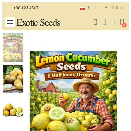
PL
€
EUR
+00 123 4567
Exotic Seeds