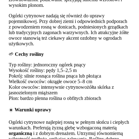
wysokim plonom.
Ogórki cytrynowe nadają się również do uprawy
pojemnikowej. Przy dobrej ziemi i odpowiednich podporach
z powodzeniem rosną w donicach, podniesionych grządkach
lub tradycyjnych zagonach warzywnych. Ich atrakcyjne żółte
owoce stanowią też ciekawy akcent ozdobny w ogrodach
użytkowych.
🌱
Cechy rośliny
Typ rośliny: jednoroczny ogórek pnący
Wysokość rośliny: pędy 1,5–2,5 m
Pokrój: silnie rosnąca roślina pnąca lub płożąca
Wielkość owoców: okrągłe owoce 5–8 cm
Kolor owoców: intensywnie cytrynowożółta skórka z
jasnozielonym miąższem
Plon: bardzo plenna roślina o obfitych zbiorach
☀️
Warunki uprawy
Ogórki cytrynowe najlepiej rosną w pełnym słońcu i ciepłych
warunkach. Preferują żyzną glebę wzbogaconą materią
organiczną
i z dobrym drenażem. Utrzymuj równomierną
wilgotność podłoża, unikając zalewania. Rośliny dobrze