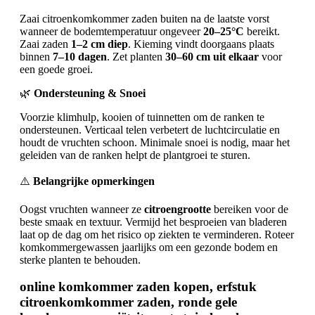
Zaai citroenkomkommer zaden buiten na de laatste vorst
wanneer de bodemtemperatuur ongeveer
20–25°C
bereikt.
Zaai zaden
1–2 cm diep
. Kieming vindt doorgaans plaats
binnen
7–10 dagen
. Zet planten
30–60 cm uit elkaar
voor
een goede groei.
🌿
Ondersteuning & Snoei
Voorzie klimhulp, kooien of tuinnetten om de ranken te
ondersteunen. Verticaal telen verbetert de luchtcirculatie en
houdt de vruchten schoon. Minimale snoei is nodig, maar het
geleiden van de ranken helpt de plantgroei te sturen.
⚠️
Belangrijke opmerkingen
Oogst vruchten wanneer ze
citroengrootte
bereiken voor de
beste smaak en textuur. Vermijd het besproeien van bladeren
laat op de dag om het risico op ziekten te verminderen. Roteer
komkommergewassen jaarlijks om een gezonde bodem en
sterke planten te behouden.
online komkommer zaden kopen, erfstuk
citroenkomkommer zaden, ronde gele