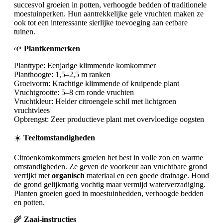
succesvol groeien in potten, verhoogde bedden of traditionele
moestuinperken. Hun aantrekkelijke gele vruchten maken ze
ook tot een interessante sierlijke toevoeging aan eetbare
tuinen.
🌱
Plantkenmerken
Planttype: Eenjarige klimmende komkommer
Planthoogte: 1,5–2,5 m ranken
Groeivorm: Krachtige klimmende of kruipende plant
Vruchtgrootte: 5–8 cm ronde vruchten
Vruchtkleur: Helder citroengele schil met lichtgroen
vruchtvlees
Opbrengst: Zeer productieve plant met overvloedige oogsten
☀️
Teeltomstandigheden
Citroenkomkommers groeien het best in volle zon en warme
omstandigheden. Ze geven de voorkeur aan vruchtbare grond
verrijkt met
organisch
materiaal en een goede drainage. Houd
de grond gelijkmatig vochtig maar vermijd waterverzadiging.
Planten groeien goed in moestuinbedden, verhoogde bedden
en potten.
🌾
Zaai-instructies