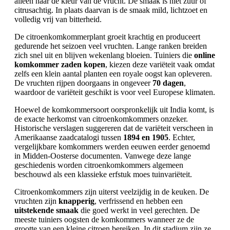
alleen naar de kleur van de vrucht. De smaak is niet zuur of
citrusachtig. In plaats daarvan is de smaak mild, lichtzoet en
volledig vrij van bitterheid.
De citroenkomkommerplant groeit krachtig en produceert
gedurende het seizoen veel vruchten. Lange ranken breiden
zich snel uit en blijven wekenlang bloeien. Tuiniers die
online
komkommer zaden kopen
, kiezen deze variëteit vaak omdat
zelfs een klein aantal planten een royale oogst kan opleveren.
De vruchten rijpen doorgaans in ongeveer
70 dagen
,
waardoor de variëteit geschikt is voor veel Europese klimaten.
Hoewel de komkommersoort oorspronkelijk uit India komt, is
de exacte herkomst van citroenkomkommers onzeker.
Historische verslagen suggereren dat de variëteit verscheen in
Amerikaanse zaadcatalogi tussen
1894 en 1905
. Echter,
vergelijkbare komkommers werden eeuwen eerder genoemd
in Midden-Oosterse documenten. Vanwege deze lange
geschiedenis worden citroenkomkommers algemeen
beschouwd als een klassieke erfstuk moes tuinvariëteit.
Citroenkomkommers zijn uiterst veelzijdig in de keuken. De
vruchten zijn
knapperig
, verfrissend en hebben een
uitstekende smaak
die goed werkt in veel gerechten. De
meeste tuiniers oogsten de komkommers wanneer ze de
grootte van een kleine citroen bereiken. In dit stadium zijn ze