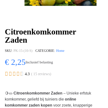
Citroenkomkommer
Zaden
SKU
PK-15-(10-S)
CATEGORIE
Home
€ 2,25
Inclusief belasting





4.3
( 15 reviews)
🍋🥒
Citroenkomkommer Zaden
– Unieke erfstuk
komkommer, geliefd bij tuiniers die
online
komkommer zaden kopen
voor zoete, knapperige