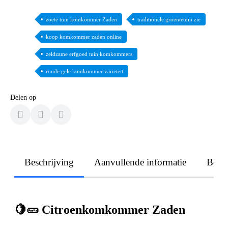
zoete tuin komkommer Zaden
traditionele groentetuin zie
koop komkommer zaden online
zeldzame erfgoed tuin komkommers
ronde gele komkommer variëteit
Delen op
Beschrijving
Aanvullende informatie
Beoo
🍋🥒 Citroenkomkommer Zaden