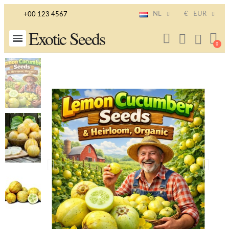
NL
€
EUR
+00 123 4567
Exotic Seeds