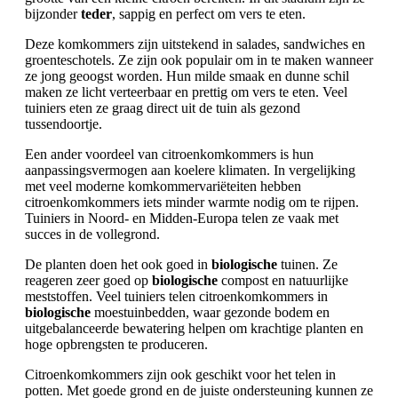
bijzonder
teder
, sappig en perfect om vers te eten.
Deze komkommers zijn uitstekend in salades, sandwiches en
groenteschotels. Ze zijn ook populair om in te maken wanneer
ze jong geoogst worden. Hun milde smaak en dunne schil
maken ze licht verteerbaar en prettig om vers te eten. Veel
tuiniers eten ze graag direct uit de tuin als gezond
tussendoortje.
Een ander voordeel van citroenkomkommers is hun
aanpassingsvermogen aan koelere klimaten. In vergelijking
met veel moderne komkommervariëteiten hebben
citroenkomkommers iets minder warmte nodig om te rijpen.
Tuiniers in Noord- en Midden-Europa telen ze vaak met
succes in de vollegrond.
De planten doen het ook goed in
biologische
tuinen. Ze
reageren zeer goed op
biologische
compost en natuurlijke
meststoffen. Veel tuiniers telen citroenkomkommers in
biologische
moestuinbedden, waar gezonde bodem en
uitgebalanceerde bewatering helpen om krachtige planten en
hoge opbrengsten te produceren.
Citroenkomkommers zijn ook geschikt voor het telen in
potten. Met goede grond en de juiste ondersteuning kunnen ze