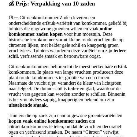
💰 Prijs: Verpakking van 10 zaden
🍋🥒 Citroenkomkommer Zaden leveren een
onderscheidende erfstuk-variëteit van komkommer, geliefd bij
tuiniers die ongewone groenten willen en vaak
online
komkommer zaden kopen
voor hun moestuin. Deze
historische komkommer vormt kleine ronde vruchten die op
citroenen lijken, met helder gele schil en knapperig groen
vruchtvlees. Tuiniers waarderen deze variëteit om zijn
tedere
schil
, verfrissende smaak en betrouwbare oogst.
Citroenkomkommers behoren tot de meest herkenbare erfstuk
komkommers. In plaats van lange vruchten produceert deze
plant ronde komkommers ter grootte van een citroen.
Naarmate de vrucht rijpt, verandert de kleur van lichtgroen
naar felgeel. De dunne schil is
teder
en glad, waardoor de
vrucht vers gegeten kan worden zonder te schillen. Binnenin
is het vruchtvlees sappig, knapperig en bekend om zijn
uitstekende smaak
.
Tuiniers die op zoek zijn naar ongewone groentevariëteiten
kopen vaak online komkommer zaden
om
citroenkomkommers te telen, omdat de vruchten decoratief
ogen en verfrissend smaken. De naam “Citroen” verwijst