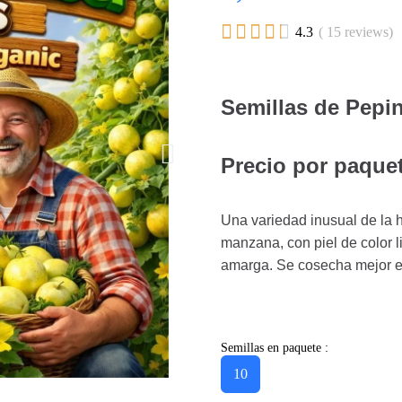





4.3
( 15 reviews)
Semillas de Pepi
Precio por paquet
Una variedad inusual de la 
manzana, con piel de color 
amarga. Se cosecha mejor 
Semillas en paquete :
10