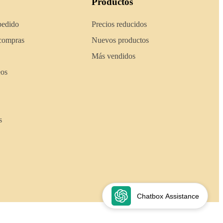
Productos
pedido
Precios reducidos
 compras
Nuevos productos
Más vendidos
eos
s
Chatbox Assistance