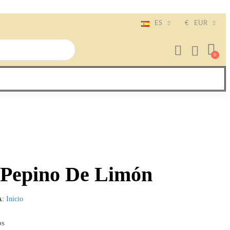
ES
€
EUR
e Pepino De Limón
A
Inicio
os