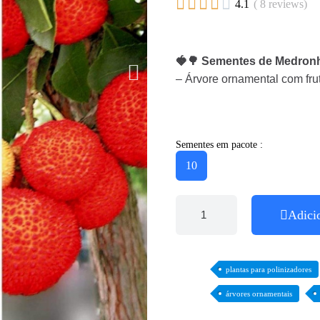





4.1
( 8 reviews)
🍓🌳 Sementes de Medronh
– Árvore ornamental com frut
Sementes em pacote :
10
Adici
plantas para polinizadores
árvores ornamentais