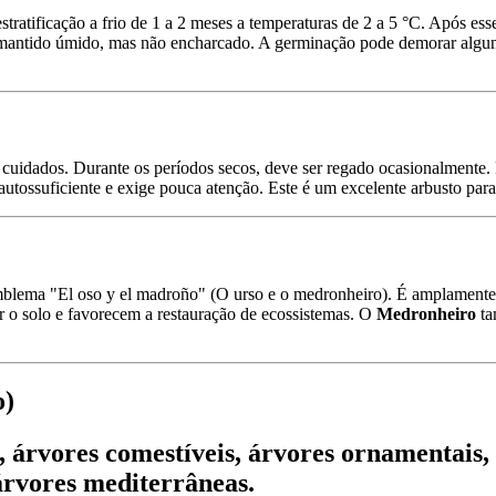
stratificação a frio de 1 a 2 meses a temperaturas de 2 a 5 °C. Após e
r mantido úmido, mas não encharcado. A germinação pode demorar algum
s cuidados. Durante os períodos secos, deve ser regado ocasionalmente
autossuficiente e exige pouca atenção. Este é um excelente arbusto para
lema "El oso y el madroño" (O urso e o medronheiro). É amplamente uti
r o solo e favorecem a restauração de ecossistemas. O
Medronheiro
ta
o)
árvores comestíveis, árvores ornamentais, 
árvores mediterrâneas.