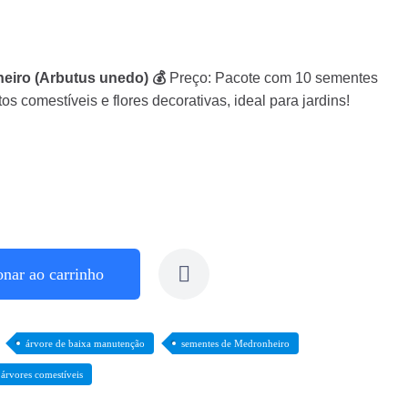
eiro (Arbutus unedo) 💰
Preço: Pacote com 10 sementes
os comestíveis e flores decorativas, ideal para jardins!
onar ao carrinho
árvore de baixa manutenção
sementes de Medronheiro
árvores comestíveis