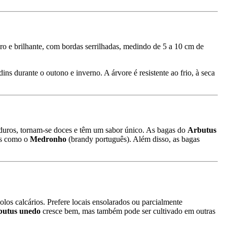
uro e brilhante, com bordas serrilhadas, medindo de 5 a 10 cm de
ins durante o outono e inverno. A árvore é resistente ao frio, à seca
uros, tornam-se doces e têm um sabor único. As bagas do
Arbutus
is como o
Medronho
(brandy português). Além disso, as bagas
solos calcários. Prefere locais ensolarados ou parcialmente
butus unedo
cresce bem, mas também pode ser cultivado em outras