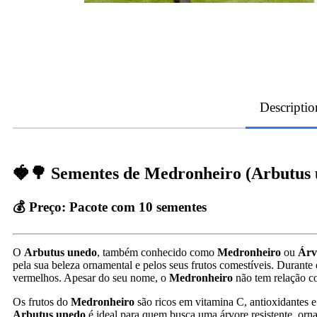
Descriptio
🍓🌳 Sementes de Medronheiro (Arbutus 
💰 Preço:
Pacote com 10 sementes
O
Arbutus unedo
, também conhecido como
Medronheiro
ou
Árv
pela sua beleza ornamental e pelos seus frutos comestíveis. Durante
vermelhos. Apesar do seu nome, o
Medronheiro
não tem relação c
Os frutos do
Medronheiro
são ricos em vitamina C, antioxidantes e
Arbutus unedo
é ideal para quem busca uma árvore resistente, ornam