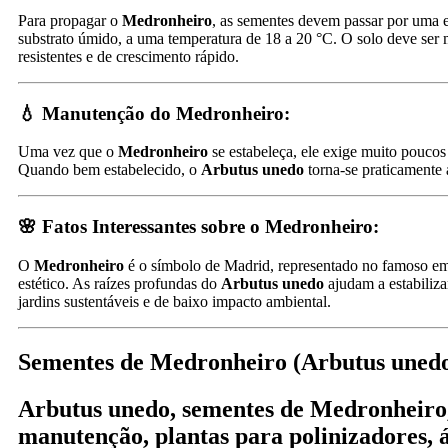
Para propagar o
Medronheiro
, as sementes devem passar por uma e
substrato úmido, a uma temperatura de 18 a 20 °C. O solo deve se
resistentes e de crescimento rápido.
💧 Manutenção do Medronheiro:
Uma vez que o
Medronheiro
se estabeleça, ele exige muito pouco
Quando bem estabelecido, o
Arbutus unedo
torna-se praticamente 
🌸 Fatos Interessantes sobre o Medronheiro:
O
Medronheiro
é o símbolo de Madrid, representado no famoso emb
estético. As raízes profundas do
Arbutus unedo
ajudam a estabiliza
jardins sustentáveis e de baixo impacto ambiental.
Sementes de Medronheiro (Arbutus uned
Arbutus unedo, sementes de Medronheiro, 
manutenção, plantas para polinizadores, 