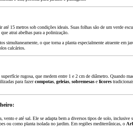
ir até 15 metros sob condições ideais. Suas folhas são de um verde esc
ue atrai abelhas para a polinização.
tos simultaneamente, o que torna a planta especialmente atraente em jard
los calcários.
uperfície rugosa, que medem entre 1 e 2 cm de diâmetro. Quando mad
ilizadas para fazer
compotas
,
geleias
,
sobremesas
e
licores
tradiciona
heiro:
, vento e até sal. Ele se adapta bem a diversos tipos de solo, inclusive 
bes ou como planta isolada no jardim. Em regiões mediterrânicas, o
Ar