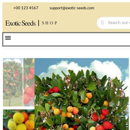
+00 123 4567
support@exotic-seeds.com
Exotic Seeds
SHOP