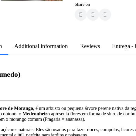
Share on
n
Additional information
Reviews
Entrega -
unedo)
ore de Morango
, é um arbusto ou pequena árvore perene nativa da reg
 o outono, o
Medronheiro
apresenta flores em forma de sino, de cor b
om o morango comum (Fragaria × ananassa).
 açúcares naturais. Eles são usados para fazer doces, compotas, licores
ental e útil, perfeita para jardins e paisagens.