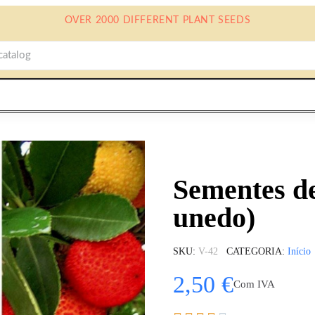
OVER 2000 DIFFERENT PLANT SEEDS
Sementes d
unedo)
SKU
V-42
CATEGORIA
Início
2,50 €
Com IVA