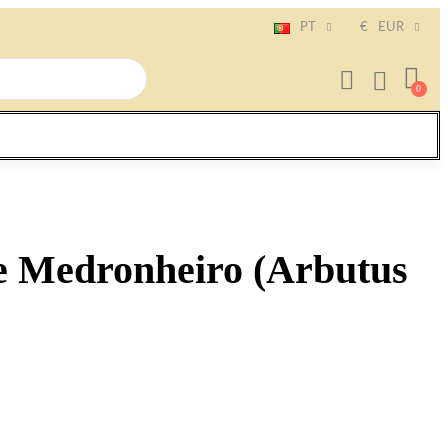
PT
€
EUR
e Medronheiro (Arbutus