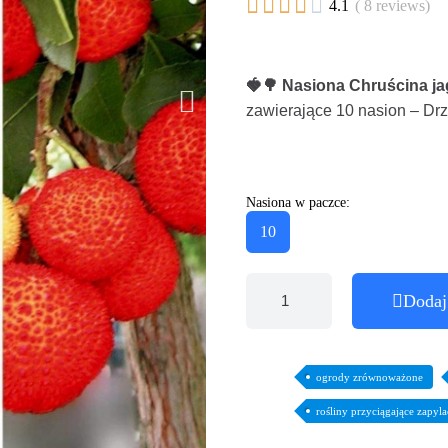





4.1
( 8 reviews)
🍓🌳 Nasiona Chruścina j
zawierające 10 nasion – Dr
Nasiona w paczce:
10
Dodaj
ogrody zrównoważone
rośliny przyciągające zapyla