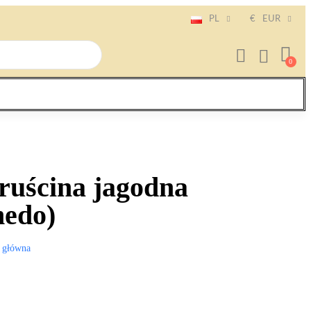
PL
€
EUR
ruścina jagodna
nedo)
 główna