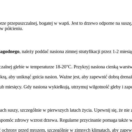
obrze przepuszczalnej, bogatej w wapń. Jest to drzewo odporne na sus
w półcieniu.
jagodnego
, należy poddać nasiona zimnej stratyfikacji przez 1-2 mies
czalnej glebie w temperaturze 18-20°C. Przykryj nasiona cienką warstw
krą, aby uniknąć gnicia nasion. Ważne jest, aby zapewnić dobrą drenaż
b miesięcy. Gdy nasiona wykiełkują, utrzymuj wilgotność gleby i zape
ch suszy, szczególnie w pierwszych latach życia. Upewnij się, że nie 
pomóc zdrowy wzrost drzewa. Regularne przycinanie pomaga także w 
ochrony przed mrozem, szczególnie w zimnych klimatach, aby zapewn