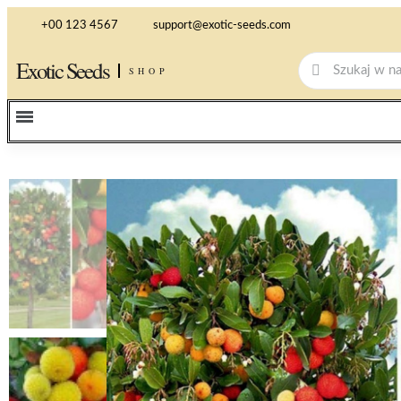
+00 123 4567
support@exotic-seeds.com
Exotic Seeds
SHOP