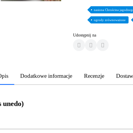
nasiona Chruścina jagodneg
ogrody zrównoważone
Udostępnij na
Opis
Dodatkowe informacje
Recenzje
Dostaw
s unedo)