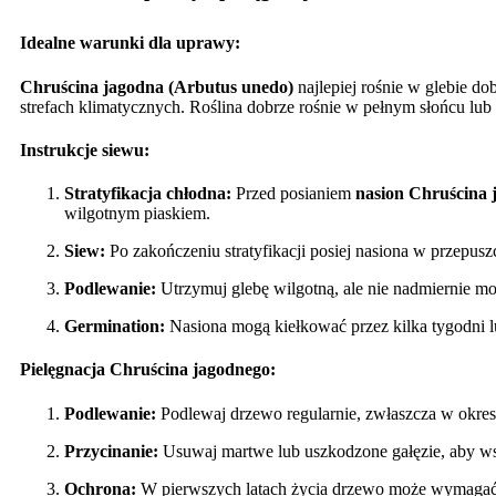
Idealne warunki dla uprawy:
Chruścina jagodna (Arbutus unedo)
najlepiej rośnie w glebie d
strefach klimatycznych. Roślina dobrze rośnie w pełnym słońcu lub 
Instrukcje siewu:
Stratyfikacja chłodna:
Przed posianiem
nasion Chruścina 
wilgotnym piaskiem.
Siew:
Po zakończeniu stratyfikacji posiej nasiona w przepusz
Podlewanie:
Utrzymuj glebę wilgotną, ale nie nadmiernie mo
Germination:
Nasiona mogą kiełkować przez kilka tygodni lu
Pielęgnacja Chruścina jagodnego:
Podlewanie:
Podlewaj drzewo regularnie, zwłaszcza w okresa
Przycinanie:
Usuwaj martwe lub uszkodzone gałęzie, aby ws
Ochrona:
W pierwszych latach życia drzewo może wymagać 