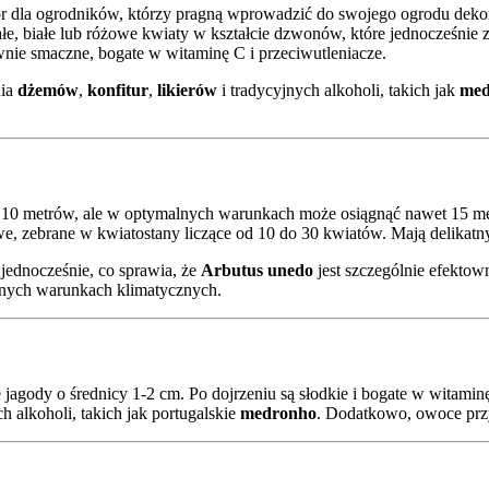
r dla ogrodników, którzy pragną wprowadzić do swojego ogrodu de
 małe, białe lub różowe kwiaty w kształcie dzwonów, które jednocześn
wnie smaczne, bogate w witaminę C i przeciwutleniacze.
nia
dżemów
,
konfitur
,
likierów
i tradycyjnych alkoholi, takich jak
med
 10 metrów, ale w optymalnych warunkach może osiągnąć nawet 15 met
we, zebrane w kwiatostany liczące od 10 do 30 kwiatów. Mają delikatny
 jednocześnie, co sprawia, że
Arbutus unedo
jest szczególnie efektow
óżnych warunkach klimatycznych.
jagody o średnicy 1-2 cm. Po dojrzeniu są słodkie i bogate w witaminę 
h alkoholi, takich jak portugalskie
medronho
. Dodatkowo, owoce przy