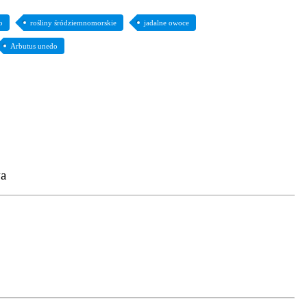
o
rośliny śródziemnomorskie
jadalne owoce
Arbutus unedo
a