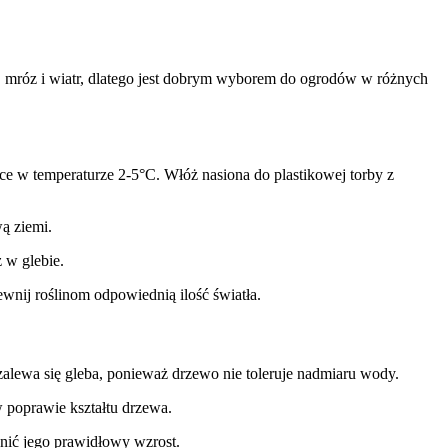
zę, mróz i wiatr, dlatego jest dobrym wyborem do ogrodów w różnych
iące w temperaturze 2-5°C. Włóż nasiona do plastikowej torby z
ą ziemi.
 w glebie.
wnij roślinom odpowiednią ilość światła.
zalewa się gleba, ponieważ drzewo nie toleruje nadmiaru wody.
poprawie kształtu drzewa.
ić jego prawidłowy wzrost.