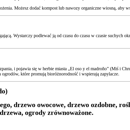
żenia. Możesz dodać kompost lub nawozy organiczne wiosną, aby w
gającą. Wystarczy podlewać ją od czasu do czasu w czasie suchych okr
ania, i pojawia się w herbie miasta „El oso y el madroño” (Miś i Chru
ogrodów, które promują bioróżnorodność i wspierają zapylacze.
do)
ego, drzewo owocowe, drzewo ozdobne, rośl
e drzewa, ogrody zrównoważone.