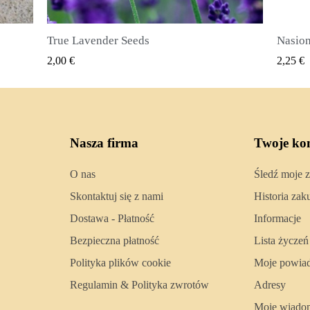
Nasiona ziela angielskiego (Pimenta dioica)
SZYBKI PODGLĄD
2,25 €
2,50 €
Nasza firma
Twoje ko
O nas
Śledź moje 
Skontaktuj się z nami
Historia za
Dostawa - Płatność
Informacje
Bezpieczna płatność
Lista życzeń
Polityka plików cookie
Moje powia
Regulamin & Polityka zwrotów
Adresy
Moje wiado