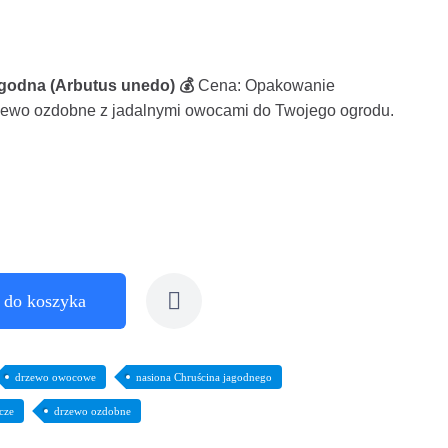
agodna (Arbutus unedo) 💰
Cena: Opakowanie
zewo ozdobne z jadalnymi owocami do Twojego ogrodu.
 do koszyka
drzewo owocowe
nasiona Chruścina jagodnego
cze
drzewo ozdobne