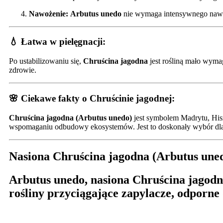
Nawożenie:
Arbutus unedo
nie wymaga intensywnego nawo
💧 Łatwa w pielęgnacji:
Po ustabilizowaniu się,
Chruścina jagodna
jest rośliną mało wyma
zdrowie.
🌸 Ciekawe fakty o Chruścinie jagodnej:
Chruścina jagodna (Arbutus unedo)
jest symbolem Madrytu, Hiszp
wspomaganiu odbudowy ekosystemów. Jest to doskonały wybór dla 
Nasiona Chruścina jagodna (Arbutus une
Arbutus unedo, nasiona Chruścina jagodn
rośliny przyciągające zapylacze, odporn