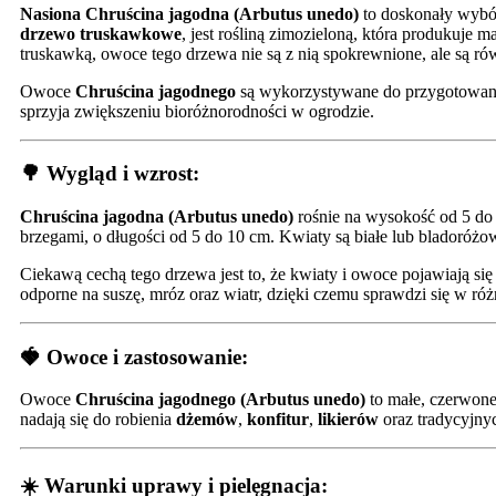
Nasiona Chruścina jagodna (Arbutus unedo)
to doskonały wybó
drzewo truskawkowe
, jest rośliną zimozieloną, która produkuje
truskawką, owoce tego drzewa nie są z nią spokrewnione, ale są ró
Owoce
Chruścina jagodnego
są wykorzystywane do przygotowa
sprzyja zwiększeniu bioróżnorodności w ogrodzie.
🌳 Wygląd i wzrost:
Chruścina jagodna (Arbutus unedo)
rośnie na wysokość od 5 do
brzegami, o długości od 5 do 10 cm. Kwiaty są białe lub bladoróżo
Ciekawą cechą tego drzewa jest to, że kwiaty i owoce pojawiają się
odporne na suszę, mróz oraz wiatr, dzięki czemu sprawdzi się w r
🍓 Owoce i zastosowanie:
Owoce
Chruścina jagodnego (Arbutus unedo)
to małe, czerwone 
nadają się do robienia
dżemów
,
konfitur
,
likierów
oraz tradycyjnyc
☀️ Warunki uprawy i pielęgnacja: