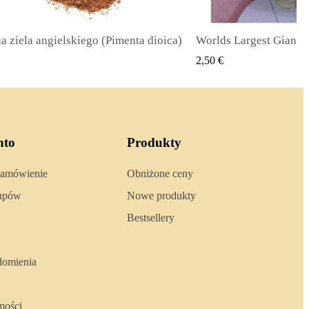
Worlds Largest Giant Corn Seeds Cuzco - Cusco
SZYBKI PODGLĄD
SZYBKI 
2,40 €
nto
Produkty
zamówienie
Obniżone ceny
kupów
Nowe produkty
Bestsellery
domienia
mości