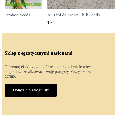
li Seeds
True Lavender Seeds
 PODGLĄD
SZYBKI PODGLĄD
2,00 €
Sklep z egzotycznymi nasionami
Otrzymuj ekskluzywne oferty, inspiracje i wiele więcej,
co pomoże zrealizować Twoje pomysły. Wszystko za
darmo.
Dołącz lub zaloguj się