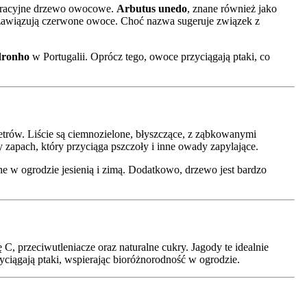
koracyjne drzewo owocowe.
Arbutus unedo
, znane również jako
ie zawiązują czerwone owoce. Choć nazwa sugeruje związek z
ronho
w Portugalii. Oprócz tego, owoce przyciągają ptaki, co
rów. Liście są ciemnozielone, błyszczące, z ząbkowanymi
 zapach, który przyciąga pszczoły i inne owady zapylające.
ne w ogrodzie jesienią i zimą. Dodatkowo, drzewo jest bardzo
C, przeciwutleniacze oraz naturalne cukry. Jagody te idealnie
ciągają ptaki, wspierając bioróżnorodność w ogrodzie.