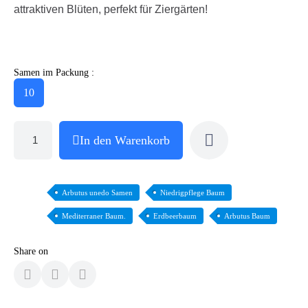
attraktiven Blüten, perfekt für Ziergärten!
Samen im Packung :
10
In den Warenkorb
Arbutus unedo Samen
Niedrigpflege Baum
Mediterraner Baum.
Erdbeerbaum
Arbutus Baum
Share on