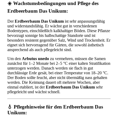
☀️ Wachstumsbedingungen und Pflege des
Erdbeerbaum Das Unikum:
Der
Erdbeerbaum Das Unikum
ist sehr anpassungsfähig
und widerstandsfähig. Er wächst gut in verschiedenen
Bodentypen, einschließlich kalkhaltiger Böden. Diese Pflanze
bevorzugt sonnige bis halbschattige Standorte und ist
besonders resistent gegenüber Salz, Wind und Trockenheit. Er
eignet sich hervorragend für Gärten, die sowohl ästhetisch
ansprechend als auch pflegeleicht sind.
Um den
Arbutus unedo
zu vermehren, müssen die Samen
zunächst für 1–2 Monate bei 2–5 °C einer kalten Stratifikation
unterzogen werden. Danach werden sie flach in gut
durchlässige Erde gesät, bei einer Temperatur von 18–20 °C.
Der Boden sollte feucht, aber nicht übermäßig nass gehalten
werden. Die Keimung dauert oft mehrere Wochen, aber
einmal etabliert, ist der
Erdbeerbaum Das Unikum
sehr
pflegeleicht und wächst schnell.
💧 Pflegehinweise für den Erdbeerbaum Das
Unikum: