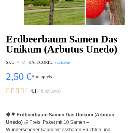
Erdbeerbaum Samen Das
Unikum (Arbutus Unedo)
SKU
V-42
KATEGORIE
Startseite
2,50 €
Bruttopreis





4.1
( 8 reviews)
🍓🌳 Erdbeerbaum Samen Das Unikum (Arbutus
Unedo)
💰 Preis: Paket mit 10 Samen –
Wunderschöner Baum mit essbaren Früchten und