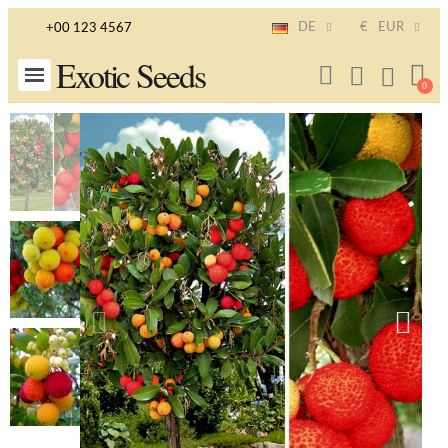
DE
€
EUR
+00 123 4567
Exotic Seeds