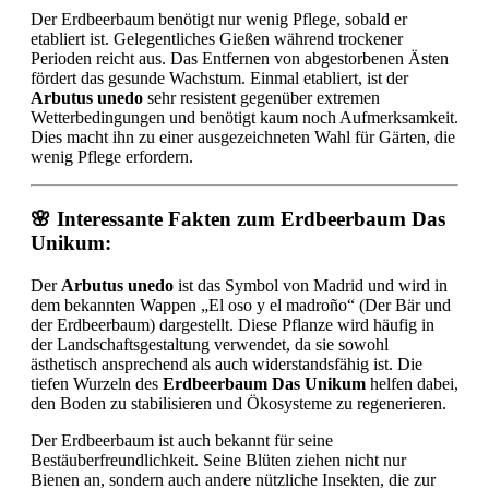
Der Erdbeerbaum benötigt nur wenig Pflege, sobald er
etabliert ist. Gelegentliches Gießen während trockener
Perioden reicht aus. Das Entfernen von abgestorbenen Ästen
fördert das gesunde Wachstum. Einmal etabliert, ist der
Arbutus unedo
sehr resistent gegenüber extremen
Wetterbedingungen und benötigt kaum noch Aufmerksamkeit.
Dies macht ihn zu einer ausgezeichneten Wahl für Gärten, die
wenig Pflege erfordern.
🌸 Interessante Fakten zum Erdbeerbaum Das
Unikum:
Der
Arbutus unedo
ist das Symbol von Madrid und wird in
dem bekannten Wappen „El oso y el madroño“ (Der Bär und
der Erdbeerbaum) dargestellt. Diese Pflanze wird häufig in
der Landschaftsgestaltung verwendet, da sie sowohl
ästhetisch ansprechend als auch widerstandsfähig ist. Die
tiefen Wurzeln des
Erdbeerbaum Das Unikum
helfen dabei,
den Boden zu stabilisieren und Ökosysteme zu regenerieren.
Der Erdbeerbaum ist auch bekannt für seine
Bestäuberfreundlichkeit. Seine Blüten ziehen nicht nur
Bienen an, sondern auch andere nützliche Insekten, die zur