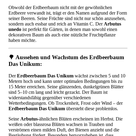
Obwohl der Erdbeerbaum nicht mit der gewöhnlichen
Erdbeere verwandt ist, trägt er den Namen aufgrund der Form
seiner Beeren. Seine Früchte sind nicht nur schön anzusehen,
sondern auch essbar und reich an Vitamin C. Der
Arbutus
unedo
ist perfekt für Gärten, in denen man sowohl einen
dekorativen Baum als auch eine nützliche Fruchtpflanze
haben möchte.
🌳 Aussehen und Wachstum des Erdbeerbaum
Das Unikum:
Der
Erdbeerbaum Das Unikum
wächst zwischen 5 und 10
Metern hoch und kann unter optimalen Bedingungen bis zu
15 Meter erreichen. Seine glänzenden, dunkelgrünen Blätter
sind 5–10 cm lang und leicht gezackt. Der Baum ist
widerstandsfähig gegenüber verschiedenen
Wetterbedingungen. Ob Trockenheit, Frost oder Wind – der
Erdbeerbaum Das Unikum
übersteht diese problemlos.
Seine
Arbutus
-ähnlichen Blüten erscheinen im Herbst. Die
weißen oder blassrosa Blüten wachsen in Trauben und
verströmen einen milden Duft, der Bienen anzieht und die
Bestäubung fördert. Besonders hervorzuheben ist, dass