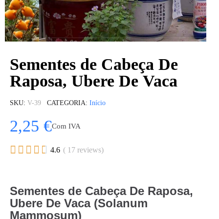
Sementes de Cabeça De
Raposa, Ubere De Vaca
SKU
V-39
CATEGORIA
Início
2,25 €
Com IVA





4.6
( 17 reviews)
Sementes de Cabeça De Raposa,
Ubere De Vaca (Solanum
Mammosum)