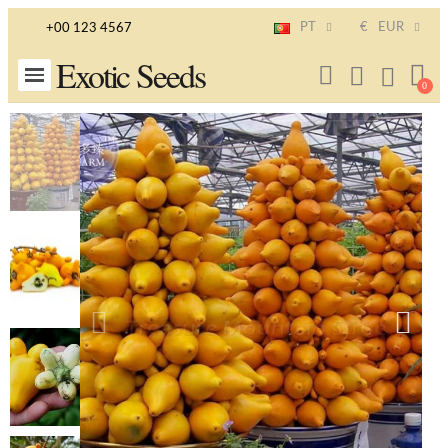
PT
€
EUR
+00 123 4567
Exotic Seeds