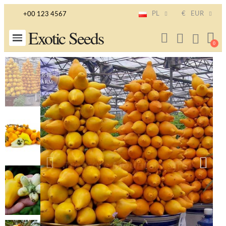
PL
€
EUR
+00 123 4567
Exotic Seeds