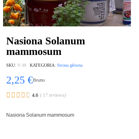
Nasiona Solanum
mammosum
SKU
V-39
KATEGORIA
Strona główna
2,25 €
Brutto





4.6
( 17 reviews)
Nasiona Solanum mammosum