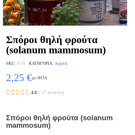
Σπόροι θηλή φρούτα
(solanum mammosum)
SKU
V-39
ΚΑΤΗΓΟΡΊΑ
Αρχική
2,25 €
με ΦΠΑ





4.6
( 17 reviews)
Σπόροι θηλή φρούτα (solanum
mammosum)