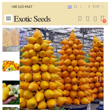
EL
€
EUR
+00 123 4567
Exotic Seeds