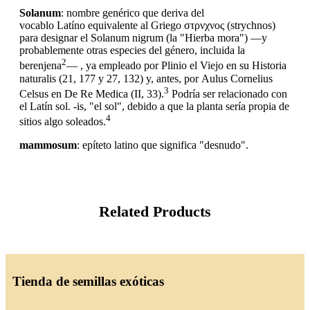
Solanum
: nombre genérico que deriva del
vocablo Latíno equivalente al Griego στρνχνος (strychnos)
para designar el Solanum nigrum (la "Hierba mora") —y
probablemente otras especies del género, incluida la
2
berenjena
​— , ya empleado por Plinio el Viejo en su Historia
naturalis (21, 177 y 27, 132) y, antes, por Aulus Cornelius
3
Celsus en De Re Medica (II, 33).
​ Podría ser relacionado con
el Latín sol. -is, "el sol", debido a que la planta sería propia de
4
sitios algo soleados.
mammosum
: epíteto latino que significa "desnudo".
Related Products
Tienda de semillas exóticas