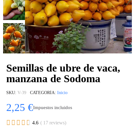
Semillas de ubre de vaca,
manzana de Sodoma
SKU
V-39
CATEGORÍA
Inicio
2,25 €
Impuestos incluidos





4.6
( 17 reviews)