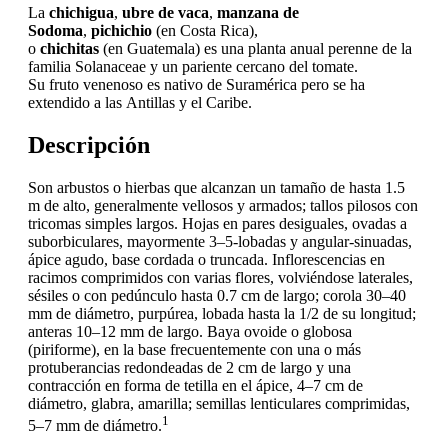
La
chichigua
,
ubre de vaca
,
manzana de
Sodoma
,
pichichio
(en Costa Rica),
o
chichitas
(en Guatemala) es una planta anual perenne de la
familia Solanaceae y un pariente cercano del tomate.
Su fruto venenoso es nativo de Suramérica pero se ha
extendido a las Antillas y el Caribe.
Descripción
Son arbustos o hierbas que alcanzan un tamaño de hasta 1.5
m de alto, generalmente vellosos y armados; tallos pilosos con
tricomas simples largos. Hojas en pares desiguales, ovadas a
suborbiculares, mayormente 3–5-lobadas y angular-sinuadas,
ápice agudo, base cordada o truncada. Inflorescencias en
racimos comprimidos con varias flores, volviéndose laterales,
sésiles o con pedúnculo hasta 0.7 cm de largo; corola 30–40
mm de diámetro, purpúrea, lobada hasta la 1/2 de su longitud;
anteras 10–12 mm de largo. Baya ovoide o globosa
(piriforme), en la base frecuentemente con una o más
protuberancias redondeadas de 2 cm de largo y una
contracción en forma de tetilla en el ápice, 4–7 cm de
diámetro, glabra, amarilla; semillas lenticulares comprimidas,
1
5–7 mm de diámetro.