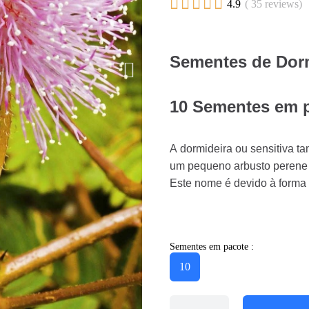





4.9
( 35 reviews)
Sementes de Dorm
10 Sementes em p
A dormideira ou sensitiva 
um pequeno arbusto perene da
Este nome é devido à form
Sementes em pacote :
10