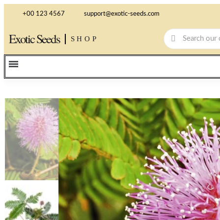
+00 123 4567
support@exotic-seeds.com
Exotic Seeds
SHOP