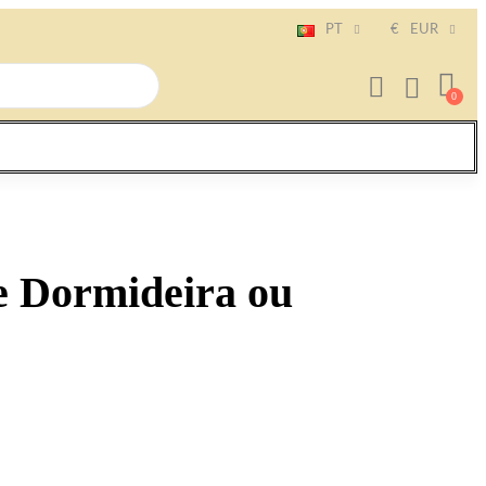
PT
€
EUR
e Dormideira ou