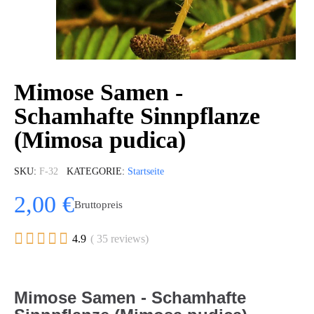
Mimose Samen -
Schamhafte Sinnpflanze
(Mimosa pudica)
SKU
F-32
KATEGORIE
Startseite
2,00 €
Bruttopreis





4.9
( 35 reviews)
Mimose Samen - Schamhafte