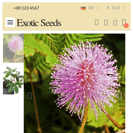
DE
€
EUR
+00 123 4567
Exotic Seeds