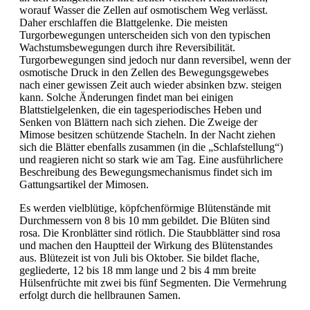
worauf Wasser die Zellen auf osmotischem Weg verlässt.
Daher erschlaffen die Blattgelenke. Die meisten
Turgorbewegungen unterscheiden sich von den typischen
Wachstumsbewegungen durch ihre Reversibilität.
Turgorbewegungen sind jedoch nur dann reversibel, wenn der
osmotische Druck in den Zellen des Bewegungsgewebes
nach einer gewissen Zeit auch wieder absinken bzw. steigen
kann. Solche Änderungen findet man bei einigen
Blattstielgelenken, die ein tagesperiodisches Heben und
Senken von Blättern nach sich ziehen. Die Zweige der
Mimose besitzen schützende Stacheln. In der Nacht ziehen
sich die Blätter ebenfalls zusammen (in die „Schlafstellung“)
und reagieren nicht so stark wie am Tag. Eine ausführlichere
Beschreibung des Bewegungsmechanismus findet sich im
Gattungsartikel der Mimosen.
Es werden vielblütige, köpfchenförmige Blütenstände mit
Durchmessern von 8 bis 10 mm gebildet. Die Blüten sind
rosa. Die Kronblätter sind rötlich. Die Staubblätter sind rosa
und machen den Hauptteil der Wirkung des Blütenstandes
aus. Blütezeit ist von Juli bis Oktober. Sie bildet flache,
gegliederte, 12 bis 18 mm lange und 2 bis 4 mm breite
Hülsenfrüchte mit zwei bis fünf Segmenten. Die Vermehrung
erfolgt durch die hellbraunen Samen.