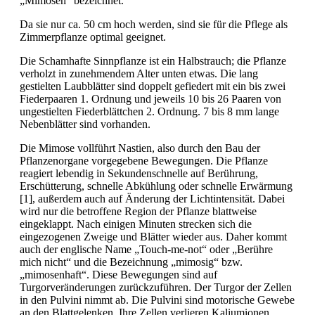
„Mimosen“ bezeichnet.
Da sie nur ca. 50 cm hoch werden, sind sie für die Pflege als
Zimmerpflanze optimal geeignet.
Die Schamhafte Sinnpflanze ist ein Halbstrauch; die Pflanze
verholzt in zunehmendem Alter unten etwas. Die lang
gestielten Laubblätter sind doppelt gefiedert mit ein bis zwei
Fiederpaaren 1. Ordnung und jeweils 10 bis 26 Paaren von
ungestielten Fiederblättchen 2. Ordnung. 7 bis 8 mm lange
Nebenblätter sind vorhanden.
Die Mimose vollführt Nastien, also durch den Bau der
Pflanzenorgane vorgegebene Bewegungen. Die Pflanze
reagiert lebendig in Sekundenschnelle auf Berührung,
Erschütterung, schnelle Abkühlung oder schnelle Erwärmung
[1], außerdem auch auf Änderung der Lichtintensität. Dabei
wird nur die betroffene Region der Pflanze blattweise
eingeklappt. Nach einigen Minuten strecken sich die
eingezogenen Zweige und Blätter wieder aus. Daher kommt
auch der englische Name „Touch-me-not“ oder „Berühre
mich nicht“ und die Bezeichnung „mimosig“ bzw.
„mimosenhaft“. Diese Bewegungen sind auf
Turgorveränderungen zurückzuführen. Der Turgor der Zellen
in den Pulvini nimmt ab. Die Pulvini sind motorische Gewebe
an den Blattgelenken. Ihre Zellen verlieren Kaliumionen,