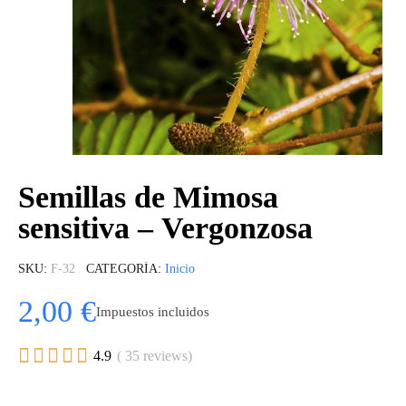
Semillas de Mimosa
sensitiva – Vergonzosa
SKU
F-32
CATEGORÍA
Inicio
2,00 €
Impuestos incluidos





4.9
( 35 reviews)