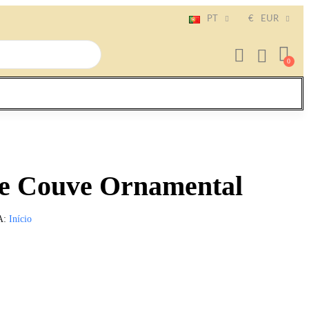
PT
€
EUR
e Couve Ornamental
A
Início