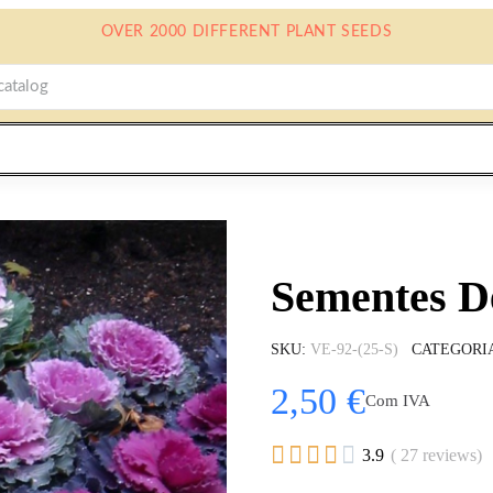
OVER 2000 DIFFERENT PLANT SEEDS
Sementes D
SKU
VE-92-(25-S)
CATEGORI
2,50 €
Com IVA





3.9
( 27 reviews)