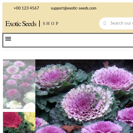
+00 123 4567
support@exotic-seeds.com
Exotic Seeds
SHOP