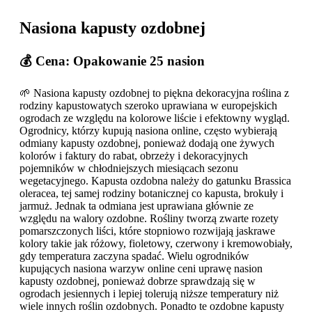
Nasiona kapusty ozdobnej
💰 Cena: Opakowanie 25 nasion
🌱 Nasiona kapusty ozdobnej to piękna dekoracyjna roślina z
rodziny kapustowatych szeroko uprawiana w europejskich
ogrodach ze względu na kolorowe liście i efektowny wygląd.
Ogrodnicy, którzy kupują nasiona online, często wybierają
odmiany kapusty ozdobnej, ponieważ dodają one żywych
kolorów i faktury do rabat, obrzeży i dekoracyjnych
pojemników w chłodniejszych miesiącach sezonu
wegetacyjnego. Kapusta ozdobna należy do gatunku Brassica
oleracea, tej samej rodziny botanicznej co kapusta, brokuły i
jarmuż. Jednak ta odmiana jest uprawiana głównie ze
względu na walory ozdobne. Rośliny tworzą zwarte rozety
pomarszczonych liści, które stopniowo rozwijają jaskrawe
kolory takie jak różowy, fioletowy, czerwony i kremowobiały,
gdy temperatura zaczyna spadać. Wielu ogrodników
kupujących nasiona warzyw online ceni uprawę nasion
kapusty ozdobnej, ponieważ dobrze sprawdzają się w
ogrodach jesiennych i lepiej tolerują niższe temperatury niż
wiele innych roślin ozdobnych. Ponadto te ozdobne kapusty