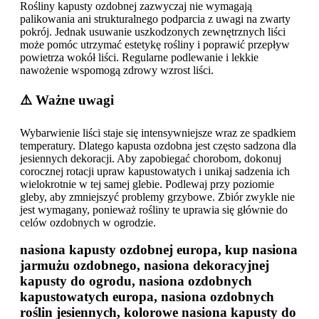
Rośliny kapusty ozdobnej zazwyczaj nie wymagają
palikowania ani strukturalnego podparcia z uwagi na zwarty
pokrój. Jednak usuwanie uszkodzonych zewnętrznych liści
może pomóc utrzymać estetykę rośliny i poprawić przepływ
powietrza wokół liści. Regularne podlewanie i lekkie
nawożenie wspomogą zdrowy wzrost liści.
⚠️ Ważne uwagi
Wybarwienie liści staje się intensywniejsze wraz ze spadkiem
temperatury. Dlatego kapusta ozdobna jest często sadzona dla
jesiennych dekoracji. Aby zapobiegać chorobom, dokonuj
corocznej rotacji upraw kapustowatych i unikaj sadzenia ich
wielokrotnie w tej samej glebie. Podlewaj przy poziomie
gleby, aby zmniejszyć problemy grzybowe. Zbiór zwykle nie
jest wymagany, ponieważ rośliny te uprawia się głównie do
celów ozdobnych w ogrodzie.
nasiona kapusty ozdobnej europa, kup nasiona
jarmużu ozdobnego, nasiona dekoracyjnej
kapusty do ogrodu, nasiona ozdobnych
kapustowatych europa, nasiona ozdobnych
roślin jesiennych, kolorowe nasiona kapusty do