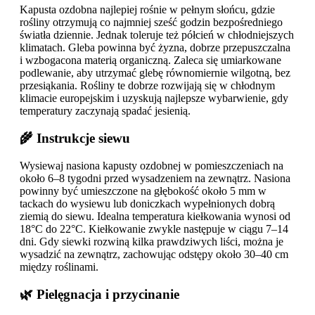
Kapusta ozdobna najlepiej rośnie w pełnym słońcu, gdzie
rośliny otrzymują co najmniej sześć godzin bezpośredniego
światła dziennie. Jednak toleruje też półcień w chłodniejszych
klimatach. Gleba powinna być żyzna, dobrze przepuszczalna
i wzbogacona materią organiczną. Zaleca się umiarkowane
podlewanie, aby utrzymać glebę równomiernie wilgotną, bez
przesiąkania. Rośliny te dobrze rozwijają się w chłodnym
klimacie europejskim i uzyskują najlepsze wybarwienie, gdy
temperatury zaczynają spadać jesienią.
🌾 Instrukcje siewu
Wysiewaj nasiona kapusty ozdobnej w pomieszczeniach na
około 6–8 tygodni przed wysadzeniem na zewnątrz. Nasiona
powinny być umieszczone na głębokość około 5 mm w
tackach do wysiewu lub doniczkach wypełnionych dobrą
ziemią do siewu. Idealna temperatura kiełkowania wynosi od
18°C do 22°C. Kiełkowanie zwykle następuje w ciągu 7–14
dni. Gdy siewki rozwiną kilka prawdziwych liści, można je
wysadzić na zewnątrz, zachowując odstępy około 30–40 cm
między roślinami.
🌿 Pielęgnacja i przycinanie