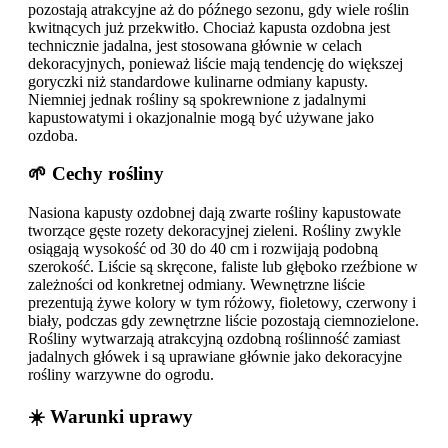
pozostają atrakcyjne aż do późnego sezonu, gdy wiele roślin
kwitnących już przekwitło. Chociaż kapusta ozdobna jest
technicznie jadalna, jest stosowana głównie w celach
dekoracyjnych, ponieważ liście mają tendencję do większej
goryczki niż standardowe kulinarne odmiany kapusty.
Niemniej jednak rośliny są spokrewnione z jadalnymi
kapustowatymi i okazjonalnie mogą być używane jako
ozdoba.
🌱 Cechy rośliny
Nasiona kapusty ozdobnej dają zwarte rośliny kapustowate
tworzące gęste rozety dekoracyjnej zieleni. Rośliny zwykle
osiągają wysokość od 30 do 40 cm i rozwijają podobną
szerokość. Liście są skręcone, faliste lub głęboko rzeźbione w
zależności od konkretnej odmiany. Wewnętrzne liście
prezentują żywe kolory w tym różowy, fioletowy, czerwony i
biały, podczas gdy zewnętrzne liście pozostają ciemnozielone.
Rośliny wytwarzają atrakcyjną ozdobną roślinność zamiast
jadalnych główek i są uprawiane głównie jako dekoracyjne
rośliny warzywne do ogrodu.
☀️ Warunki uprawy