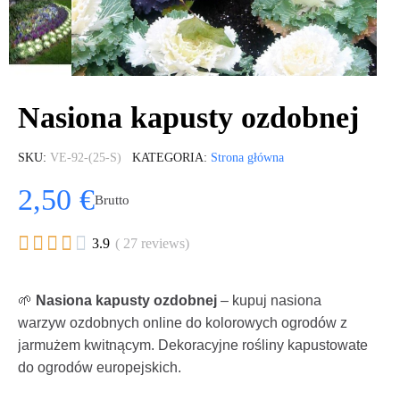
Nasiona kapusty ozdobnej
SKU
VE-92-(25-S)
KATEGORIA
Strona główna
2,50 €
Brutto





3.9
( 27 reviews)
🌱
Nasiona kapusty ozdobnej
– kupuj nasiona
warzyw ozdobnych online do kolorowych ogrodów z
jarmużem kwitnącym. Dekoracyjne rośliny kapustowate
do ogrodów europejskich.