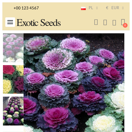
PL
€
EUR
+00 123 4567
Exotic Seeds