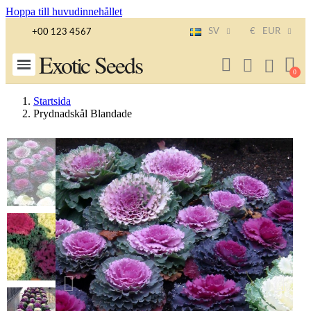
Hoppa till huvudinnehållet
SV
€
EUR
+00 123 4567
Exotic Seeds
Startsida
Prydnadskål Blandade