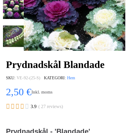
Prydnadskål Blandade
SKU
VE-92-(25-S)
KATEGORI
Hem
2,50 €
Inkl. moms





3.9
( 27 reviews)
Prydnadskål - 'Blandade'