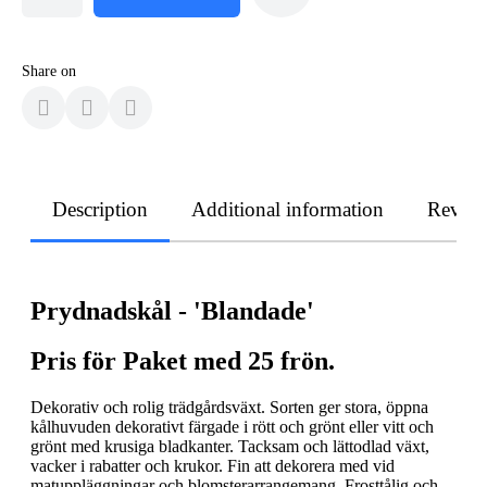
Share on
Description
Additional information
Revie
Prydnadskål - 'Blandade'
Pris för Paket med 25 frön.
Dekorativ och rolig trädgårdsväxt. Sorten ger stora, öppna
kålhuvuden dekorativt färgade i rött och grönt eller vitt och
grönt med krusiga bladkanter. Tacksam och lättodlad växt,
vacker i rabatter och krukor. Fin att dekorera med vid
matuppläggningar och blomsterarrangemang. Frosttålig och