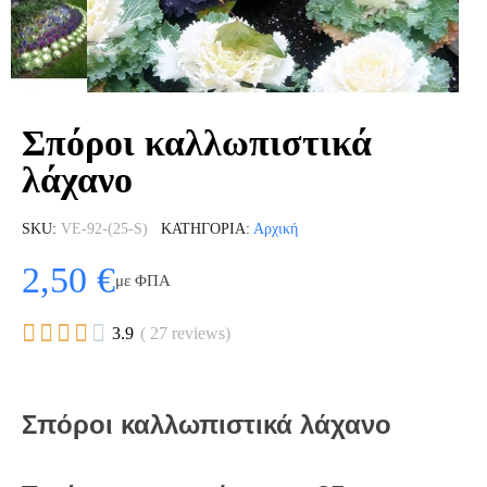
Σπόροι καλλωπιστικά
λάχανο
SKU
VE-92-(25-S)
ΚΑΤΗΓΟΡΊΑ
Αρχική
2,50 €
με ΦΠΑ





3.9
( 27 reviews)
Σπόροι καλλωπιστικά λάχανο