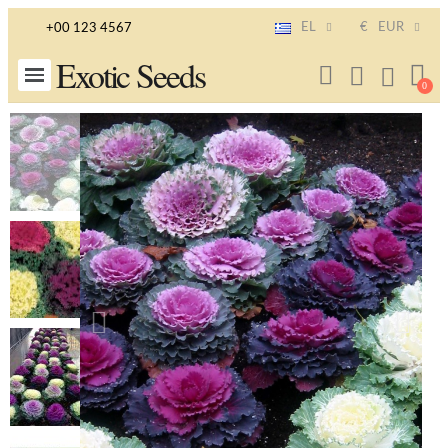
EL
€
EUR
+00 123 4567
Exotic Seeds