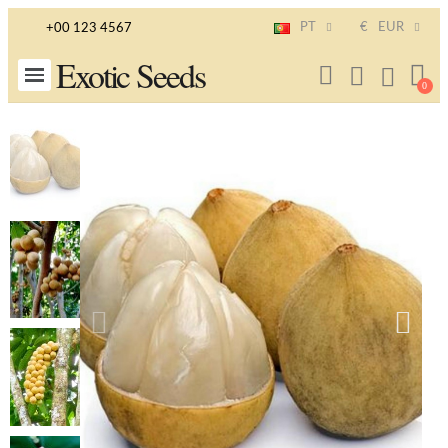
PT
€
EUR
+00 123 4567
Exotic Seeds