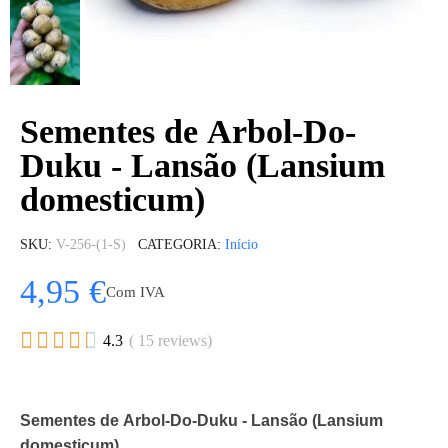
Sementes de Arbol-Do-
Duku - Lansão (Lansium
domesticum)
SKU
V-256-(1-S)
CATEGORIA
Início
4,95 €
Com IVA





4.3
( 15 reviews)
Sementes de Arbol-Do-Duku - Lansão (Lansium
domesticum)