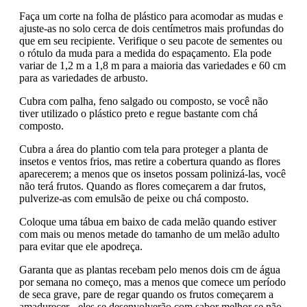
Faça um corte na folha de plástico para acomodar as mudas e
ajuste-as no solo cerca de dois centímetros mais profundas do
que em seu recipiente. Verifique o seu pacote de sementes ou
o rótulo da muda para a medida do espaçamento. Ela pode
variar de 1,2 m a 1,8 m para a maioria das variedades e 60 cm
para as variedades de arbusto.
Cubra com palha, feno salgado ou composto, se você não
tiver utilizado o plástico preto e regue bastante com chá
composto.
Cubra a área do plantio com tela para proteger a planta de
insetos e ventos frios, mas retire a cobertura quando as flores
aparecerem; a menos que os insetos possam polinizá-las, você
não terá frutos. Quando as flores começarem a dar frutos,
pulverize-as com emulsão de peixe ou chá composto.
Coloque uma tábua em baixo de cada melão quando estiver
com mais ou menos metade do tamanho de um melão adulto
para evitar que ele apodreça.
Garanta que as plantas recebam pelo menos dois cm de água
por semana no começo, mas a menos que comece um período
de seca grave, pare de regar quando os frutos começarem a
amadurecer - eles se desenvolverão com sabor melhor se não