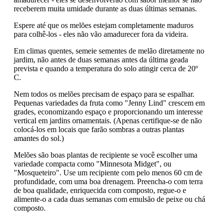
receberem muita umidade durante as duas últimas semanas.
Espere até que os melões estejam completamente maduros
para colhê-los - eles não vão amadurecer fora da videira.
Em climas quentes, semeie sementes de melão diretamente no
jardim, não antes de duas semanas antes da última geada
prevista e quando a temperatura do solo atingir cerca de 20º
C.
Nem todos os melões precisam de espaço para se espalhar.
Pequenas variedades da fruta como "Jenny Lind" crescem em
grades, economizando espaço e proporcionando um interesse
vertical em jardins ornamentais. (Apenas certifique-se de não
colocá-los em locais que farão sombras a outras plantas
amantes do sol.)
Melões são boas plantas de recipiente se você escolher uma
variedade compacta como "Minnesota Midget", ou
"Mosqueteiro". Use um recipiente com pelo menos 60 cm de
profundidade, com uma boa drenagem. Preencha-o com terra
de boa qualidade, enriquecida com composto, regue-o e
alimente-o a cada duas semanas com emulsão de peixe ou chá
composto.