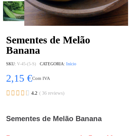
Sementes de Melão
Banana
SKU
V-45-(5-S)
CATEGORIA
Início
2,15 €
Com IVA





4.2
( 36 reviews)
Sementes de Melão Banana