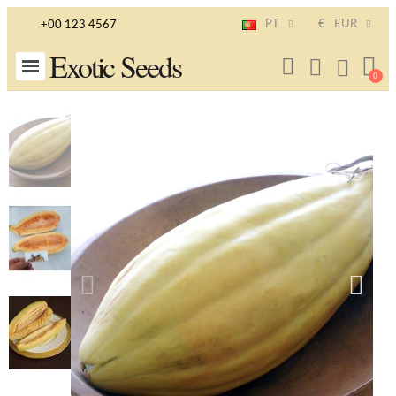
PT
€
EUR
+00 123 4567
Exotic Seeds