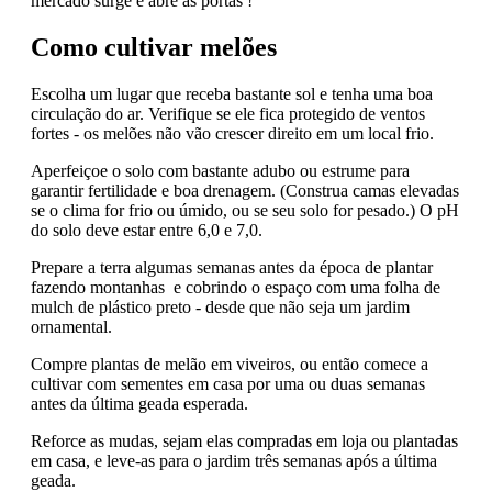
mercado surge e abre as portas !
Como cultivar melões
Escolha um lugar que receba bastante sol e tenha uma boa
circulação do ar. Verifique se ele fica protegido de ventos
fortes - os melões não vão crescer direito em um local frio.
Aperfeiçoe o solo com bastante adubo ou estrume para
garantir fertilidade e boa drenagem. (Construa camas elevadas
se o clima for frio ou úmido, ou se seu solo for pesado.) O pH
do solo deve estar entre 6,0 e 7,0.
Prepare a terra algumas semanas antes da época de plantar
fazendo montanhas e cobrindo o espaço com uma folha de
mulch de plástico preto - desde que não seja um jardim
ornamental.
Compre plantas de melão em viveiros, ou então comece a
cultivar com sementes em casa por uma ou duas semanas
antes da última geada esperada.
Reforce as mudas, sejam elas compradas em loja ou plantadas
em casa, e leve-as para o jardim três semanas após a última
geada.