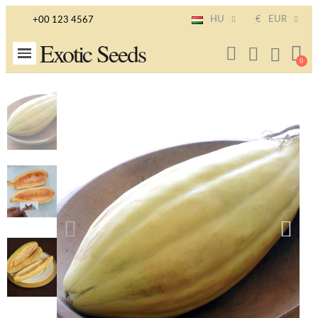
HU
€
EUR
+00 123 4567
Exotic Seeds