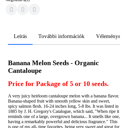
Leírás
További információk
Vélemények
Banana Melon Seeds - Organic
Cantaloupe
Price for Package of 5 or 10 seeds.
A very juicy heirloom cantaloupe melon with a banana flavor.
Banana-shaped fruit with smooth yellow skin and sweet,
spicy salmon flesh. 16-24 inches long, 5-8 lbs. It was listed in
1885 by J. H. Gregory's Catalogue, which said, "When ripe it
reminds one of a large, overgrown banana... It smells like one,
having a remarkably powerful and delicious fragrance." This
is one of my all- time favorites, being very sweet and great for