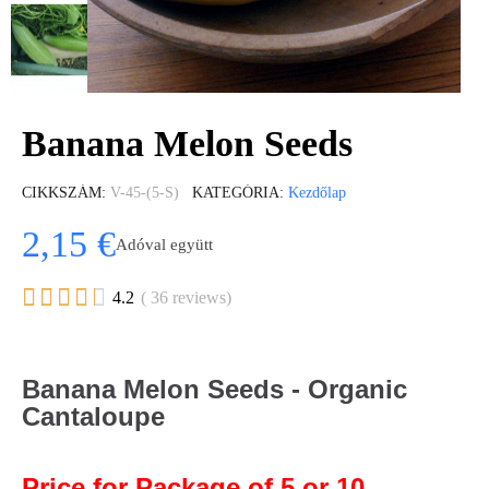
Banana Melon Seeds
CIKKSZÁM
V-45-(5-S)
KATEGÓRIA
Kezdőlap
2,15 €
Adóval együtt





4.2
( 36 reviews)
Banana Melon Seeds - Organic
Cantaloupe
Price for Package of 5 or 10