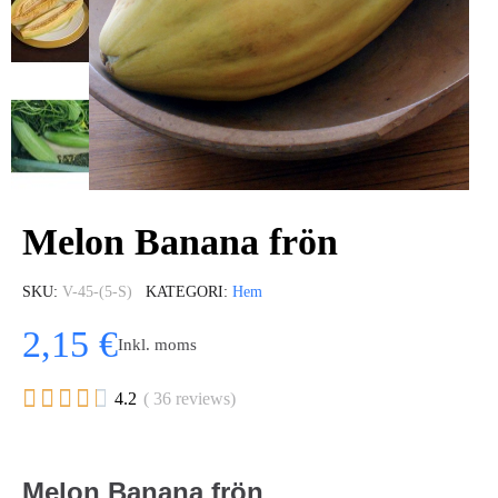
Melon Banana frön
SKU
V-45-(5-S)
KATEGORI
Hem
2,15 €
Inkl. moms





4.2
( 36 reviews)
Melon Banana frön