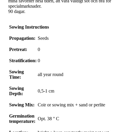
mina favoriter hela tiden, att vara väldigt söt och bra för
specialmarknader.
90 dagar.
Sowing Instructions
Propagation:
Seeds
Pretreat:
0
Stratification:
0
Sowing
all year round
Time:
Sowing
0,5-1 cm
Depth:
Sowing Mix:
Coir or sowing mix + sand or perlite
Germination
Opt. 38 ° C
temperature: