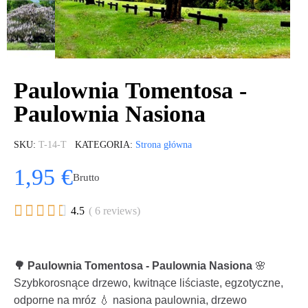
Paulownia Tomentosa -
Paulownia Nasiona
SKU
T-14-T
KATEGORIA
Strona główna
1,95 €
Brutto





4.5
( 6 reviews)
🌳 Paulownia Tomentosa - Paulownia Nasiona
🌸
Szybkorosnące drzewo, kwitnące liściaste, egzotyczne,
odporne na mróz 💧 nasiona paulownia, drzewo