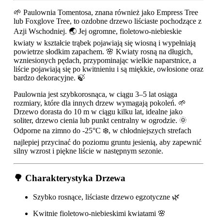
🌱 Paulownia Tomentosa, znana również jako Empress Tree
lub Foxglove Tree, to ozdobne drzewo liściaste pochodzące z
Azji Wschodniej. 🌏 Jej ogromne, fioletowo-niebieskie
kwiaty w kształcie trąbek pojawiają się wiosną i wypełniają
powietrze słodkim zapachem. 🌸 Kwiaty rosną na długich,
wzniesionych pędach, przypominając wielkie naparstnice, a
liście pojawiają się po kwitnieniu i są miękkie, owłosione oraz
bardzo dekoracyjne. 🍃
Paulownia jest szybkorosnąca, w ciągu 3–5 lat osiąga
rozmiary, które dla innych drzew wymagają pokoleń. 🌱
Drzewo dorasta do 10 m w ciągu kilku lat, idealne jako
soliter, drzewo cienia lub punkt centralny w ogrodzie. 🌞
Odporne na zimno do -25°C ❄️, w chłodniejszych strefach
najlepiej przycinać do poziomu gruntu jesienią, aby zapewnić
silny wzrost i piękne liście w następnym sezonie.
🌳 Charakterystyka Drzewa
Szybko rosnące, liściaste drzewo egzotyczne 🌿
Kwitnie fioletowo-niebieskimi kwiatami 🌸