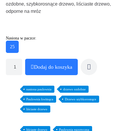
ozdobne, szybkorosnące drzewo, liściaste drzewo,
odporne na mróz
Nasiona w paczce:
25
Dodaj do koszyka
nasiona paulownia
drzewo ozdobne
Paulownia kwitnąca
Drzewo szybkorosnące
liściaste drzewo
liściaste drzewo
Paulownia egzotyczna