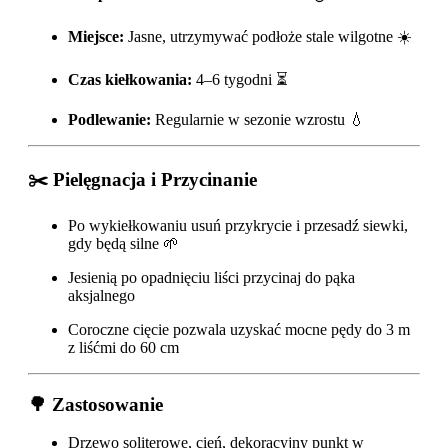
Miejsce:
Jasne, utrzymywać podłoże stale wilgotne ☀️
Czas kiełkowania:
4–6 tygodni ⏳
Podlewanie:
Regularnie w sezonie wzrostu 💧
✂️ Pielęgnacja i Przycinanie
Po wykiełkowaniu usuń przykrycie i przesadź siewki,
gdy będą silne 🌱
Jesienią po opadnięciu liści przycinaj do pąka
aksjalnego
Coroczne cięcie pozwala uzyskać mocne pędy do 3 m
z liśćmi do 60 cm
🌳 Zastosowanie
Drzewo soliterowe, cień, dekoracyjny punkt w