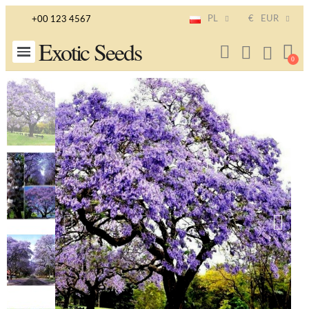
PL
€
EUR
+00 123 4567
Exotic Seeds