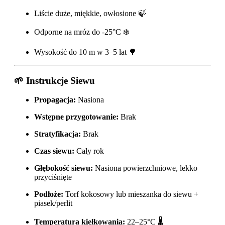
Liście duże, miękkie, owłosione 🍃
Odporne na mróz do -25°C ❄️
Wysokość do 10 m w 3–5 lat 🌳
🌱 Instrukcje Siewu
Propagacja:
Nasiona
Wstępne przygotowanie:
Brak
Stratyfikacja:
Brak
Czas siewu:
Cały rok
Głębokość siewu:
Nasiona powierzchniowe, lekko
przyciśnięte
Podłoże:
Torf kokosowy lub mieszanka do siewu +
piasek/perlit
Temperatura kiełkowania:
22–25°C 🌡️