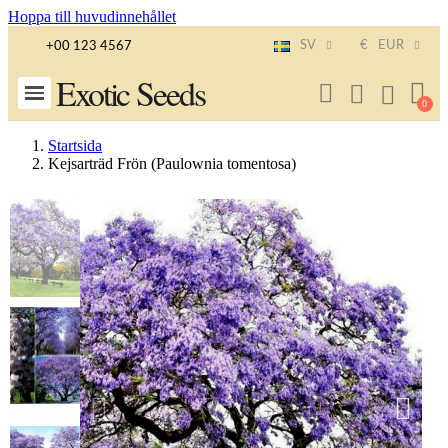
Hoppa till huvudinnehållet
SV
€
EUR
+00 123 4567
Exotic Seeds
Startsida
Kejsarträd Frön (Paulownia tomentosa)