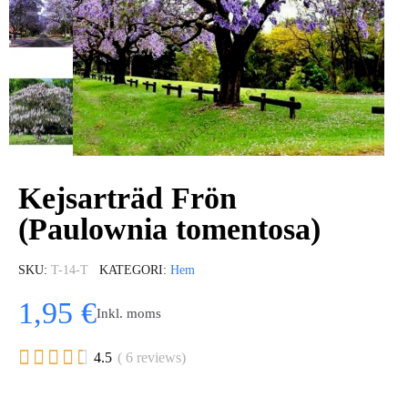
Kejsarträd Frön
(Paulownia tomentosa)
SKU
T-14-T
KATEGORI
Hem
1,95 €
Inkl. moms





4.5
( 6 reviews)