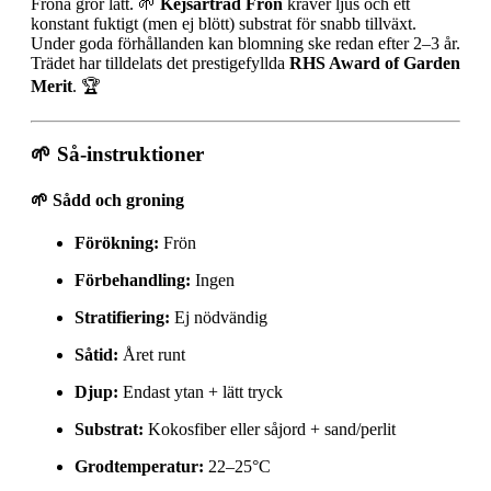
Fröna gror lätt. 🌱
Kejsarträd Frön
kräver ljus och ett
konstant fuktigt (men ej blött) substrat för snabb tillväxt.
Under goda förhållanden kan blomning ske redan efter 2–3 år.
Trädet har tilldelats det prestigefyllda
RHS Award of Garden
Merit
. 🏆
🌱 Så-instruktioner
🌱 Sådd och groning
Förökning:
Frön
Förbehandling:
Ingen
Stratifiering:
Ej nödvändig
Såtid:
Året runt
Djup:
Endast ytan + lätt tryck
Substrat:
Kokosfiber eller såjord + sand/perlit
Grodtemperatur:
22–25°C