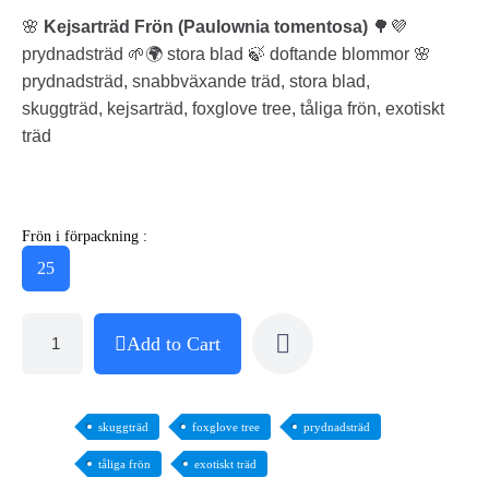
🌸
Kejsarträd Frön (Paulownia tomentosa)
🌳💜
prydnadsträd 🌱🌍 stora blad 🍃 doftande blommor 🌸
prydnadsträd, snabbväxande träd, stora blad,
skuggträd, kejsarträd, foxglove tree, tåliga frön, exotiskt
träd
Frön i förpackning :
25
Add to Cart
skuggträd
foxglove tree
prydnadsträd
tåliga frön
exotiskt träd