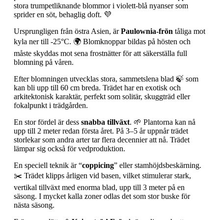
stora trumpetliknande blommor i violett-blå nyanser som
sprider en söt, behaglig doft. 💜
Ursprungligen från östra Asien, är
Paulownia-frön
tåliga mot
kyla ner till -25°C. 🌍 Blomknoppar bildas på hösten och
måste skyddas mot sena frostnätter för att säkerställa full
blomning på våren.
Efter blomningen utvecklas stora, sammetslena blad 🍃 som
kan bli upp till 60 cm breda. Trädet har en exotisk och
arkitektonisk karaktär, perfekt som solitär, skuggträd eller
fokalpunkt i trädgården.
En stor fördel är dess
snabba tillväxt
. 🌱 Plantorna kan nå
upp till 2 meter redan första året. På 3–5 år uppnår trädet
storlekar som andra arter tar flera decennier att nå. Trädet
lämpar sig också för vedproduktion.
En speciell teknik är “
coppicing
” eller stamhöjdsbeskärning.
✂️ Trädet klipps årligen vid basen, vilket stimulerar stark,
vertikal tillväxt med enorma blad, upp till 3 meter på en
säsong. I mycket kalla zoner odlas det som stor buske för
nästa säsong.