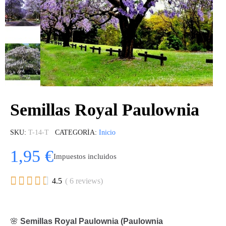
Semillas Royal Paulownia
SKU
T-14-T
CATEGORÍA
Inicio
1,95 €
Impuestos incluidos





4.5
( 6 reviews)
🌸
Semillas Royal Paulownia (Paulownia