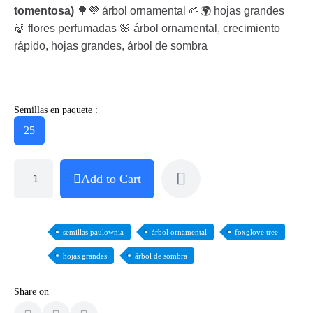
tomentosa)
🌳💜 árbol ornamental 🌱🌍 hojas grandes
🍃 flores perfumadas 🌸 árbol ornamental, crecimiento
rápido, hojas grandes, árbol de sombra
Semillas en paquete :
25
Add to Cart
semillas paulownia
árbol ornamental
foxglove tree
hojas grandes
árbol de sombra
Share on