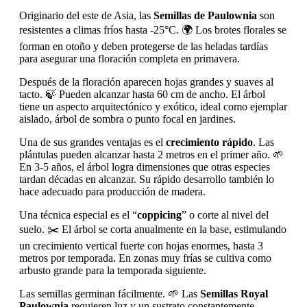
Originario del este de Asia, las
Semillas de Paulownia
son
resistentes a climas fríos hasta -25°C. 🌍 Los brotes florales se
forman en otoño y deben protegerse de las heladas tardías
para asegurar una floración completa en primavera.
Después de la floración aparecen hojas grandes y suaves al
tacto. 🍃 Pueden alcanzar hasta 60 cm de ancho. El árbol
tiene un aspecto arquitectónico y exótico, ideal como ejemplar
aislado, árbol de sombra o punto focal en jardines.
Una de sus grandes ventajas es el
crecimiento rápido
. Las
plántulas pueden alcanzar hasta 2 metros en el primer año. 🌱
En 3-5 años, el árbol logra dimensiones que otras especies
tardan décadas en alcanzar. Su rápido desarrollo también lo
hace adecuado para producción de madera.
Una técnica especial es el “
coppicing
” o corte al nivel del
suelo. ✂️ El árbol se corta anualmente en la base, estimulando
un crecimiento vertical fuerte con hojas enormes, hasta 3
metros por temporada. En zonas muy frías se cultiva como
arbusto grande para la temporada siguiente.
Las semillas germinan fácilmente. 🌱 Las
Semillas Royal
Paulownia
requieren luz y un sustrato constantemente