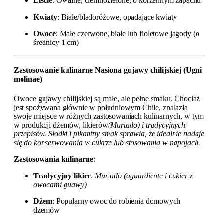
Liście
: Owalne, ciemnozielone, o korzennym zapachu
Kwiaty
: Białe/bladoróżowe, opadające kwiaty
Owoce
: Małe czerwone, białe lub fioletowe jagody (o
średnicy 1 cm)
Zastosowanie kulinarne Nasiona gujawy chilijskiej (Ugni
molinae)
Owoce gujawy chilijskiej są małe, ale pełne smaku. Chociaż
jest spożywana głównie w południowym Chile, znalazła
swoje miejsce w różnych zastosowaniach kulinarnych, w tym
w produkcji dżemów, likierów
(Murtado) i tradycyjnych
przepisów. Słodki i pikantny smak sprawia, że idealnie nadaje
się do konserwowania w cukrze lub stosowania w napojach.
Zastosowania kulinarne
:
Tradycyjny likier
:
Murtado (aguardiente i cukier z
owocami guawy)
Dżem
: Popularny owoc do robienia domowych
dżemów