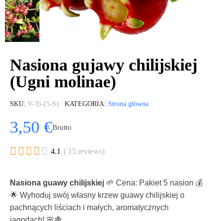
Nasiona gujawy chilijskiej
(Ugni molinae)
SKU
V-35-(5-S)
KATEGORIA
Strona główna
3,50 €
Brutto





4.1
( 15 reviews)
Nasiona guawy chilijskiej
🌱 Cena: Pakiet 5 nasion 💰
🌟 Wyhoduj swój własny krzew guawy chilijskiej o
pachnących liściach i małych, aromatycznych
jagodach! 🌸🍇