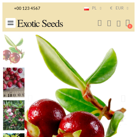
PL
€
EUR
+00 123 4567
Exotic Seeds