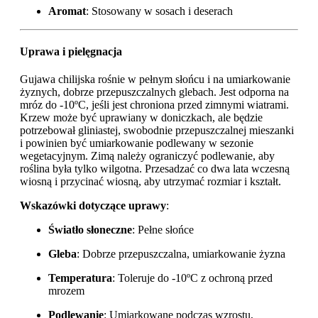
Aromat
: Stosowany w sosach i deserach
Uprawa i pielęgnacja
Gujawa chilijska rośnie w pełnym słońcu i na umiarkowanie
żyznych, dobrze przepuszczalnych glebach. Jest odporna na
mróz do -10ºC, jeśli jest chroniona przed zimnymi wiatrami.
Krzew może być uprawiany w doniczkach, ale będzie
potrzebował gliniastej, swobodnie przepuszczalnej mieszanki
i powinien być umiarkowanie podlewany w sezonie
wegetacyjnym. Zimą należy ograniczyć podlewanie, aby
roślina była tylko wilgotna. Przesadzać co dwa lata wczesną
wiosną i przycinać wiosną, aby utrzymać rozmiar i kształt.
Wskazówki dotyczące uprawy
:
Światło słoneczne
: Pełne słońce
Gleba
: Dobrze przepuszczalna, umiarkowanie żyzna
Temperatura
: Toleruje do -10ºC z ochroną przed
mrozem
Podlewanie
: Umiarkowane podczas wzrostu,