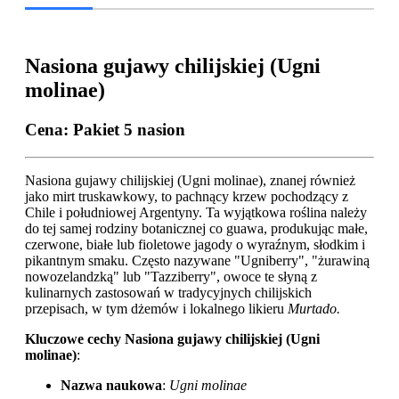
Nasiona gujawy chilijskiej (Ugni
molinae)
Cena
: Pakiet 5 nasion
Nasiona gujawy chilijskiej (Ugni molinae), znanej również
jako mirt truskawkowy, to pachnący krzew pochodzący z
Chile i południowej Argentyny. Ta wyjątkowa roślina należy
do tej samej rodziny botanicznej co guawa, produkując małe,
czerwone, białe lub fioletowe jagody o wyraźnym, słodkim i
pikantnym smaku. Często nazywane "Ugniberry", "żurawiną
nowozelandzką" lub "Tazziberry", owoce te słyną z
kulinarnych zastosowań w tradycyjnych chilijskich
przepisach, w tym dżemów i lokalnego likieru
Murtado.
Kluczowe cechy Nasiona gujawy chilijskiej (Ugni
molinae)
:
Nazwa naukowa
:
Ugni molinae