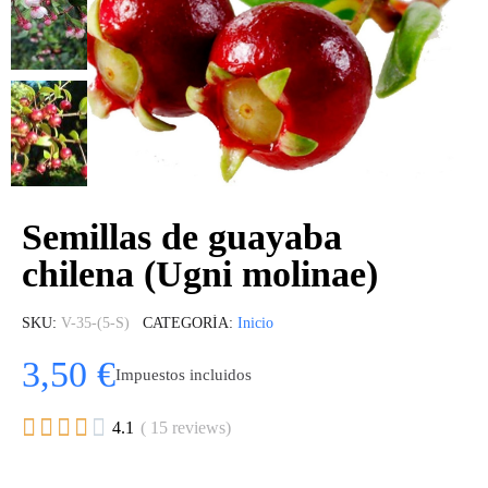
Semillas de guayaba
chilena (Ugni molinae)
SKU
V-35-(5-S)
CATEGORÍA
Inicio
3,50 €
Impuestos incluidos





4.1
( 15 reviews)