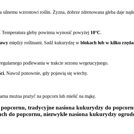
a silnemu wzrostowi roślin. Żyzna, dobrze zdrenowana gleba daje najle
. Temperatura gleby powinna wynosić powyżej
10°C
.
tawy
między roślinami. Sadź kukurydzę w
blokach lub w kilku rzęda
regularnego podlewania w trakcie sezonu wegetacyjnego.
ci
. Nawoź ponownie, gdy pojawią się wiechy.
ziarna można prażyć na popcorn lub mielić na mąkę.
o popcornu, tradycyjne nasiona kukurydzy do popcorn
ch do popcornu, niezwykłe nasiona kukurydzy ogrod