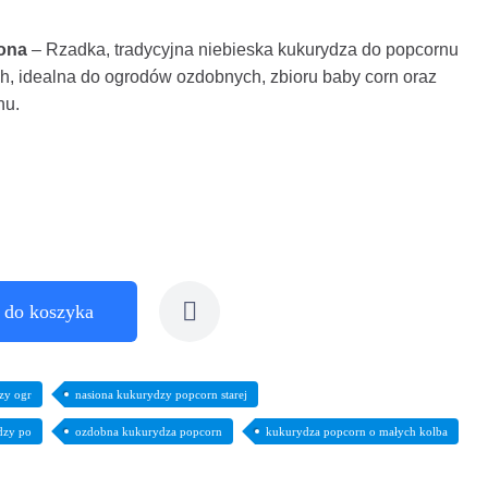
iona
– Rzadka, tradycyjna niebieska kukurydza do popcornu
h, idealna do ogrodów ozdobnych, zbioru baby corn oraz
nu.
 do koszyka
zy ogr
nasiona kukurydzy popcorn starej
dzy po
ozdobna kukurydza popcorn
kukurydza popcorn o małych kolba