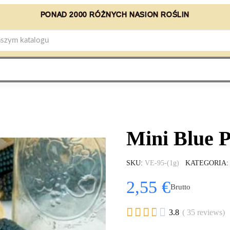
PONAD 2000 RÓŻNYCH NASION ROŚLIN
Mini Blue 
SKU
VE-95-(1g)
KATEGORIA
2,55 €
Brutto





3.8
( 35 reviews)