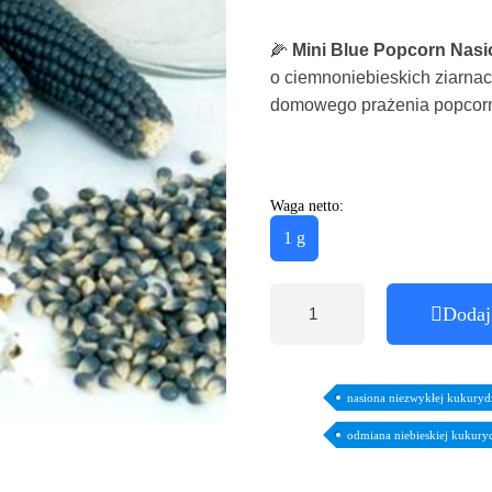
🌽
Mini Blue Popcorn Nas
o ciemnoniebieskich ziarnac
domowego prażenia popcor
Waga netto:
1 g
Dodaj
nasiona niezwykłej kukuryd
odmiana niebieskiej kukury