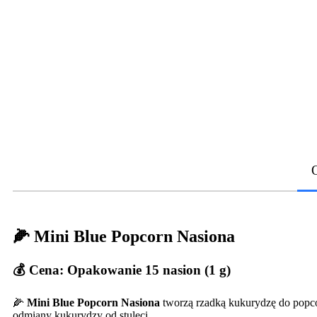
🌽 Mini Blue Popcorn Nasiona
💰 Cena: Opakowanie 15 nasion (1 g)
🌽
Mini Blue Popcorn Nasiona
tworzą rzadką kukurydzę do popco
odmiany kukurydzy od stuleci.