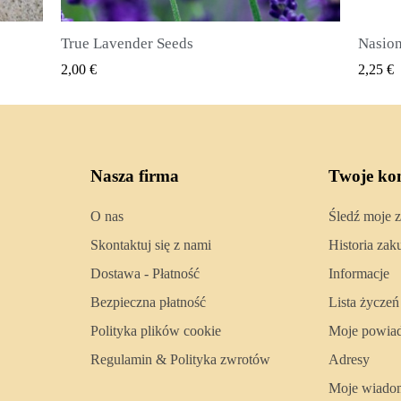
Nasiona ziela angielskiego (Pimenta dioica)
SZYBKI PODGLĄD
2,25 €
2,50 €
Nasza firma
Twoje ko
O nas
Śledź moje 
Skontaktuj się z nami
Historia za
Dostawa - Płatność
Informacje
Bezpieczna płatność
Lista życzeń
Polityka plików cookie
Moje powia
Regulamin & Polityka zwrotów
Adresy
Moje wiado