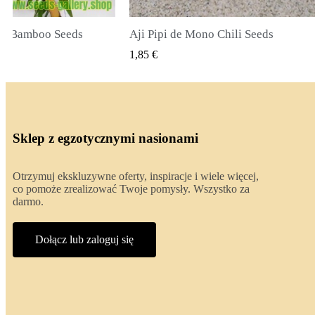
li Seeds
True Lavender Seeds
 PODGLĄD
SZYBKI PODGLĄD
2,00 €
Sklep z egzotycznymi nasionami
Otrzymuj ekskluzywne oferty, inspiracje i wiele więcej,
co pomoże zrealizować Twoje pomysły. Wszystko za
darmo.
Dołącz lub zaloguj się