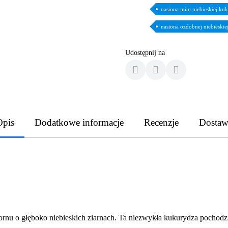
nasiona mini niebieskiej ku
nasiona ozdobnej niebieskie
Udostępnij na
Opis
Dodatkowe informacje
Recenzje
Dostaw
rnu o głęboko niebieskich ziarnach. Ta niezwykła kukurydza pochodz