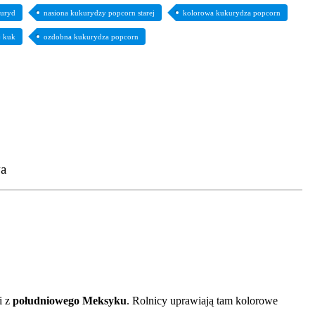
kuryd
nasiona kukurydzy popcorn starej
kolorowa kukurydza popcorn
j kuk
ozdobna kukurydza popcorn
a
i z
południowego Meksyku
. Rolnicy uprawiają tam kolorowe