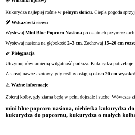
☀️
Warunki uprawy
Kukurydza najlepiej rośnie w
pełnym słońcu
. Ciepła pogoda sprzyj
🌾
Wskazówki siewu
Wysiewaj
Mini Blue Popcorn Nasiona
po ostatnich przymrozkach
Wysiewaj nasiona na głębokość
2–3 cm
. Zachowaj
15–20 cm rozs
🌿
Pielęgnacja
Utrzymuj równomierną wilgotność podłoża. Kukurydza potrzebuje 
Zastosuj nawóz azotowy, gdy rośliny osiągną około
20 cm wysokoś
⚠️
Ważne informacje
Zbieraj kolby, gdy ziarna będą w pełni dojrzałe i suche. Wówczas 
mini blue popcorn nasiona, niebieska kukurydza d
kukurydza do popcornu, kukurydza o małych kolba