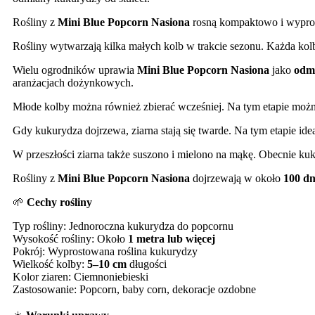
Rośliny z
Mini Blue Popcorn Nasiona
rosną kompaktowo i wypros
Rośliny wytwarzają kilka małych kolb w trakcie sezonu. Każda kol
Wielu ogrodników uprawia
Mini Blue Popcorn Nasiona
jako
odm
aranżacjach dożynkowych.
Młode kolby można również zbierać wcześniej. Na tym etapie można
Gdy kukurydza dojrzewa, ziarna stają się twarde. Na tym etapie idea
W przeszłości ziarna także suszono i mielono na mąkę. Obecnie kuku
Rośliny z
Mini Blue Popcorn Nasiona
dojrzewają w około
100 dn
🌱
Cechy rośliny
Typ rośliny: Jednoroczna kukurydza do popcornu
Wysokość rośliny: Około
1 metra lub więcej
Pokrój: Wyprostowana roślina kukurydzy
Wielkość kolby:
5–10 cm
długości
Kolor ziaren: Ciemnoniebieski
Zastosowanie: Popcorn, baby corn, dekoracje ozdobne