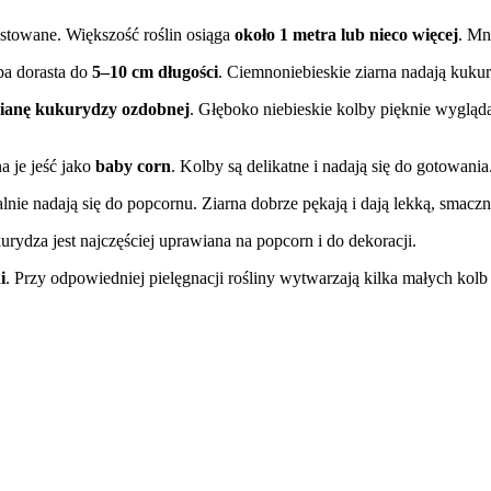
towane. Większość roślin osiąga
około 1 metra lub nieco więcej
. Mn
ba dorasta do
5–10 cm długości
. Ciemnoniebieskie ziarna nadają kuk
ianę kukurydzy ozdobnej
. Głęboko niebieskie kolby pięknie wygląd
 je jeść jako
baby corn
. Kolby są delikatne i nadają się do gotowania
lnie nadają się do popcornu. Ziarna dobrze pękają i dają lekką, smacz
rydza jest najczęściej uprawiana na popcorn i do dekoracji.
i
. Przy odpowiedniej pielęgnacji rośliny wytwarzają kilka małych kol