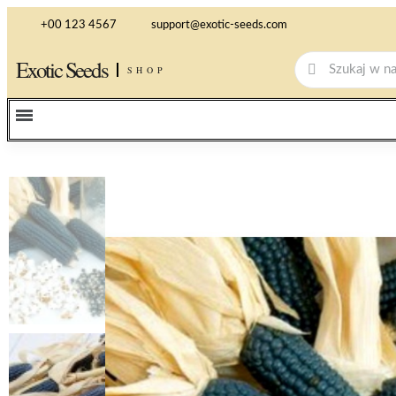
+00 123 4567
support@exotic-seeds.com
Exotic Seeds
SHOP