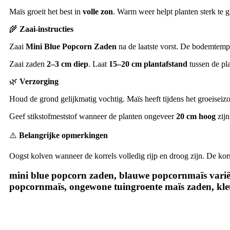
Maïs groeit het best in
volle zon
. Warm weer helpt planten sterk te g
🌾
Zaai-instructies
Zaai
Mini Blue Popcorn Zaden
na de laatste vorst. De bodemtem
Zaai zaden
2–3 cm diep
. Laat
15–20 cm plantafstand
tussen de pl
🌿
Verzorging
Houd de grond gelijkmatig vochtig. Maïs heeft tijdens het groeiseiz
Geef stikstofmeststof wanneer de planten ongeveer
20 cm hoog
zijn
⚠️
Belangrijke opmerkingen
Oogst kolven wanneer de korrels volledig rijp en droog zijn. De ko
mini blue popcorn zaden, blauwe popcornmaïs variët
popcornmaïs, ongewone tuingroente maïs zaden, kl