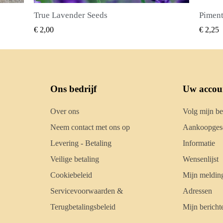
Piment Zaden (Pimenta dioica)
SNEL BEKIJKEN
€ 2,25
€ 2,50
Ons bedrijf
Uw accou
Over ons
Volg mijn be
Neem contact met ons op
Aankoopgesc
Levering - Betaling
Informatie
Veilige betaling
Wensenlijst
Cookiebeleid
Mijn meldin
Servicevoorwaarden &
Adressen
Terugbetalingsbeleid
Mijn bericht