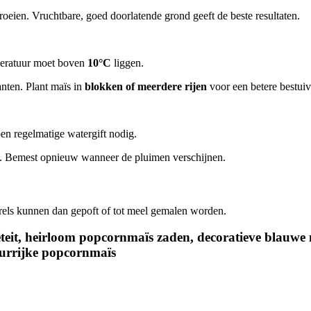
roeien. Vruchtbare, goed doorlatende grond geeft de beste resultaten.
peratuur moet boven
10°C
liggen.
anten. Plant maïs in
blokken of meerdere rijen
voor een betere bestuiv
oen regelmatige watergift nodig.
. Bemest opnieuw wanneer de pluimen verschijnen.
rrels kunnen dan gepoft of tot meel gemalen worden.
eit, heirloom popcornmaïs zaden, decoratieve blauwe m
eurrijke popcornmaïs