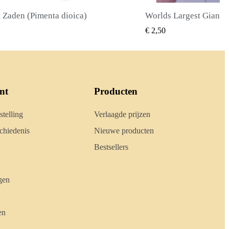
Worlds Largest Giant Corn Zaden Cuzco - Cusco
SNEL BEKIJKEN
SNEL BE
€ 2,40
nt
Producten
stelling
Verlaagde prijzen
hiedenis
Nieuwe producten
Bestsellers
gen
en