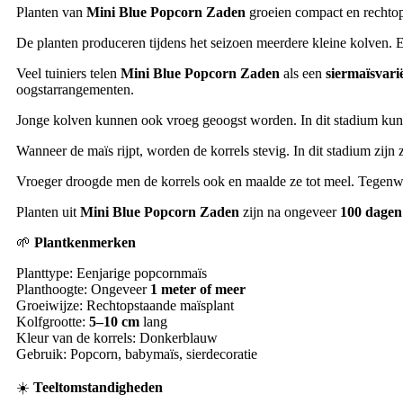
Planten van
Mini Blue Popcorn Zaden
groeien compact en rechto
De planten produceren tijdens het seizoen meerdere kleine kolven. 
Veel tuiniers telen
Mini Blue Popcorn Zaden
als een
siermaïsvarië
oogstarrangementen.
Jonge kolven kunnen ook vroeg geoogst worden. In dit stadium ku
Wanneer de maïs rijpt, worden de korrels stevig. In dit stadium zijn
Vroeger droogde men de korrels ook en maalde ze tot meel. Tegenwo
Planten uit
Mini Blue Popcorn Zaden
zijn na ongeveer
100 dagen
🌱
Plantkenmerken
Planttype: Eenjarige popcornmaïs
Planthoogte: Ongeveer
1 meter of meer
Groeiwijze: Rechtopstaande maïsplant
Kolfgrootte:
5–10 cm
lang
Kleur van de korrels: Donkerblauw
Gebruik: Popcorn, babymaïs, sierdecoratie
☀️
Teeltomstandigheden