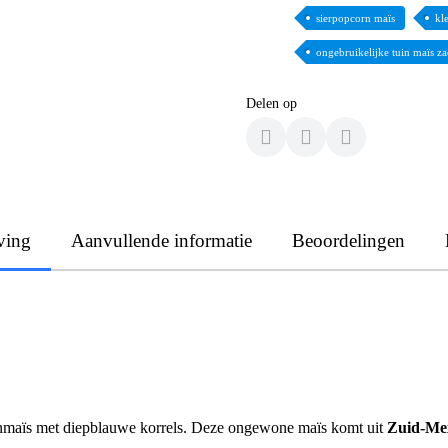
sierpopcorn maïs
kl
ongebruikelijke tuin maïs z
Delen op
ving
Aanvullende informatie
Beoordelingen
rnmaïs met diepblauwe korrels. Deze ongewone maïs komt uit
Zuid-Me