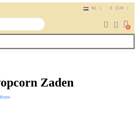
NL
€
EUR
Popcorn Zaden
Home