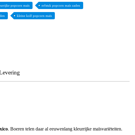
eurrijke popcorn maïs
erfstuk popcorn maïs zaden
aden
kleine kolf popcorn maïs
Levering
xico
. Boeren telen daar al eeuwenlang kleurrijke maïsvariëteiten.