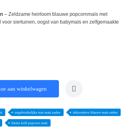
en
– Zeldzame heirloom blauwe popcornmaïs met
l voor siertuinen, oogst van babymaïs en zelfgemaakte
toe aan winkelwagen
it
ongebruikelijke tuin maïs zaden
dekoratieve blauwe maïs zaden
kleine kolf popcorn maïs