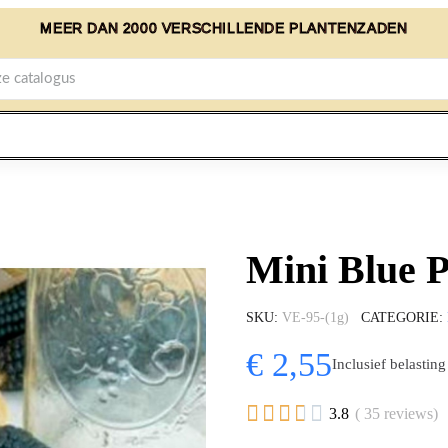
MEER DAN 2000 VERSCHILLENDE PLANTENZADEN
Mini Blue 
SKU
VE-95-(1g)
CATEGORIE
€ 2,55
Inclusief belasting





3.8
( 35 reviews)