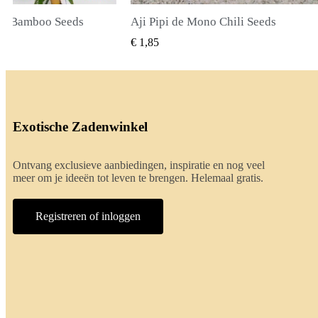
li Seeds
True Lavender Seeds
BEKIJKEN
SNEL BEKIJKEN
€ 2,00
Exotische Zadenwinkel
Ontvang exclusieve aanbiedingen, inspiratie en nog veel
meer om je ideeën tot leven te brengen. Helemaal gratis.
Registreren of inloggen