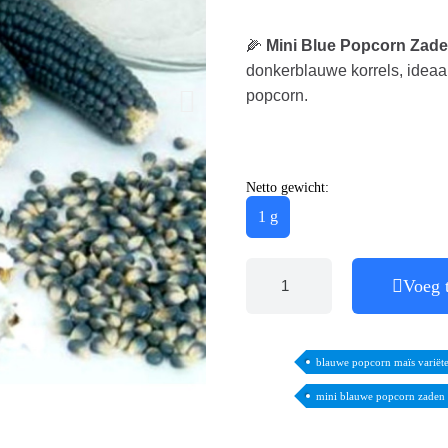
🌽
Mini Blue Popcorn Zad
donkerblauwe korrels, ideaa
popcorn.
Netto gewicht:
1 g
Voeg 
blauwe popcorn maïs variëte
mini blauwe popcorn zaden