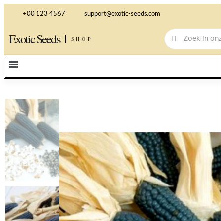
+00 123 4567
support@exotic-seeds.com
Exotic Seeds
SHOP