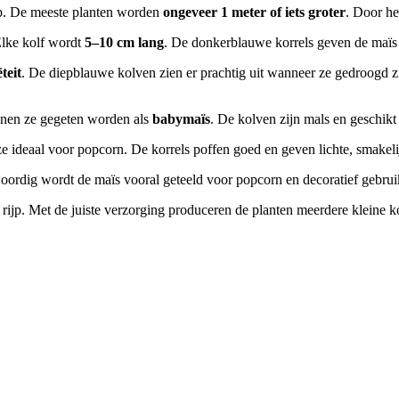
p. De meeste planten worden
ongeveer 1 meter of iets groter
. Door he
Elke kolf wordt
5–10 cm lang
. De donkerblauwe korrels geven de maïs e
teit
. De diepblauwe kolven zien er prachtig uit wanneer ze gedroogd zi
nnen ze gegeten worden als
babymaïs
. De kolven zijn mals en geschikt
 ze ideaal voor popcorn. De korrels poffen goed en geven lichte, smakel
ordig wordt de maïs vooral geteeld voor popcorn en decoratief gebrui
rijp. Met de juiste verzorging produceren de planten meerdere kleine 