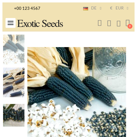
DE
€
EUR
+00 123 4567
Exotic Seeds