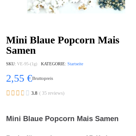
Mini Blaue Popcorn Mais
Samen
SKU
VE-95-(1g)
KATEGORIE
Startseite
2,55 €
Bruttopreis





3.8
( 35 reviews)
Mini Blaue Popcorn Mais Samen