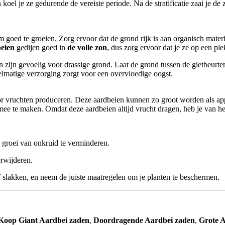
oel je ze gedurende de vereiste periode. Na de stratificatie zaai je de z
 goed te groeien. Zorg ervoor dat de grond rijk is aan organisch materi
eien
gedijen goed in
de volle zon
, dus zorg ervoor dat je ze op een plek
 zijn gevoelig voor drassige grond. Laat de grond tussen de gietbeurte
elmatige verzorging zorgt voor een overvloedige oogst.
or vruchten produceren. Deze aardbeien kunnen zo groot worden als appe
ee te maken. Omdat deze aardbeien altijd vrucht dragen, heb je van het 
 groei van onkruid te verminderen.
rwijderen.
 slakken, en neem de juiste maatregelen om je planten te beschermen.
Koop Giant Aardbei zaden
,
Doordragende Aardbei zaden
,
Grote 