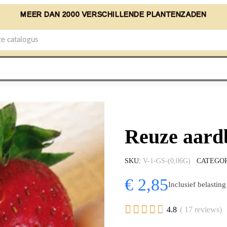
MEER DAN 2000 VERSCHILLENDE PLANTENZADEN
Reuze aard
SKU
V-1-GS-(0,06G)
CATEGO
€ 2,85
Inclusief belasting





4.8
( 17 reviews)