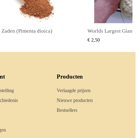
Worlds Largest Giant Corn Zaden Cuzco - Cusco
SNEL BEKIJKEN
SNEL BE
€ 2,40
nt
Producten
stelling
Verlaagde prijzen
hiedenis
Nieuwe producten
Bestsellers
gen