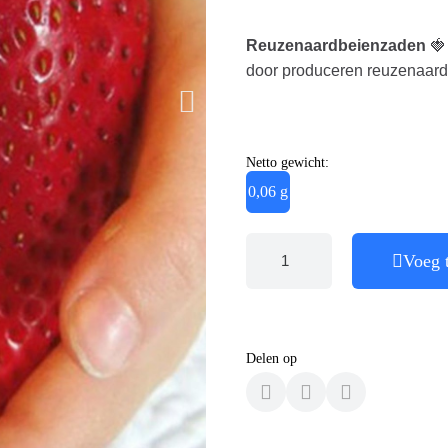
Reuzenaardbeienzaden
🍓
door produceren reuzenaardb
Netto gewicht:
0,06 g
Voeg 
Delen op