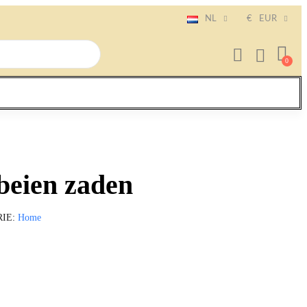
NL
€
EUR
beien zaden
RIE
Home