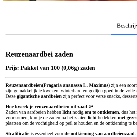
Beschrij
Reuzenaardbei zaden
Prijs:
Pakket van 100 (0,06g) zaden
Reuzenaardbeien
(Fragaria ananassa L. Maximus
) zijn een soor
zijn gemakkelijk te kweken, winterhard en gedijen goed in de volle 
Deze
gigantische aardbeien
zijn perfect voor verse snacks, dessert
Hoe kweek je reuzenaardbeien uit zaad
🌱
Zaden van aardbeien hebben
licht
nodig
om te ontkiemen
, dus het
voorkomen, kun je de zaden na het zaaien
licht
bedekken
met geze
plaatsen om de vochtigheid op peil te houden en de ontkieming te b
Stratificatie
is essentieel voor
de ontkieming van aardbeienzaad
.