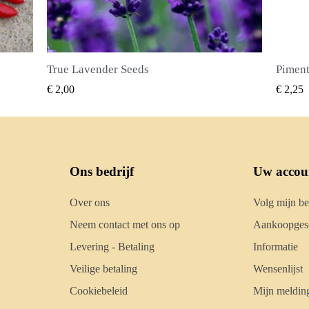
Piment Zaden (Pimenta dioica)
SNEL BEKIJKEN
€ 2,25
€ 2,50
Ons bedrijf
Uw accou
Over ons
Volg mijn be
Neem contact met ons op
Aankoopgesc
Levering - Betaling
Informatie
Veilige betaling
Wensenlijst
Cookiebeleid
Mijn meldin