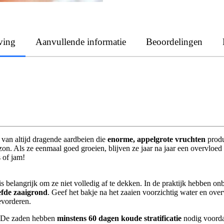
ving
Aanvullende informatie
Beoordelingen
t van altijd dragende aardbeien die
enorme, appelgrote vruchten
produ
zon. Als ze eenmaal goed groeien, blijven ze jaar na jaar een overvloed
s of jam!
 is belangrijk om ze niet volledig af te dekken. In de praktijk hebben o
efde zaaigrond
. Geef het bakje na het zaaien voorzichtig water en o
evorderen.
 De zaden hebben
minstens 60 dagen koude stratificatie
nodig voordat