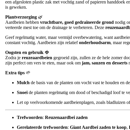
een afgesloten plastic zak met vochtig zand of papieren handdoek en k
is geweken.
Plantverzorging
🌿
Aardbeien hebben
vruchtbare, goed gedraineerde grond
nodig om
verteerde mest toe om de drainage te verbeteren. Deze
reuzenaardb
Geef regelmatig water, maar vermijd overbewatering, want aardbeien
constant vochtig. Aardbeien zijn relatief
onderhoudsarm
, maar reg
Oogsten en gebruik
🍓
Zodra je
reuzeaardbeien
gegroeid zijn, zullen ze de hele zomer do
zijn perfect om vers te eten, maar ook om
jam, sauzen en desserts
m
Extra tips
🌱
Mulch
de basis van de planten om vocht vast te houden en de
Snoei
de planten regelmatig om dood of beschadigd loof te ve
Let op veelvoorkomende aardbeienplagen, zoals bladluizen of
Trefwoorden
:
Reuzenaardbei zaden
Gerelateerde trefwoorden
:
Giant Aardbei zaden te koop
,