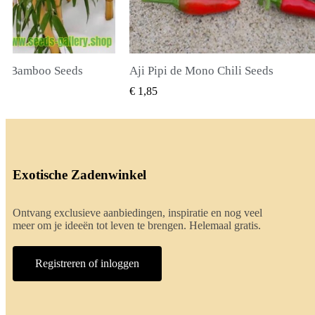
li Seeds
True Lavender Seeds
BEKIJKEN
SNEL BEKIJKEN
€ 2,00
Exotische Zadenwinkel
Ontvang exclusieve aanbiedingen, inspiratie en nog veel
meer om je ideeën tot leven te brengen. Helemaal gratis.
Registreren of inloggen