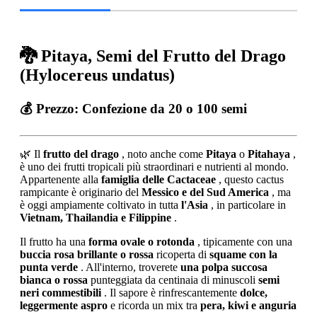
🐉 Pitaya, Semi del Frutto del Drago
(Hylocereus undatus)
💰 Prezzo:
Confezione da 20 o 100 semi
🌿 Il
frutto del drago
, noto anche come
Pitaya
o
Pitahaya
,
è uno dei frutti tropicali più straordinari e nutrienti al mondo.
Appartenente alla
famiglia delle Cactaceae
, questo cactus
rampicante è originario del
Messico e del Sud America
, ma
è oggi ampiamente coltivato in tutta
l'Asia
, in particolare in
Vietnam, Thailandia e Filippine
.
Il frutto ha una
forma ovale o rotonda
, tipicamente con una
buccia rosa brillante o rossa
ricoperta di
squame con la
punta verde
. All'interno, troverete
una polpa succosa
bianca o rossa
punteggiata da centinaia di minuscoli
semi
neri commestibili
. Il sapore è rinfrescantemente
dolce,
leggermente aspro
e ricorda un mix tra
pera, kiwi e anguria