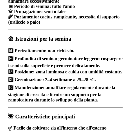
annaffiare eccessivamente
📅
Periodo di semina:
tutto l'anno
🌸
Propagazione:
semi o talee
🌾
Portamento:
cactus rampicante, necessita di supporto
(traliccio o palo)
🌼 Istruzioni per la semina
1️⃣
Pretrattamento:
non richiesto.
2️⃣
Profondità di semina:
germinatore leggero: cospargere
i semi sulla superficie e premere delicatamente.
3️⃣
Posizione:
zona luminosa e calda con umidità costante.
4️⃣
Germinazione:
2–4 settimane a 25–28 °C.
5️⃣
Manutenzione:
annaffiare regolarmente durante la
stagione di crescita e fornire un supporto per la
rampicatura durante lo sviluppo della pianta.
🌺 Caratteristiche principali
✅ Facile da coltivare sia all'interno che all'esterno