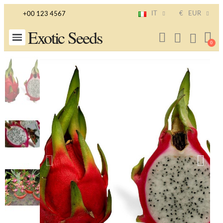
IT
€
EUR
+00 123 4567
Exotic Seeds