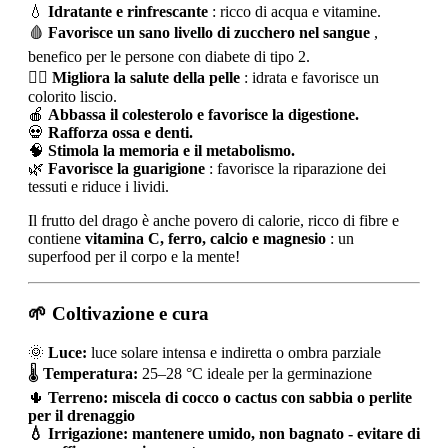
💧
Idratante e rinfrescante
: ricco di acqua e vitamine.
🩸
Favorisce un sano livello di zucchero nel sangue
,
benefico per le persone con diabete di tipo 2.
💆‍♀️
Migliora la salute della pelle
: idrata e favorisce un
colorito liscio.
🍎
Abbassa il colesterolo e favorisce la digestione.
💀
Rafforza ossa e denti.
🧠
Stimola la memoria e il metabolismo.
🌿
Favorisce la guarigione
: favorisce la riparazione dei
tessuti e riduce i lividi.
Il frutto del drago è anche povero di calorie, ricco di fibre e
contiene
vitamina C, ferro, calcio e magnesio
: un
superfood per il corpo e la mente!
🌱 Coltivazione e cura
🌞
Luce:
luce solare intensa e indiretta o ombra parziale
🌡️
Temperatura:
25–28 °C ideale per la germinazione
🌵
Terreno: miscela di cocco o cactus con sabbia o perlite
per il drenaggio
💧
Irrigazione:
mantenere umido, non bagnato - evitare di