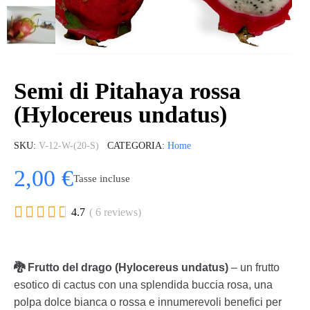
Semi di Pitahaya rossa
(Hylocereus undatus)
SKU
V-12-W-(20-S)
CATEGORIA
Home
2,00 €
Tasse incluse





4.7
( 6 reviews)
🐉 Frutto del drago (Hylocereus undatus)
– un frutto
esotico di cactus con una splendida buccia rosa, una
polpa dolce bianca o rossa e innumerevoli benefici per