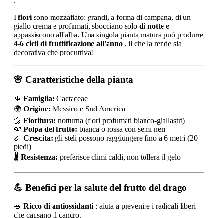
.
I
fiori
sono mozzafiato: grandi, a forma di campana, di un
giallo crema e profumati, sbocciano solo
di notte
e
appassiscono all'alba. Una singola pianta matura può produrre
4-6 cicli di fruttificazione all'anno
, il che la rende sia
decorativa che produttiva!
🌸 Caratteristiche della pianta
🌵
Famiglia:
Cactaceae
🌍
Origine:
Messico e Sud America
🌼
Fioritura:
notturna (fiori profumati bianco-giallastri)
🍉
Polpa del frutto:
bianca o rossa con semi neri
📏
Crescita:
gli steli possono raggiungere fino a 6 metri (20
piedi)
🌡️
Resistenza:
preferisce climi caldi, non tollera il gelo
💪 Benefici per la salute del frutto del drago
🥗
Ricco di antiossidanti
: aiuta a prevenire i radicali liberi
che causano il cancro.