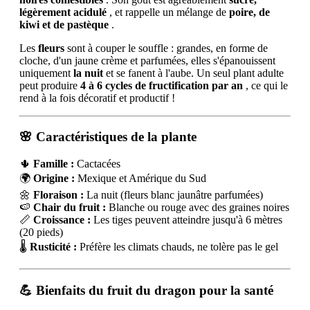
légèrement acidulé
, et rappelle un mélange de
poire, de
kiwi et de pastèque
.
Les
fleurs
sont à couper le souffle : grandes, en forme de
cloche, d'un jaune crème et parfumées, elles s'épanouissent
uniquement
la nuit
et se fanent à l'aube. Un seul plant adulte
peut produire
4 à 6 cycles de fructification par an
, ce qui le
rend à la fois décoratif et productif !
🌸 Caractéristiques de la plante
🌵
Famille :
Cactacées
🌍
Origine :
Mexique et Amérique du Sud
🌼
Floraison :
La nuit (fleurs blanc jaunâtre parfumées)
🍉
Chair du fruit :
Blanche ou rouge avec des graines noires
📏
Croissance :
Les tiges peuvent atteindre jusqu'à 6 mètres
(20 pieds)
🌡️
Rusticité :
Préfère les climats chauds, ne tolère pas le gel
💪 Bienfaits du fruit du dragon pour la santé