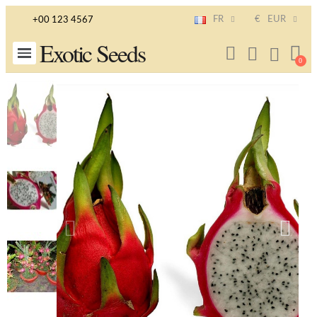
FR
€
EUR
+00 123 4567
Exotic Seeds