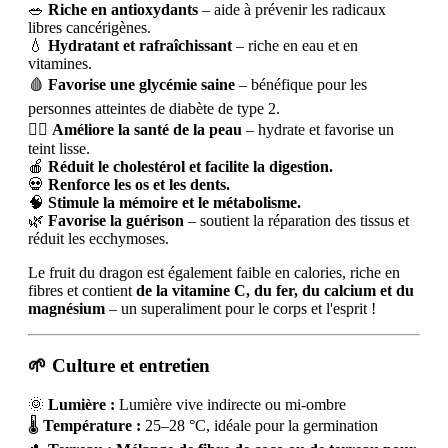
🥗
Riche en antioxydants
– aide à prévenir les radicaux
libres cancérigènes.
💧
Hydratant et rafraîchissant
– riche en eau et en
vitamines.
🩸
Favorise une glycémie saine
– bénéfique pour les
personnes atteintes de diabète de type 2.
💆‍♀️
Améliore la santé de la peau
– hydrate et favorise un
teint lisse.
🍎
Réduit le cholestérol et facilite la digestion.
💀
Renforce les os et les dents.
🧠
Stimule la mémoire et le métabolisme.
🌿
Favorise la guérison
– soutient la réparation des tissus et
réduit les ecchymoses.
Le fruit du dragon est également faible en calories, riche en
fibres et contient
de la vitamine C, du fer, du calcium et du
magnésium
– un superaliment pour le corps et l'esprit !
🌱 Culture et entretien
🌞
Lumière :
Lumière vive indirecte ou mi-ombre
🌡️
Température :
25–28 °C, idéale pour la germination