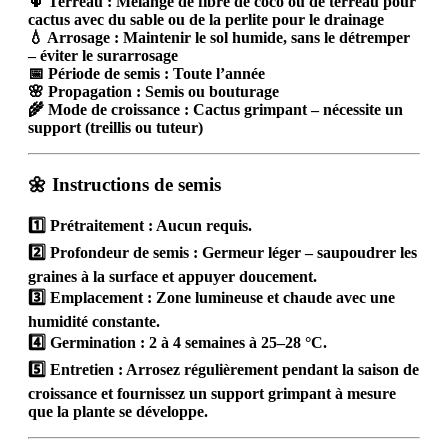
🌵
Terreau : Mélange de fibre de coco ou de terreau pour
cactus avec du sable ou de la perlite pour le drainage
💧
Arrosage :
Maintenir le sol humide, sans le détremper
– éviter le surarrosage
📅
Période de semis :
Toute l’année
🌸
Propagation :
Semis ou bouturage
🌾
Mode de croissance :
Cactus grimpant – nécessite un
support (treillis ou tuteur)
🌼 Instructions de semis
1️⃣
Prétraitement :
Aucun requis.
2️⃣
Profondeur de semis :
Germeur léger – saupoudrer les
graines à la surface et appuyer doucement.
3️⃣
Emplacement :
Zone lumineuse et chaude avec une
humidité constante.
4️⃣
Germination :
2 à 4 semaines à 25–28 °C.
5️⃣
Entretien :
Arrosez régulièrement pendant la saison de
croissance et fournissez un support grimpant à mesure
que la plante se développe.