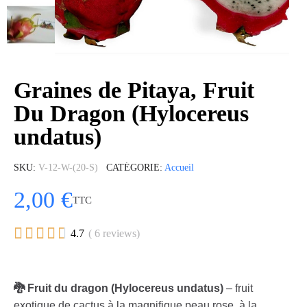
Graines de Pitaya, Fruit
Du Dragon (Hylocereus
undatus)
SKU
V-12-W-(20-S)
CATÉGORIE
Accueil
2,00 €
TTC





4.7
( 6 reviews)
🐉 Fruit du dragon (Hylocereus undatus)
– fruit
exotique de cactus à la magnifique peau rose, à la