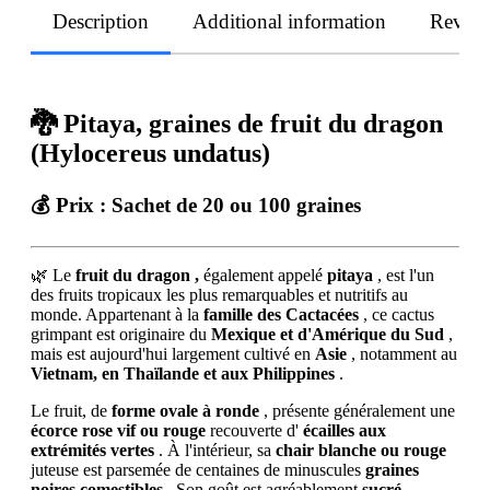
Description
Additional information
Revie
🐉 Pitaya, graines de fruit du dragon
(Hylocereus undatus)
💰 Prix :
Sachet de 20 ou 100 graines
🌿 Le
fruit du dragon
,
également appelé
pitaya
, est l'un
des fruits tropicaux les plus remarquables et nutritifs au
monde. Appartenant à la
famille des Cactacées
, ce cactus
grimpant est originaire du
Mexique et d'Amérique du Sud
,
mais est aujourd'hui largement cultivé en
Asie
, notamment au
Vietnam, en Thaïlande et aux Philippines
.
Le fruit, de
forme ovale à ronde
, présente généralement une
écorce rose vif ou rouge
recouverte d'
écailles aux
extrémités vertes
. À l'intérieur, sa
chair blanche ou rouge
juteuse est parsemée de centaines de minuscules
graines
noires comestibles
. Son goût est agréablement
sucré,