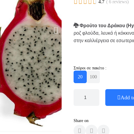





4.7
( 6 reviews)
🐉 Φρούτο του Δράκου (Hy
ροζ φλούδα, λευκό ή κόκκινο
στην καλλιέργεια σε εσωτερ
Σπόροι σε πακέτο :
20
100
Add t
Share on