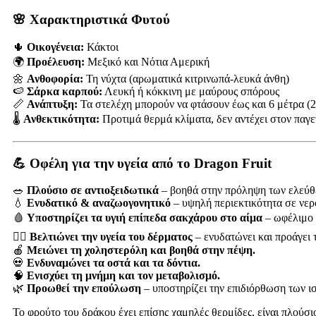
🌸 Χαρακτηριστικά Φυτού
🌵
Οικογένεια:
Κάκτοι
🌍
Προέλευση:
Μεξικό και Νότια Αμερική
🌼
Ανθοφορία:
Τη νύχτα (αρωματικά κιτρινωπά-λευκά άνθη)
🍉
Σάρκα καρπού:
Λευκή ή κόκκινη με μαύρους σπόρους
📏
Ανάπτυξη:
Τα στελέχη μπορούν να φτάσουν έως και 6 μέτρα (2
🌡️
Ανθεκτικότητα:
Προτιμά θερμά κλίματα, δεν αντέχει στον παγε
💪 Οφέλη για την υγεία από το Dragon Fruit
🥗
Πλούσιο σε αντιοξειδωτικά
– βοηθά στην πρόληψη των ελεύθ
💧
Ενυδατικό & αναζωογονητικό
– υψηλή περιεκτικότητα σε νερό
🩸
Υποστηρίζει τα υγιή επίπεδα σακχάρου στο αίμα
– ωφέλιμο 
💆‍♀️
Βελτιώνει την υγεία του δέρματος
– ενυδατώνει και προάγει τ
🍎
Μειώνει τη χοληστερόλη και βοηθά στην πέψη.
💀
Ενδυναμώνει τα οστά και τα δόντια.
🧠
Ενισχύει τη μνήμη και τον μεταβολισμό.
🌿
Προωθεί την επούλωση
– υποστηρίζει την επιδιόρθωση των ι
Το φρούτο του δράκου έχει επίσης χαμηλές θερμίδες, είναι πλούσιο