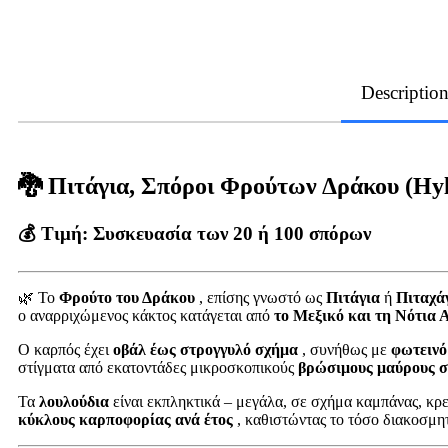
Descriptio
🐉 Πιτάγια, Σπόροι Φρούτων Δράκου (Hyl
💰 Τιμή:
Συσκευασία των 20 ή 100 σπόρων
🌿 Το
Φρούτο του Δράκου
, επίσης γνωστό ως
Πιτάγια
ή
Πιταχά
ο αναρριχώμενος κάκτος κατάγεται από
το Μεξικό και τη Νότια 
Ο καρπός έχει
οβάλ έως στρογγυλό σχήμα
, συνήθως με
φωτεινό
στίγματα από εκατοντάδες μικροσκοπικούς
βρώσιμους μαύρους 
Τα
λουλούδια
είναι εκπληκτικά – μεγάλα, σε σχήμα καμπάνας, κρε
κύκλους καρποφορίας ανά έτος
, καθιστώντας το τόσο διακοσμη