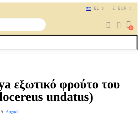
EL
€
EUR
ya εξωτικό φρούτο του
locereus undatus)
ΊΑ
Αρχική