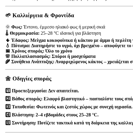
🌱 Καλλιέργεια & Φροντίδα
🌞
Φως:
Έντονο, έμμεσο ηλιακό φως ή μερική σκιά
🌡️
Θερμοκρασία:
25–28 °C ιδανική για βλάστηση
🌵
Έδαφος: Μείγμα κοκοφοίνικα ή κάκτου με άμμο ή περλίτη 
💧
Πότισμα:
Διατηρήστε το υγρό, όχι βρεγμένο – αποφύγετε το
📅
Χρόνος σποράς:
Όλο το χρόνο
🌸
Πολλαπλασιασμός:
Σπόροι ή μοσχεύματα
🌾
Συνήθεια Ανάπτυξης:
Αναρριχώμενος κάκτος – χρειάζεται σ
🌼 Οδηγίες σποράς
1️⃣
Προεπεξεργασία:
Δεν απαιτείται.
2️⃣
Βάθος σποράς:
Ελαφρύ βλαστητικό – πασπαλίστε τους σπόρ
3️⃣
Τοποθεσία:
Φωτεινός και ζεστός χώρος με συνεχή υγρασία.
4️⃣
Βλάστηση:
2–4 εβδομάδες στους 25–28 °C.
5️⃣
Συντήρηση:
Ποτίζετε τακτικά κατά τη διάρκεια της καλλι