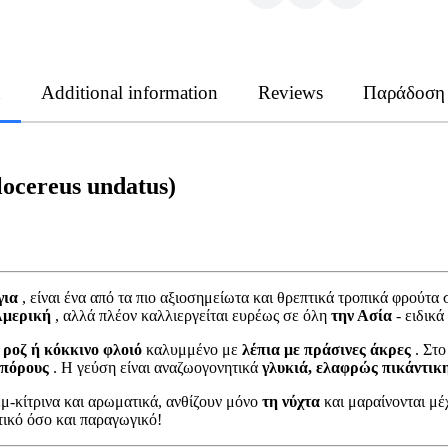
n
Additional information
Reviews
Παράδοση
ocereus undatus)
για
, είναι ένα από τα πιο αξιοσημείωτα και θρεπτικά τροπικά φρούτ
Αμερική
, αλλά πλέον καλλιεργείται ευρέως σε όλη
την Ασία
- ειδικά
 ροζ ή κόκκινο φλοιό
καλυμμένο με
λέπια με πράσινες άκρες
. Στο
σπόρους
. Η γεύση είναι αναζωογονητικά
γλυκιά, ελαφρώς πικάντικ
μ-κίτρινα και αρωματικά, ανθίζουν μόνο
τη νύχτα
και μαραίνονται μέ
τικό όσο και παραγωγικό!