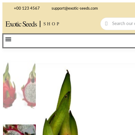
+00 123 4567
support@exotic-seeds.com
Exotic Seeds
SHOP