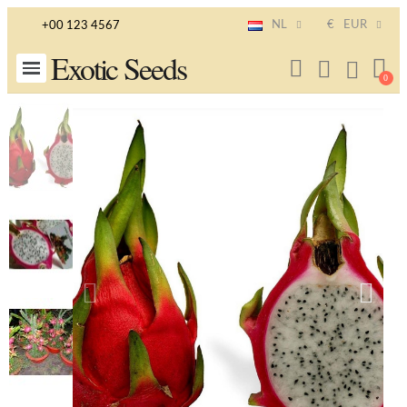
NL
€
EUR
+00 123 4567
Exotic Seeds