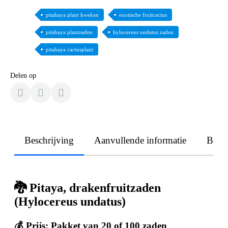
pitahaya plant kweken
exotische fruitcactus
pitahaya plantzaden
hylocereus undatus zaden
pitahaya cactusplant
Delen op
Beschrijving
Aanvullende informatie
Beoo
🐉 Pitaya, drakenfruitzaden
(Hylocereus undatus)
💰 Prijs:
Pakket van 20 of 100 zaden