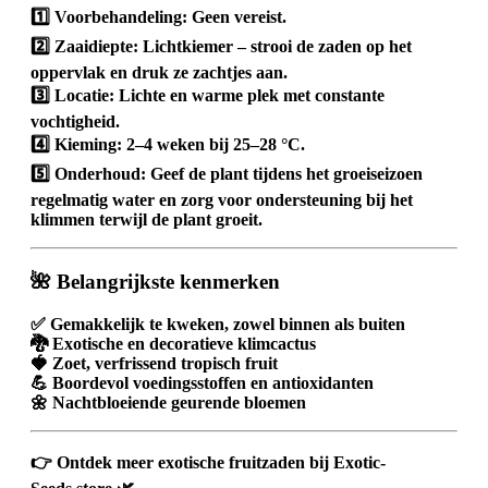
1️⃣
Voorbehandeling:
Geen vereist.
2️⃣
Zaaidiepte:
Lichtkiemer – strooi de zaden op het
oppervlak en druk ze zachtjes aan.
3️⃣
Locatie:
Lichte en warme plek met constante
vochtigheid.
4️⃣
Kieming:
2–4 weken bij 25–28 °C.
5️⃣
Onderhoud:
Geef de plant tijdens het groeiseizoen
regelmatig water en zorg voor ondersteuning bij het
klimmen terwijl de plant groeit.
🌺 Belangrijkste kenmerken
✅ Gemakkelijk te kweken, zowel binnen als buiten
🐉 Exotische en decoratieve klimcactus
🍓 Zoet, verfrissend tropisch fruit
💪 Boordevol voedingsstoffen en antioxidanten
🌼 Nachtbloeiende geurende bloemen
👉 Ontdek meer
exotische fruitzaden
bij
Exotic-