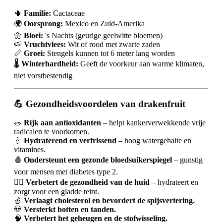
🌵
Familie:
Cactaceae
🌍
Oorsprong:
Mexico en Zuid-Amerika
🌼
Bloei:
's Nachts (geurige geelwitte bloemen)
🍉
Vruchtvlees:
Wit of rood met zwarte zaden
📏
Groei:
Stengels kunnen tot 6 meter lang worden
🌡️
Winterhardheid:
Geeft de voorkeur aan warme klimaten,
niet vorstbestendig
💪 Gezondheidsvoordelen van drakenfruit
🥗
Rijk aan antioxidanten
– helpt kankerverwekkende vrije
radicalen te voorkomen.
💧
Hydraterend en verfrissend
– hoog watergehalte en
vitamines.
🩸
Ondersteunt een gezonde bloedsuikerspiegel
– gunstig
voor mensen met diabetes type 2.
💆‍♀️
Verbetert de gezondheid van de huid
– hydrateert en
zorgt voor een gladde teint.
🍎
Verlaagt cholesterol en bevordert de spijsvertering.
💀
Versterkt botten en tanden.
🧠
Verbetert het geheugen en de stofwisseling.