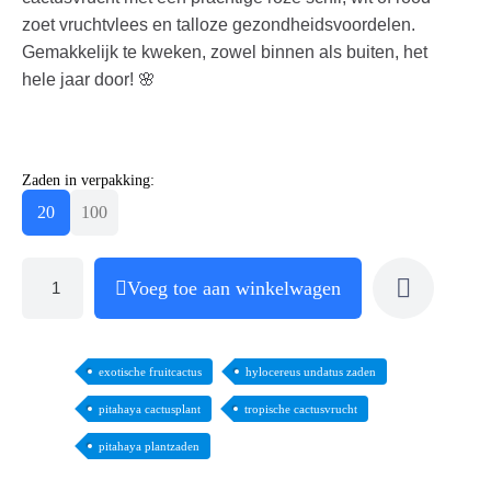
zoet vruchtvlees en talloze gezondheidsvoordelen.
Gemakkelijk te kweken, zowel binnen als buiten, het
hele jaar door! 🌸
Zaden in verpakking:
20
100
Voeg toe aan winkelwagen
exotische fruitcactus
hylocereus undatus zaden
pitahaya cactusplant
tropische cactusvrucht
pitahaya plantzaden