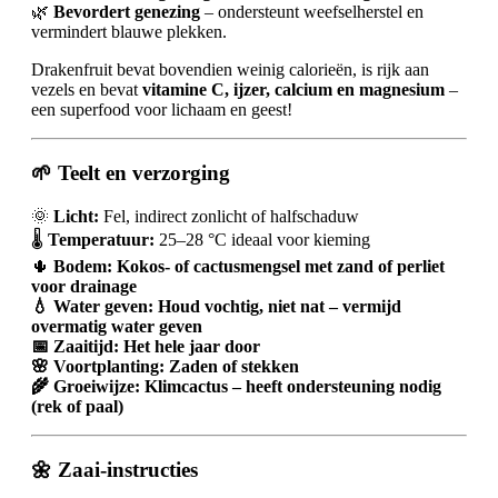
🌿
Bevordert genezing
– ondersteunt weefselherstel en
vermindert blauwe plekken.
Drakenfruit bevat bovendien weinig calorieën, is rijk aan
vezels en bevat
vitamine C, ijzer, calcium en magnesium
–
een superfood voor lichaam en geest!
🌱 Teelt en verzorging
🌞
Licht:
Fel, indirect zonlicht of halfschaduw
🌡️
Temperatuur:
25–28 °C ideaal voor kieming
🌵
Bodem: Kokos- of cactusmengsel met zand of perliet
voor drainage
💧
Water geven:
Houd vochtig, niet nat – vermijd
overmatig water geven
📅
Zaaitijd:
Het hele jaar door
🌸
Voortplanting:
Zaden of stekken
🌾
Groeiwijze:
Klimcactus – heeft ondersteuning nodig
(rek of paal)
🌼 Zaai-instructies