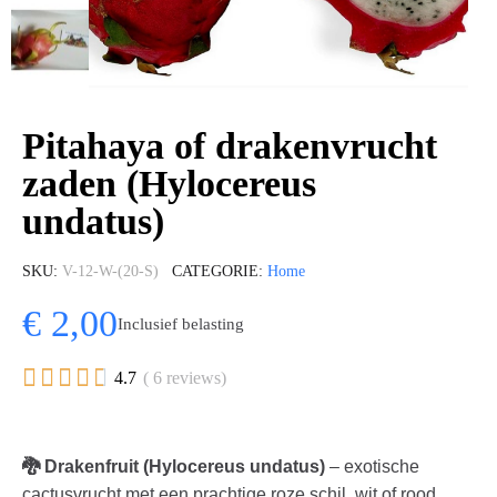
Pitahaya of drakenvrucht
zaden (Hylocereus
undatus)
SKU
V-12-W-(20-S)
CATEGORIE
Home
€ 2,00
Inclusief belasting





4.7
( 6 reviews)
🐉 Drakenfruit (Hylocereus undatus)
– exotische
cactusvrucht met een prachtige roze schil, wit of rood