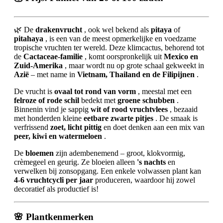
🌿 De
drakenvrucht
, ook wel bekend als
pitaya
of
pitahaya
, is een van de meest opmerkelijke en voedzame
tropische vruchten ter wereld. Deze klimcactus, behorend tot
de
Cactaceae-familie
, komt oorspronkelijk uit
Mexico en
Zuid-Amerika
, maar wordt nu op grote schaal gekweekt in
Azië
– met name in
Vietnam, Thailand en de Filipijnen
.
De vrucht is
ovaal tot rond van vorm
, meestal met een
felroze of rode schil
bedekt met
groene schubben
.
Binnenin vind je sappig
wit of rood vruchtvlees
, bezaaid
met honderden kleine
eetbare zwarte pitjes
. De smaak is
verfrissend
zoet, licht pittig
en doet denken aan een mix van
peer, kiwi en watermeloen
.
De
bloemen
zijn adembenemend – groot, klokvormig,
crèmegeel en geurig. Ze bloeien alleen
's nachts
en
verwelken bij zonsopgang. Een enkele volwassen plant kan
4-6 vruchtcycli per jaar
produceren, waardoor hij zowel
decoratief als productief is!
🌸 Plantkenmerken