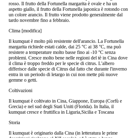
rosso. Il frutto della Fortunella margarita è ovale e ha un
aspetto giallo, il frutto della Fortunella japonica è rotondo con
un colore arancio. Il frutto viene prodotto generalmente dal
tardo novembre fino a febbraio.
Clima [modifica]
Il kumquat è molto più resistente dell'arancio. La Fortunella
margarita richiede estati calde, dai 25 °C ai 38 °C, ma può
resistere a temperature molto basse fino ai -10 °C senza
problemi. Cresce molto bene nelle regioni del tè in Cina dove
il clima è troppo freddo per le specie di citrus. L'albero
differisce dalle specie di Citrus dal fatto che durante l'inverno
entra in un periodo di letargo in cui non mette più nuove
gemme o getti.
Coltivazioni
Il kumquat è coltivato in Cina, Giappone, Europa (Corfù e
Grecia) e nel sud degli Stati Uniti (Florida). In Italia, il
kumquat cresce e fruttifica in Liguria,Sicilia e Toscana
Storia
Il kumquat è originario dalla Cina (in letteratura le prime