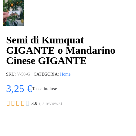
Semi di Kumquat
GIGANTE o Mandarino
Cinese GIGANTE
SKU
V-50-G
CATEGORIA
Home
3,25 €
Tasse incluse





3.9
( 7 reviews)