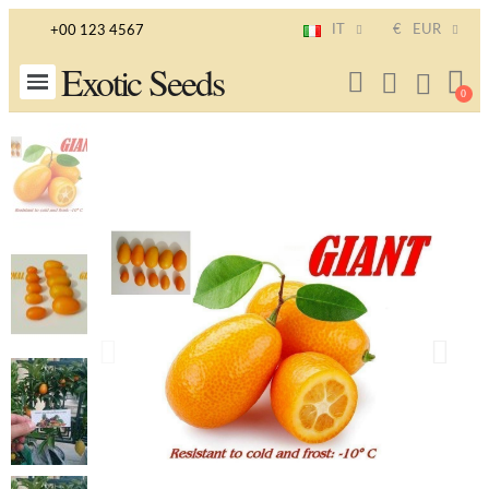
IT
€
EUR
+00 123 4567
Exotic Seeds