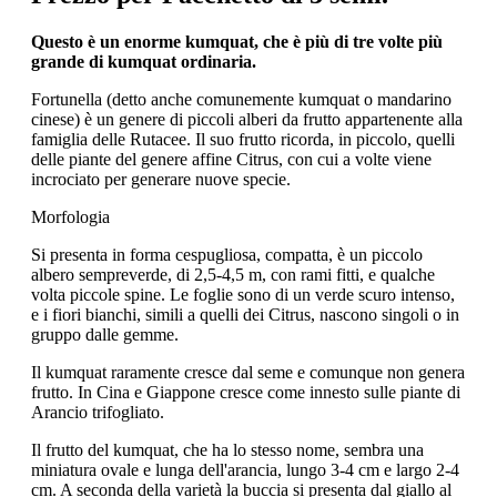
Questo è un enorme kumquat, che è più di tre volte più
grande di kumquat ordinaria.
Fortunella (detto anche comunemente kumquat o mandarino
cinese) è un genere di piccoli alberi da frutto appartenente alla
famiglia delle Rutacee. Il suo frutto ricorda, in piccolo, quelli
delle piante del genere affine Citrus, con cui a volte viene
incrociato per generare nuove specie.
Morfologia
Si presenta in forma cespugliosa, compatta, è un piccolo
albero sempreverde, di 2,5-4,5 m, con rami fitti, e qualche
volta piccole spine. Le foglie sono di un verde scuro intenso,
e i fiori bianchi, simili a quelli dei Citrus, nascono singoli o in
gruppo dalle gemme.
Il kumquat raramente cresce dal seme e comunque non genera
frutto. In Cina e Giappone cresce come innesto sulle piante di
Arancio trifogliato.
Il frutto del kumquat, che ha lo stesso nome, sembra una
miniatura ovale e lunga dell'arancia, lungo 3-4 cm e largo 2-4
cm. A seconda della varietà la buccia si presenta dal giallo al