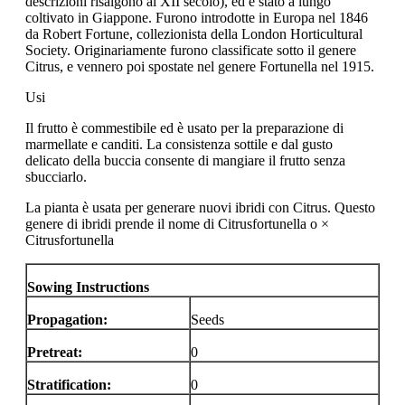
descrizioni risalgono al XII secolo), ed è stato a lungo
coltivato in Giappone. Furono introdotte in Europa nel 1846
da Robert Fortune, collezionista della London Horticultural
Society. Originariamente furono classificate sotto il genere
Citrus, e vennero poi spostate nel genere Fortunella nel 1915.
Usi
Il frutto è commestibile ed è usato per la preparazione di
marmellate e canditi. La consistenza sottile e dal gusto
delicato della buccia consente di mangiare il frutto senza
sbucciarlo.
La pianta è usata per generare nuovi ibridi con Citrus. Questo
genere di ibridi prende il nome di Citrusfortunella o ×
Citrusfortunella
Sowing Instructions
Propagation:
Seeds
Pretreat:
0
Stratification:
0