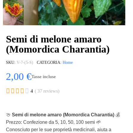
Semi di melone amaro
(Momordica Charantia)
SKU
V-7-(5-S)
CATEGORIA
Home
2,00 €
Tasse incluse





4
( 37 reviews)
🍈
Semi di melone amaro (Momordica Charantia)
💰
Prezzo: Confezione da 5, 10, 50, 100 semi 🌱
Conosciuto per le sue proprietà medicinali, aiuta a