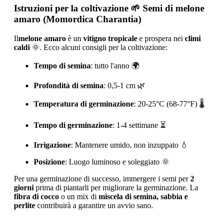
Istruzioni per la coltivazione
🌱 Semi di melone
amaro (Momordica Charantia)
Il
melone amaro
è un
vitigno tropicale
e prospera nei
climi
caldi
🌞. Ecco alcuni consigli per la coltivazione:
Tempo di semina
: tutto l'anno 🌍
Profondità di semina
: 0,5-1 cm 🌿
Temperatura di germinazione
: 20-25°C (68-77°F) 🌡️
Tempo di germinazione
: 1-4 settimane ⏳
Irrigazione
: Mantenere umido, non inzuppato 💧
Posizione
: Luogo luminoso e soleggiato 🌞
Per una germinazione di successo, immergere i semi per
2
giorni
prima di piantarli per migliorare la germinazione. La
fibra di cocco
o un mix di
miscela di semina, sabbia e
perlite
contribuirà a garantire un avvio sano.