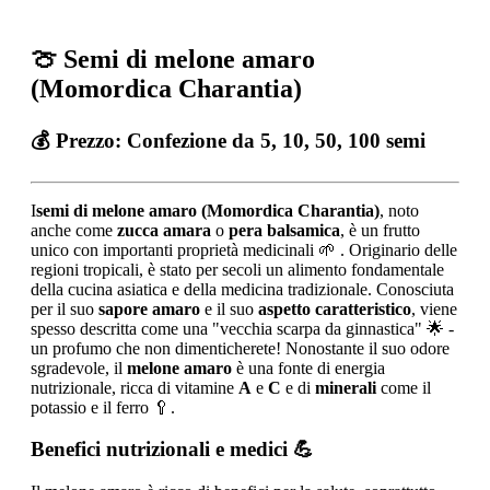
🍈 Semi di melone amaro
(Momordica Charantia)
💰 Prezzo:
Confezione da 5, 10, 50, 100 semi
I
semi di melone amaro (Momordica Charantia)
, noto
anche come
zucca amara
o
pera balsamica
, è un frutto
unico con importanti proprietà medicinali 🌱 . Originario delle
regioni tropicali, è stato per secoli un alimento fondamentale
della cucina asiatica e della medicina tradizionale. Conosciuta
per il suo
sapore amaro
e il suo
aspetto caratteristico
, viene
spesso descritta come una "vecchia scarpa da ginnastica" 🌟 -
un profumo che non dimenticherete! Nonostante il suo odore
sgradevole, il
melone amaro
è una fonte di energia
nutrizionale, ricca di vitamine
A
e
C
e di
minerali
come il
potassio e il ferro 🥄.
Benefici nutrizionali e medici
💪