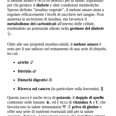
Il melone amaro è ricco di benefici per la salute, soprattutto
per chi gestisce il
diabete
e altre condizioni metaboliche.
Spesso definito "insulina vegetale", il melone amaro aiuta a
regolare efficacemente i livelli di zucchero nel sangue. Non
aumenta la secrezione di insulina, ma favorisce il
metabolismo dei carboidrati
all'interno delle cellule,
rendendolo un potenziale alleato nella
gestione del diabete
🩺.
Oltre alle sue proprietà insulino-simili, il
melone amaro
è
noto per il suo utilizzo nel trattamento di una serie di disturbi,
tra cui:
artrite
🦵
Itterizia
🌿
Disturbi digestivi
💩
Ricerca sul cancro
(in particolare sulla leucemia) 🧬
Questa zucca è anche ricca di
potassio
, il
doppio di quello
contenuto nelle banane 🍌, ed è ricca di
vitamina A
e
C
che
favoriscono la salute immunitaria 💚. È
privo di glutine
e
offre una serie di nutrienti essenziali utili per la salute