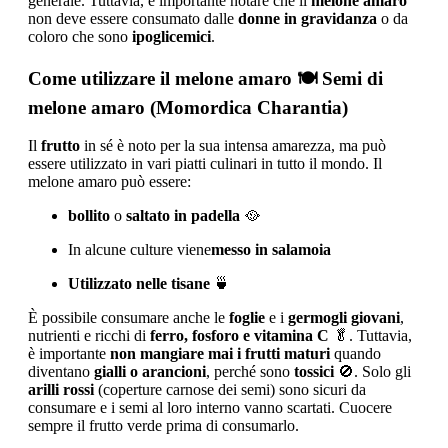
generale. Tuttavia, è importante notare che il
melone amaro
non deve essere consumato dalle
donne in gravidanza
o da
coloro che sono
ipoglicemici
.
Come utilizzare il melone amaro
🍽️ Semi di
melone amaro (Momordica Charantia)
Il
frutto
in sé è noto per la sua intensa amarezza, ma può
essere utilizzato in vari piatti culinari in tutto il mondo. Il
melone amaro può essere:
bollito
o
saltato in padella
🥘
In alcune culture viene
messo in salamoia
Utilizzato nelle tisane
🍵
È possibile consumare anche le
foglie
e i
germogli
giovani
,
nutrienti e ricchi di
ferro, fosforo e vitamina C
🥬. Tuttavia,
è importante
non mangiare mai i frutti maturi
quando
diventano
gialli o arancioni
, perché sono
tossici
🚫. Solo gli
arilli rossi
(coperture carnose dei semi) sono sicuri da
consumare e i semi al loro interno vanno scartati. Cuocere
sempre il frutto verde prima di consumarlo.