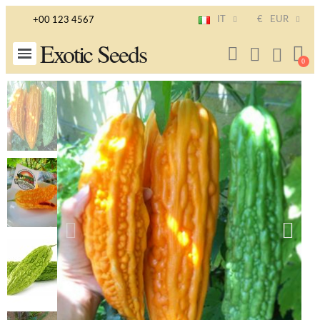
IT
€
EUR
+00 123 4567
Exotic Seeds