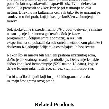
pomoću kućnog sokovnika napravili sok. Tvrde delove su
uklonili, a preostali sok korišćen je pri testiranju na dva
načina. Direktno na kulturama ćelija ili tako što je smrznut pa
samleven u fini prah, koji je kasnije korišćen za hranjenje
miševa.
Sok gorke dinje (razređen samo 5% u vodi) delovao je snažno
na smanjenje karcinoma gušterače. Sok je izazvao
programiranu ćelijsku smrt (apoptozu), a rezultati
eksperimenta su pokazali da sok ometa metabolizam glukoze i
doslovno izgladnjuje ćelije raka ostavljajući ih bez šećera.
Nakon što su miševi bili hranjeni prahom smrznutog soka,
došlo je do znatnog smanjenja oboljenja. Delovanje je dakle
slično kao i kod hemoterapije (52% nakon 18 dana), koja se
daje u lečenju raka gušterače, ali bez vidljivih nuspojava.
To bi značilo da ljudi koji imaju 75 kilograma treba da
uzimaju šest grama ovog praha.
Related Products