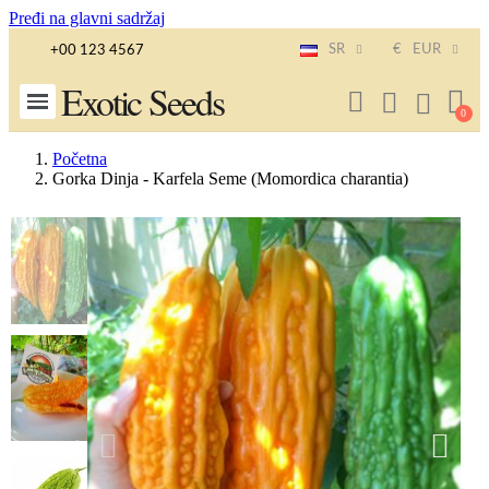
Pređi na glavni sadržaj
SR
€
EUR
+00 123 4567
Exotic Seeds
Početna
Gorka Dinja - Karfela Seme (Momordica charantia)