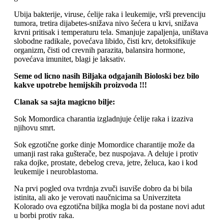
Ubija bakterije, viruse, ćelije raka i leukemije, vrši prevenciju
tumora, tretira dijabetes-snižava nivo šećera u krvi, snižava
krvni pritisak i temperaturu tela. Smanjuje zapaljenja, uništava
slobodne radikale, povećava libido, čisti krv, detoksifikuje
organizm, čisti od crevnih parazita, balansira hormone,
povećava imunitet, blagi je laksativ.
Seme od licno nasih Biljaka odgajanih Bioloski bez bilo
kakve upotrebe hemijskih proizvoda !!!
Clanak sa sajta magicno bilje:
Sok Momordica charantia izgladnjuje ćelije raka i izaziva
njihovu smrt.
Sok egzotične gorke dinje Momordice charantije može da
umanji rast raka gušterače, bez nuspojava. A deluje i protiv
raka dojke, prostate, debelog creva, jetre, želuca, kao i kod
leukemije i neuroblastoma.
Na prvi pogled ova tvrdnja zvuči isuviše dobro da bi bila
istinita, ali ako je verovati naučnicima sa Univerziteta
Kolorado ova egzotična biljka mogla bi da postane novi adut
u borbi protiv raka.