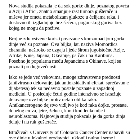
Nova studija pokazala je da sok gorke dinje, poznatog povrća
u Aziji i Africi, znatno smanjuje rast tumora gušterače u
miševa jer ometa metabolizam glukoze u ćelijama raka, i
doslovno ih izgladnjuje bez šećera, pogonskog goriva bez
kojeg ne mogu da prežive.
Brojne zdravstvene koristi povezane s konzumacijom gorke
dinje već su poznate. Ova biljka, lat. naziva Momordica
charantia, naširoko se uzgaja i jede širom jugoistočne Azije,
Afrike, Kine, Japana, Okeanije, pa čak i na Karibima.
Posebno je popularna među Japancima s Okinave, koji su
poznati po dugovečnosti.
Iako se jede već vekovima, mnoge zdravstvene prednosti
(antivirusno delovanje, jak antioksidativni efekat, sprečavanje
dijabetesa) tek su nedavno postale poznate u zapadnoj
medicini. U poslednje četiri godine intenzivno se istražuje
delovanje ove biljke protiv nekih oblika raka.
Antikancerogeno dejstvo vidljivo je kod raka dojke, prostate,
debelog creva, jetre, želuca, kao i kod leukemije i
neuroblastoma. Najnovija studija pokazala je da gorka dinja
deluje i na rak gušterače.
Istraživači s University of Colorado Cancer Center nabavili su
ove dinje u lokalnoj prodavnici, uklonili pulpu i seme i