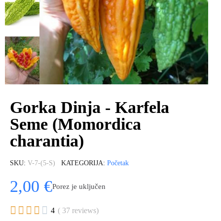
Gorka Dinja - Karfela
Seme (Momordica
charantia)
SKU
V-7-(5-S)
KATEGORIJA
Početak
2,00 €
Porez je uključen





4
( 37 reviews)