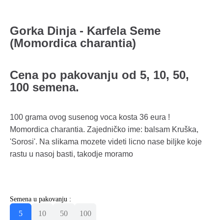
Gorka Dinja - Karfela Seme
(Momordica charantia)
Cena po pakovanju od 5, 10, 50,
100 semena.
100 grama ovog susenog voca kosta 36 eura !
Momordica charantia. Zajedničko ime: balsam Kruška,
'Sorosi'. Na slikama mozete videti licno nase biljke koje
rastu u nasoj basti, takodje moramo
Semena u pakovanju :
5
10
50
100