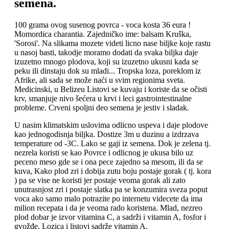
semena.
100 grama ovog susenog povrca - voca kosta 36 eura !
Momordica charantia. Zajedničko ime: balsam Kruška,
'Sorosi'. Na slikama mozete videti licno nase biljke koje rastu
u nasoj basti, takodje moramo dodati da svaka biljka daje
izuzetno mnogo plodova, koji su izuzetno ukusni kada se
peku ili dinstaju dok su mladi... Tropska loza, poreklom iz
Afrike, ali sada se može naći u svim regionima sveta.
Medicinski, u Belizeu Listovi se kuvaju i koriste da se očisti
krv, smanjuje nivo šećera u krvi i leci gastrointestinalne
probleme. Crveni spoljni deo semena je jestiv i sladak.
U nasim klimatskim uslovima odlicno uspeva i daje plodove
kao jednogodisnja biljka. Dostize 3m u duzinu a izdrzava
temperature od -3C. Lako se gaji iz semena. Dok je zelena tj.
nezrela koristi se kao Povrce i odlicnog je ukusa bilo uz
peceno meso gde se i ona pece zajedno sa mesom, ili da se
kuva, Kako plod zri i dobija zutu boju postaje gorak ( tj. kora
) pa se vise ne koristi jer postaje veoma gorak ali zato
unutrasnjost zri i postaje slatka pa se konzumira sveza poput
voca ako samo malo potrazite po internetu videcete da ima
milion recepata i da je veoma rado koristena. Mlad, nezreo
plod dobar je izvor vitamina C, a sadrži i vitamin A, fosfor i
gvožđe. Lozica i listovi sadrže vitamin A.