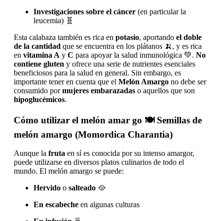
Investigaciones sobre el cáncer
(en particular la
leucemia) 🧬
Esta calabaza también es rica en
potasio
, aportando
el doble
de la cantidad
que se encuentra en los plátanos 🍌, y es rica
en
vitamina A
y
C
para apoyar la salud inmunológica 💚.
No
contiene gluten
y ofrece una serie de nutrientes esenciales
beneficiosos para la salud en general. Sin embargo, es
importante tener en cuenta que el
Melón Amargo
no debe ser
consumido por
mujeres embarazadas
o aquellos que son
hipoglucémicos
.
Cómo utilizar el melón amar
go 🍽️ Semillas de
melón amargo (Momordica Charantia)
Aunque la
fruta
en sí es conocida por su intenso amargor,
puede utilizarse en diversos platos culinarios de todo el
mundo. El melón amargo se puede:
Hervido
o
salteado
🥘
En escabeche
en algunas culturas