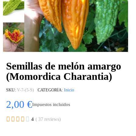
Semillas de melón amargo
(Momordica Charantia)
SKU
V-7-(5-S)
CATEGORÍA
Inicio
2,00 €
Impuestos incluidos





4
( 37 reviews)