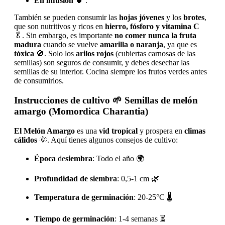
En infusión
🍵 .
También se pueden consumir las
hojas jóvenes
y los
brotes
,
que son nutritivos y ricos en
hierro, fósforo y vitamina C
🥬. Sin embargo, es importante
no comer nunca la fruta
madura
cuando se vuelve
amarilla o naranja
, ya que es
tóxica
🚫. Solo los
arilos rojos
(cubiertas carnosas de las
semillas) son seguros de consumir, y debes desechar las
semillas de su interior. Cocina siempre los frutos verdes antes
de consumirlos.
Instrucciones de cultivo
🌱 Semillas de melón
amargo (Momordica Charantia)
El Melón Amargo
es una
vid tropical
y prospera en
climas
cálidos
🌞. Aquí tienes algunos consejos de cultivo:
Época
de
siembra
: Todo el año 🌍
Profundidad de siembra
: 0,5-1 cm 🌿
Temperatura de germinación
: 20-25°C 🌡️
Tiempo de germinación
: 1-4 semanas ⏳