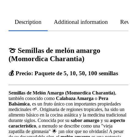
Description
Additional information
Revie
🍈 Semillas de melón amargo
(Momordica Charantia)
💰 Precio:
Paquete de 5, 10, 50, 100 semillas
Semillas de Melón Amargo (Momordica Charantia)
,
también conocido como
Calabaza Amarga
o
Pera
Balsámica
, es un fruto único con importantes propiedades
medicinales 🌱. Originaria de regiones tropicales, ha sido un
alimento básico en la cocina asiática y la medicina tradicional
durante siglos. Conocida por su
sabor amargo
y su
aspecto
característico
, a menudo se describe como una "vieja
zapatilla de gimnasia" 🌟 ¡un olor que no olvidarás! A pesar
de su desagradable olor, el
melón amargo
es una potencia