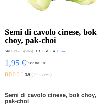
Semi di cavolo cinese, bok
choy, pak-choi
SKU
VE-61-(50-S)
CATEGORIA
Home
1,95 €
Tasse incluse





3.9
( 20 reviews)
Semi di cavolo cinese, bok choy,
pak-choi