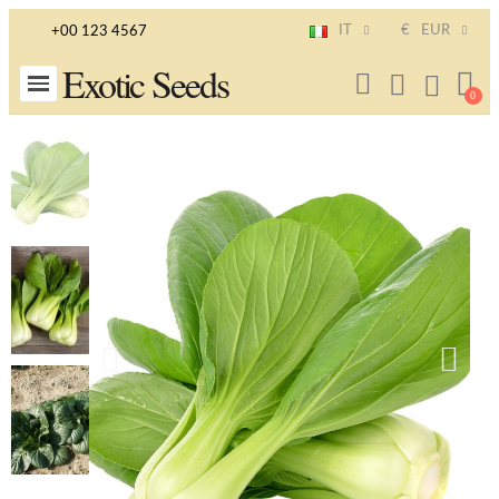
IT
€
EUR
+00 123 4567
Exotic Seeds