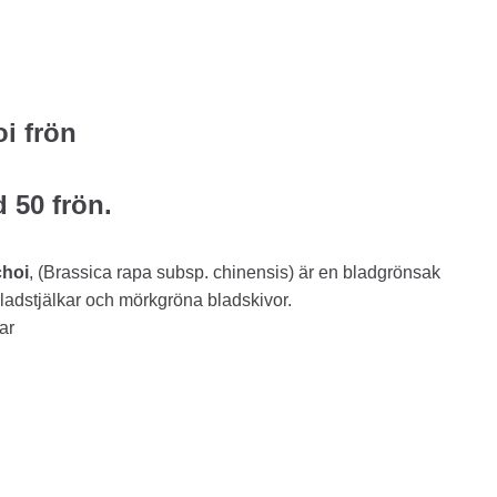
oi frön
d 50 frön.
choi
, (Brassica rapa subsp. chinensis) är en bladgrönsak
bladstjälkar och mörkgröna bladskivor.
ar