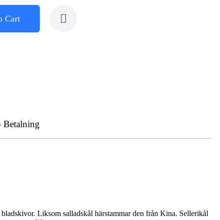
o Cart
- Betalning
a bladskivor. Liksom salladskål härstammar den från Kina. Sellerikål