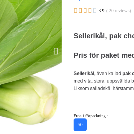





3.9
( 20 reviews)
Sellerikål, pak ch
Pris för paket me
Sellerikål,
även kallad
pak 
med vita, stora, uppsvällda 
Liksom salladskål härstamm
Frön i förpackning :
50