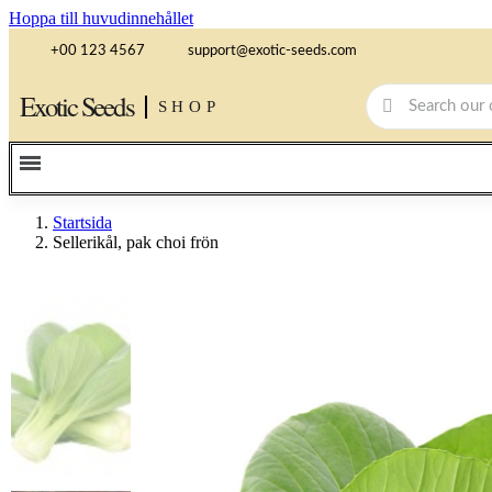
Hoppa till huvudinnehållet
+00 123 4567
support@exotic-seeds.com
Exotic Seeds
SHOP
Startsida
Sellerikål, pak choi frön