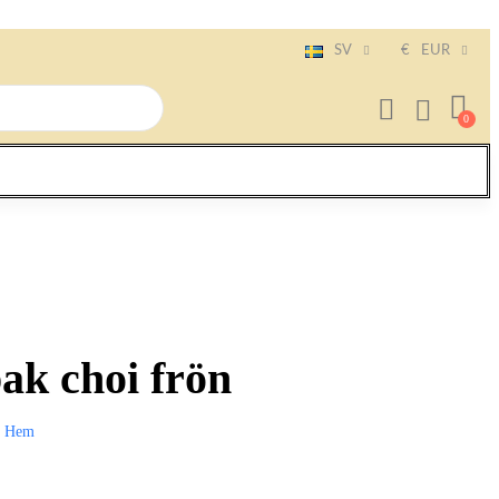
SV
€
EUR
pak choi frön
Hem