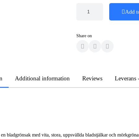
Add t
Share on
n
Additional information
Reviews
Leverans 
är en bladgrönsak med vita, stora, uppsvällda bladstjälkar och mörkgrön