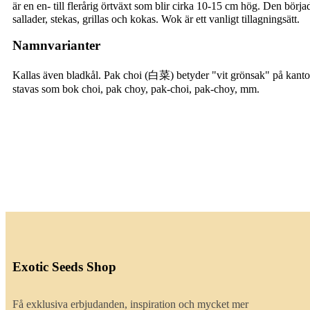
är en en- till flerårig örtväxt som blir cirka 10-15 cm hög. Den börja
sallader, stekas, grillas och kokas. Wok är ett vanligt tillagningsätt.
Namnvarianter
Kallas även bladkål
. Pak choi (白菜) betyder "vit grönsak" på kant
stavas som bok choi, pak choy, pak-choi, pak-choy, mm.
Exotic Seeds Shop
Få exklusiva erbjudanden, inspiration och mycket mer