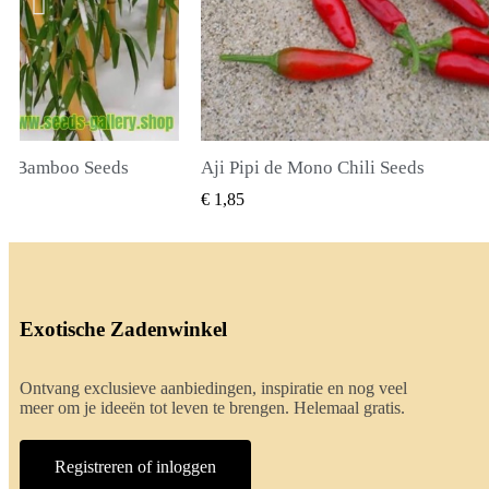
li Seeds
True Lavender Seeds
BEKIJKEN
SNEL BEKIJKEN
€ 2,00
Exotische Zadenwinkel
Ontvang exclusieve aanbiedingen, inspiratie en nog veel
meer om je ideeën tot leven te brengen. Helemaal gratis.
Registreren of inloggen