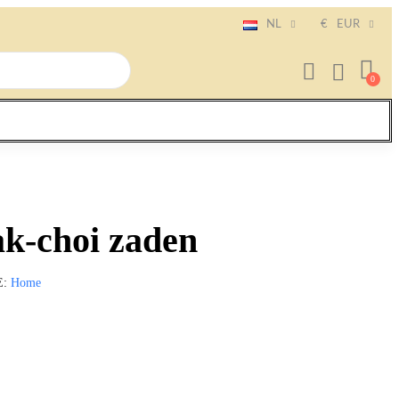
NL
€
EUR
ak-choi zaden
E
Home