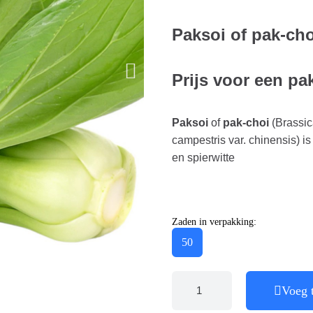
Paksoi of pak-ch
Prijs voor een pa
Paksoi
of
pak-choi
(Brassic
campestris var. chinensis) 
en spierwitte
Zaden in verpakking:
50
Voeg 