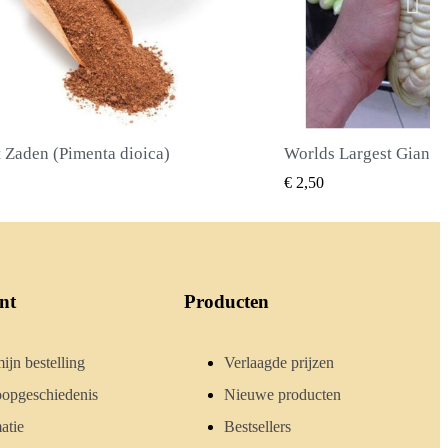
Worlds Largest Giant Corn Zaden Cuzco - Cusco
SNEL BEKIJKEN
SNEL BE
€ 2,40
nt
Producten
ijn bestelling
Verlaagde prijzen
opgeschiedenis
Nieuwe producten
atie
Bestsellers