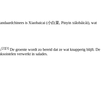
Standaardchinees is Xiaobaicai (小白菜, Pinyin xiǎobáicài), wat
[2]
[3]
.
De groente wordt zo bereid dat ze wat knapperig blijft. De
soistelen verwerkt in salades.