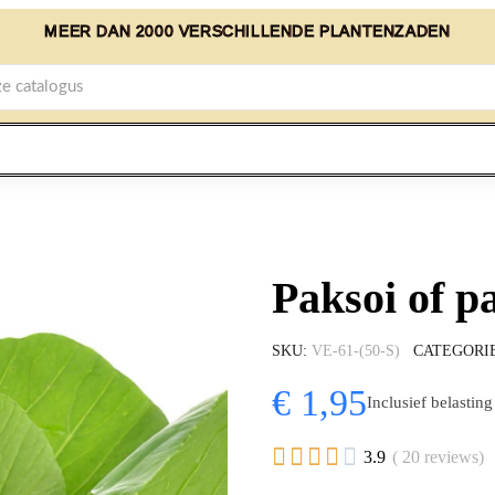
MEER DAN 2000 VERSCHILLENDE PLANTENZADEN
Paksoi of p
SKU
VE-61-(50-S)
CATEGORI
€ 1,95
Inclusief belasting





3.9
( 20 reviews)