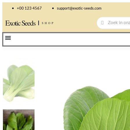
+00 123 4567
support@exotic-seeds.com
Exotic Seeds
SHOP