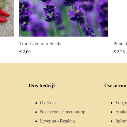
Piment Zaden (Pimenta dioica)
SNEL BEKIJKEN
€ 2,25
€ 2,50
Ons bedrijf
Uw accou
Over ons
Volg m
Neem contact met ons op
Aanko
Levering - Betaling
Inform