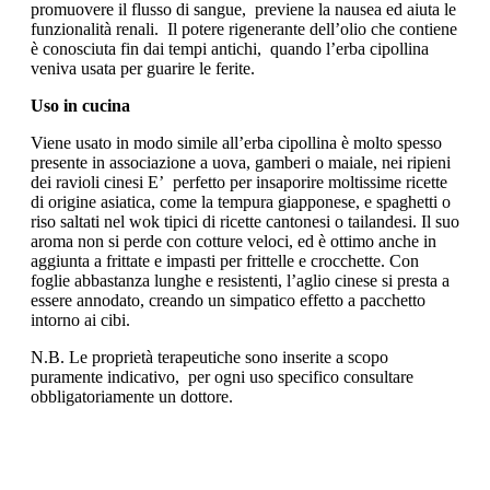
promuovere il flusso di sangue, previene la nausea ed aiuta le
funzionalità renali. Il potere rigenerante dell’olio che contiene
è conosciuta fin dai tempi antichi, quando l’erba cipollina
veniva usata per guarire le ferite.
Uso in cucina
Viene usato in modo simile all’erba cipollina è molto spesso
presente in associazione a uova, gamberi o maiale, nei ripieni
dei ravioli cinesi E’ perfetto per insaporire moltissime ricette
di origine asiatica, come la tempura giapponese, e spaghetti o
riso saltati nel wok tipici di ricette cantonesi o tailandesi. Il suo
aroma non si perde con cotture veloci, ed è ottimo anche in
aggiunta a frittate e impasti per frittelle e crocchette. Con
foglie abbastanza lunghe e resistenti, l’aglio cinese si presta a
essere annodato, creando un simpatico effetto a pacchetto
intorno ai cibi.
N.B. Le proprietà terapeutiche sono inserite a scopo
puramente indicativo, per ogni uso specifico consultare
obbligatoriamente un dottore.