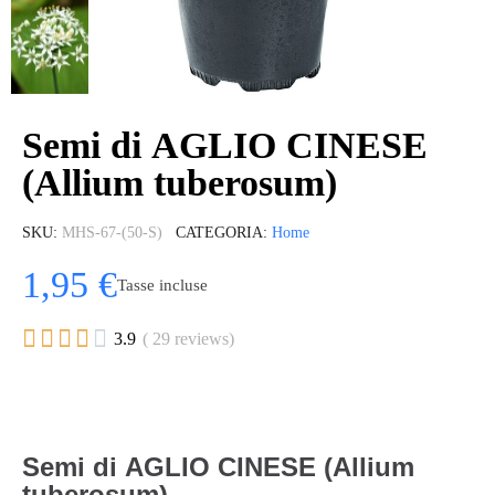
Semi di AGLIO CINESE
(Allium tuberosum)
SKU
MHS-67-(50-S)
CATEGORIA
Home
1,95 €
Tasse incluse





3.9
( 29 reviews)
Semi di AGLIO CINESE (Allium
tuberosum)