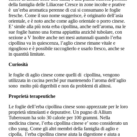
della famiglia delle Liliaceae Cresce in zone incolte e prative
è un’erba aromatica perenne di cui si consumano le foglie
fresche. Come il suo nome suggerisce, è originario dell’asia
orientale, e è noto anche come aglio orientale o porro cinese.
E’ simile alla più nota erba cipollina, anche nell’aroma, ma le
sue foglie hanno una forma appiattita anzichè tubolare, con
sezione a V Inoltre anche nei mesi autunnali quando l’erba
cipollina va in quiescenza, l’aglio cinese rimane vitale e
rigoglioso e è possibile raccoglierlo e usarlo fresco, anche se
in quantità limitate.
Curiosità
le foglie di aglio cinese come quelli di cipollina, vengono
utilizzata in cucina perché pur mantenendo l’aroma dell’aglio
sono molto più digeribili e non da problemi di alitosi.
Proprietà terapeutiche
Le foglie dell’erba cipollina cinese sono apprezzate per le loro
proprietà stimolanti e depurative. Un pugno di Allium
Tuberosum ha solo 30 calorie per 100 grammi. Nella
medicina cinese, l’erba cipollina cinese e’ sono considerato un
cibo yang. Come gli altri membri della famiglia di aglio e
cipolla, l’erba cipollina cinese aiuta la digestione e aiuta a