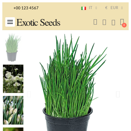
IT
€
EUR
+00 123 4567
Exotic Seeds