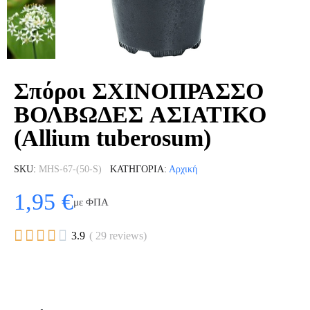
Σπόροι ΣΧΙΝΟΠΡΑΣΣΟ
ΒΟΛΒΩΔΕΣ ΑΣΙΑΤΙΚΟ
(Allium tuberosum)
SKU
MHS-67-(50-S)
ΚΑΤΗΓΟΡΊΑ
Αρχική
1,95 €
με ΦΠΑ





3.9
( 29 reviews)