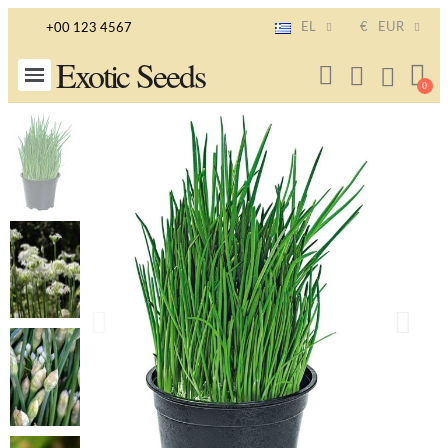
EL
€
EUR
+00 123 4567
Exotic Seeds