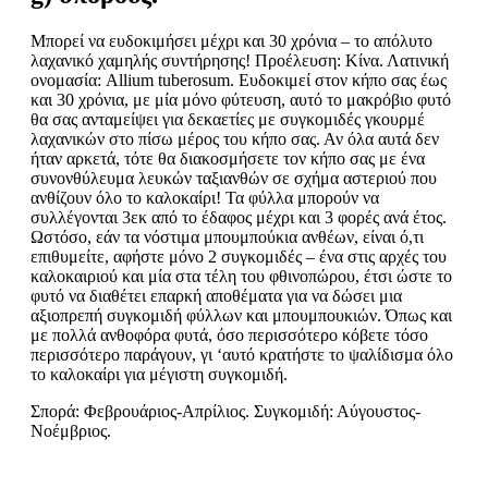
Μπορεί να ευδοκιμήσει μέχρι και 30 χρόνια – το απόλυτο
λαχανικό χαμηλής συντήρησης! Προέλευση: Κίνα. Λατινική
ονομασία: Allium tuberosum. Ευδοκιμεί στον κήπο σας έως
και 30 χρόνια, με μία μόνο φύτευση, αυτό το μακρόβιο φυτό
θα σας ανταμείψει για δεκαετίες με συγκομιδές γκουρμέ
λαχανικών στο πίσω μέρος του κήπο σας. Αν όλα αυτά δεν
ήταν αρκετά, τότε θα διακοσμήσετε τον κήπο σας με ένα
συνονθύλευμα λευκών ταξιανθών σε σχήμα αστεριού που
ανθίζουν όλο το καλοκαίρι! Τα φύλλα μπορούν να
συλλέγονται 3εκ από το έδαφος μέχρι και 3 φορές ανά έτος.
Ωστόσο, εάν τα νόστιμα μπουμπούκια ανθέων, είναι ό,τι
επιθυμείτε, αφήστε μόνο 2 συγκομιδές – ένα στις αρχές του
καλοκαιριού και μία στα τέλη του φθινοπώρου, έτσι ώστε το
φυτό να διαθέτει επαρκή αποθέματα για να δώσει μια
αξιοπρεπή συγκομιδή φύλλων και μπουμπουκιών. Όπως και
με πολλά ανθοφόρα φυτά, όσο περισσότερο κόβετε τόσο
περισσότερο παράγουν, γι ‘αυτό κρατήστε το ψαλίδισμα όλο
το καλοκαίρι για μέγιστη συγκομιδή.
Σπορά: Φεβρουάριος-Απρίλιος. Συγκομιδή: Αύγουστος-
Νοέμβριος.