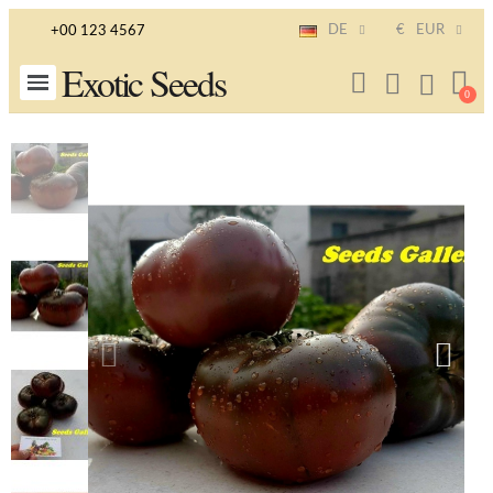
DE
€
EUR
+00 123 4567
Exotic Seeds