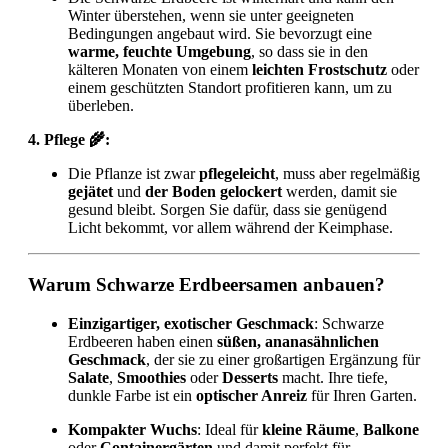
Winter überstehen, wenn sie unter geeigneten
Bedingungen angebaut wird. Sie bevorzugt eine
warme, feuchte Umgebung
, so dass sie in den
kälteren Monaten von einem
leichten Frostschutz
oder
einem geschützten Standort profitieren kann, um zu
überleben.
4. Pflege 🌾:
Die Pflanze ist zwar
pflegeleicht
, muss aber regelmäßig
gejätet
und
der Boden gelockert
werden, damit sie
gesund bleibt. Sorgen Sie dafür, dass sie genügend
Licht bekommt, vor allem während der Keimphase.
Warum Schwarze Erdbeersamen anbauen?
Einzigartiger, exotischer Geschmack
: Schwarze
Erdbeeren haben einen
süßen, ananasähnlichen
Geschmack
, der sie zu einer großartigen Ergänzung für
Salate
,
Smoothies
oder
Desserts
macht. Ihre tiefe,
dunkle Farbe ist ein
optischer Anreiz
für Ihren Garten.
Kompakter Wuchs
: Ideal für
kleine Räume
,
Balkone
oder
Containergärten
und damit perfekt für