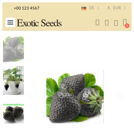
DE
€
EUR
+00 123 4567
Exotic Seeds