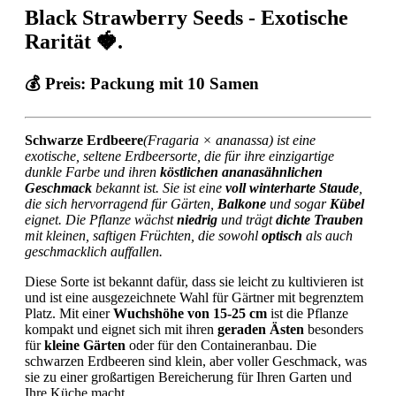
Black Strawberry Seeds - Exotische
Rarität
🍓.
💰
Preis:
Packung mit 10 Samen
Schwarze Erdbeere
(Fragaria × ananassa) ist eine
exotische, seltene Erdbeersorte, die für ihre einzigartige
dunkle Farbe und ihren
köstlichen ananasähnlichen
Geschmack
bekannt ist. Sie ist eine
voll winterharte Staude
,
die sich hervorragend für Gärten,
Balkone
und sogar
Kübel
eignet. Die Pflanze wächst
niedrig
und trägt
dichte Trauben
mit kleinen, saftigen Früchten, die sowohl
optisch
als auch
geschmacklich auffallen.
Diese Sorte ist bekannt dafür, dass sie leicht zu kultivieren ist
und ist eine ausgezeichnete Wahl für Gärtner mit begrenztem
Platz. Mit einer
Wuchshöhe von 15-25 cm
ist die Pflanze
kompakt und eignet sich mit ihren
geraden Ästen
besonders
für
kleine Gärten
oder für den Containeranbau. Die
schwarzen Erdbeeren sind klein, aber voller Geschmack, was
sie zu einer großartigen Bereicherung für Ihren Garten und
Ihre Küche macht.