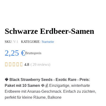
Schwarze Erdbeer-Samen
SKU
V-1
KATEGORIE
Startseite
2,25 €
Bruttopreis





4.8
( 29 reviews)
🍓 Black Strawberry Seeds - Exotic Rare - Preis:
Paket mit 10 Samen
🍓💰 Einzigartige, winterharte
Erdbeere mit Ananas-Geschmack. Einfach zu züchten,
perfekt für kleine Räume, Balkone