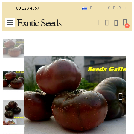
EL
€
EUR
+00 123 4567
Exotic Seeds