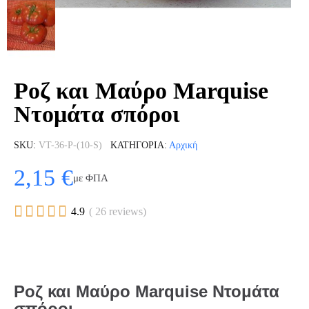
Ροζ και Μαύρο Marquise
Ντομάτα σπόροι
SKU
VT-36-P-(10-S)
ΚΑΤΗΓΟΡΊΑ
Αρχική
2,15 €
με ΦΠΑ





4.9
( 26 reviews)
Ροζ και Μαύρο
Marquise
Ντομάτα
σπόροι