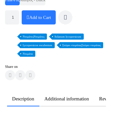
Add to Cart
ΝτομάτεςΝτομάτες
Solanum lycopersicum
Lycopersicon esculentum
Σπόροι ντομάταςΣπόροι ντομάτας
Ντομάτα
Share on
Description
Additional information
Revie