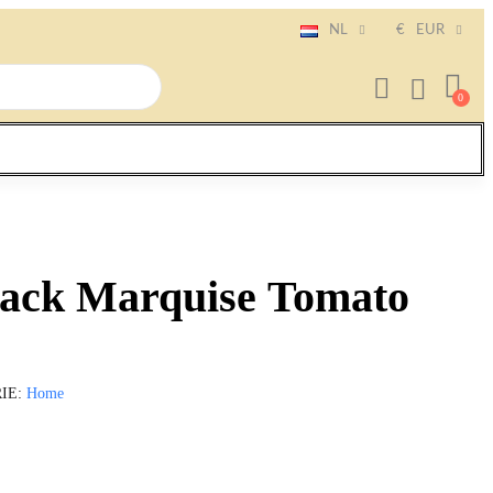
NL
€
EUR
lack Marquise Tomato
IE
Home