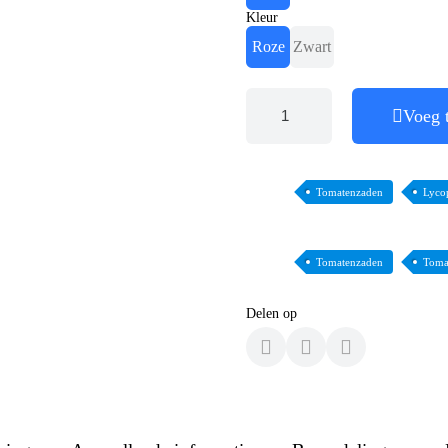
Kleur
Roze
Zwart
Voeg 
Tomatenzaden
Lyco
Tomatenzaden
Toma
Delen op