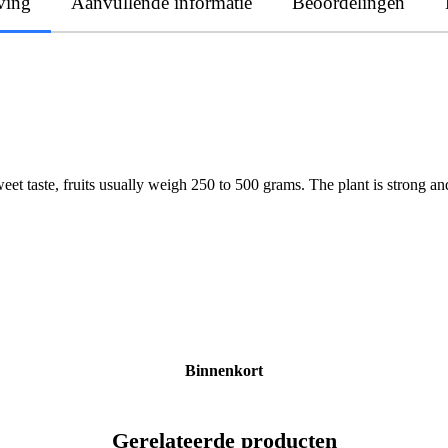
ving
Aanvullende informatie
Beoordelingen
t taste, fruits usually weigh 250 to 500 grams. The plant is strong and re
Binnenkort
Gerelateerde producten