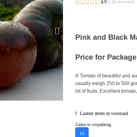





4.9
( 26 reviews)
Pink and Black M
Price for Package
A Tomato of beautiful and aut
usually weigh 250 to 500 gram
lot of fruits. Excellent tomato
Laatste items in voorraad
Zaden in verpakking:
10