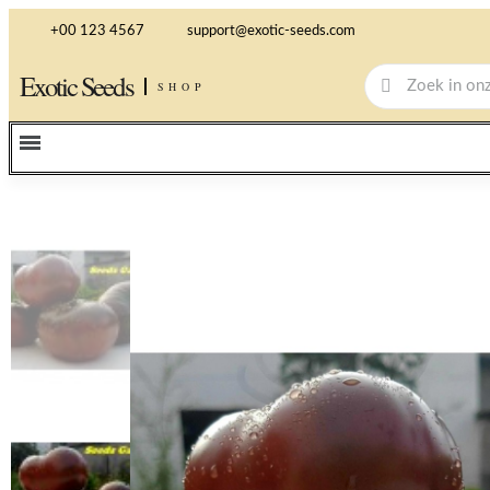
+00 123 4567
support@exotic-seeds.com
Exotic Seeds
SHOP