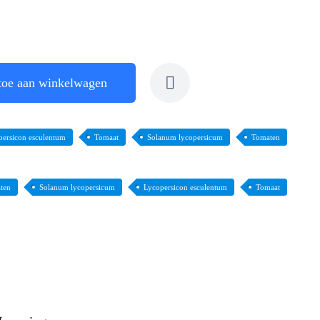
toe aan winkelwagen
persicon esculentum
Tomaat
Solanum lycopersicum
Tomaten
ten
Solanum lycopersicum
Lycopersicon esculentum
Tomaat