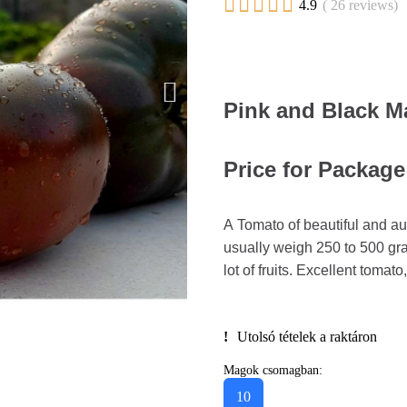





4.9
( 26 reviews)
Pink and Black M
Price for Package
A Tomato of beautiful and aut
usually weigh 250 to 500 gram
lot of fruits. Excellent tomato
Utolsó tételek a raktáron
Magok csomagban:
10