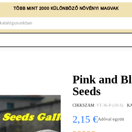
TÖBB MINT 2000 KÜLÖNBÖZŐ NÖVÉNYI MAGVAK
Pink and B
Seeds
CIKKSZÁM
VT-36-P-(10-S)
K
2,15 €
Adóval együtt