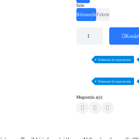
Szín
Rózsaszín
Fekete
Kosár
Solanum lycopersicum
Solanum lycopersicum
Megosztás a(z)