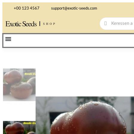
+00 123 4567
support@exotic-seeds.com
Exotic Seeds
SHOP