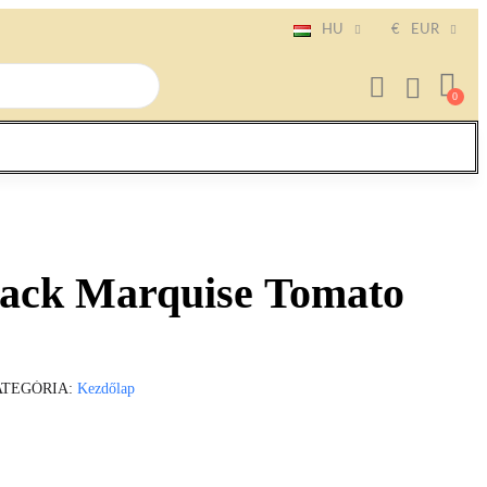
HU
€
EUR
lack Marquise Tomato
ATEGÓRIA
Kezdőlap