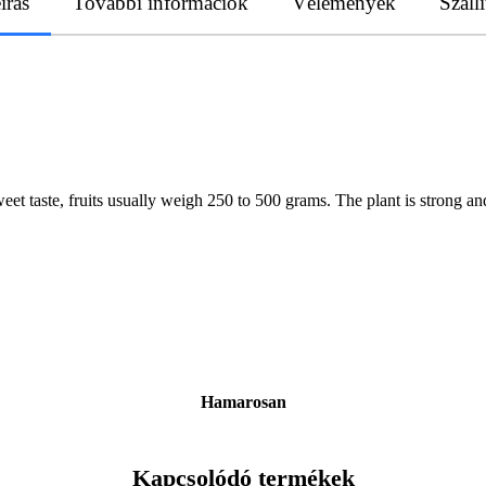
írás
További információk
Vélemények
Szállí
t taste, fruits usually weigh 250 to 500 grams. The plant is strong and re
Hamarosan
Kapcsolódó termékek