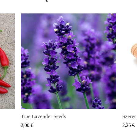
Szerecsendióbors Magvak (Pimenta dioica)
GYORSNÉZET
2,25 €
2,50 €