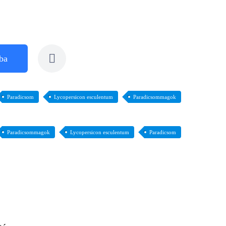
ba
Paradicsom
Lycopersicon esculentum
Paradicsommagok
Paradicsommagok
Lycopersicon esculentum
Paradicsom