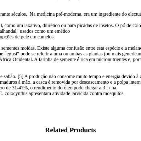
rante séculos. Na medicina pré-moderna, era um ingrediente do electuá
l, como um laxativo, diurético ou para picadas de insetos. O pó de co
alhandal" usados ​​como um emético
erupções de pele em camelos.
sementes moídas. Existe alguma confusão entre esta espécie e a melanci
"egusi" pode se referir a uma ou ambas as plantas (ou mais genericame
 África Ocidental. A farinha de semente é rica em micronutrientes e, po
de sabão. [5] A produção não consome muito tempo e energia devido à
ão maduros à mão, a casca é removida por descascamento e a polpa inter
ucro de 31-47%, o rendimento do óleo pode chegar a 3 t / ha.
 C. colocynthis apresentam atividade larvicida contra mosquitos.
Related Products