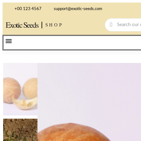
+00 123 4567
support@exotic-seeds.com
Exotic Seeds
SHOP