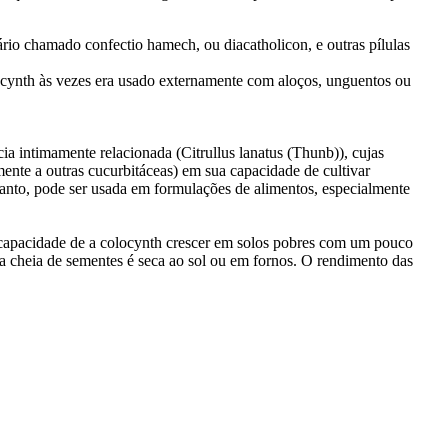
rio chamado confectio hamech, ou diacatholicon, e outras pílulas
locynth às vezes era usado externamente com aloços, unguentos ou
a intimamente relacionada (Citrullus lanatus (Thunb)), cujas
nte a outras cucurbitáceas) em sua capacidade de cultivar
rtanto, pode ser usada em formulações de alimentos, especialmente
 capacidade de a colocynth crescer em solos pobres com um pouco
na cheia de sementes é seca ao sol ou em fornos. O rendimento das