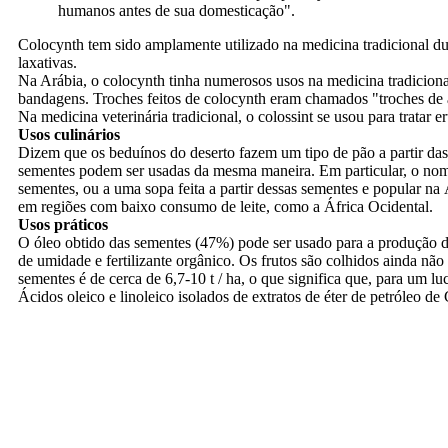
humanos antes de sua domesticação".
Colocynth tem sido amplamente utilizado na medicina tradicional du
laxativas.
Na Arábia, o colocynth tinha numerosos usos na medicina tradiciona
bandagens. Troches feitos de colocynth eram chamados "troches de 
Na medicina veterinária tradicional, o colossint se usou para tratar 
Usos culinários
Dizem que os beduínos do deserto fazem um tipo de pão a partir das 
sementes podem ser usadas da mesma maneira. Em particular, o nome 
sementes, ou a uma sopa feita a partir dessas sementes e popular na
em regiões com baixo consumo de leite, como a África Ocidental.
Usos práticos
O óleo obtido das sementes (47%) pode ser usado para a produção 
de umidade e fertilizante orgânico. Os frutos são colhidos ainda n
sementes é de cerca de 6,7-10 t / ha, o que significa que, para um l
Ácidos oleico e linoleico isolados de extratos de éter de petróleo de