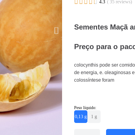





4.3
( 35 reviews)
Sementes Maçã am
Preço para o paco
colocynthis pode ser comido
de energia, e. oleaginosas 
colossíntese foram
Peso líquido:
0,13 g
1 g