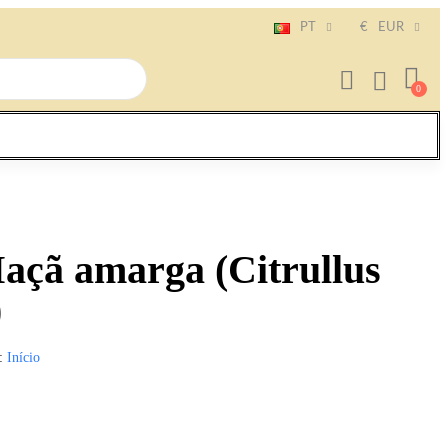
PT
€
EUR
açã amarga (Citrullus
)
Início