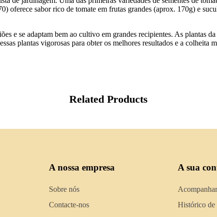
 lista de jardinagem. Uma das primeiras variedades de sementes de toma
oferece sabor rico de tomate em frutas grandes (aprox. 170g) e sucule
iões e se adaptam bem ao cultivo em grandes recipientes. As plantas d
sas plantas vigorosas para obter os melhores resultados e a colheita ma
Related Products
A nossa empresa
A sua con
Sobre nós
Acompanhar
Contacte-nos
Histórico de