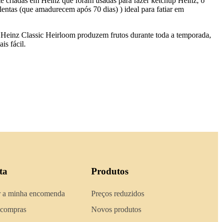
te criadas em Heinz que foram usadas para fazer ketchup Heinz, o
ntas (que amadurecem após 70 dias) ) ideal para fatiar em
a Heinz Classic Heirloom produzem frutos durante toda a temporada,
is fácil.
ta
Produtos
 a minha encomenda
Preços reduzidos
 compras
Novos produtos