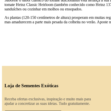
Saboreie o sabor clássico do tomate adicionando esta herança à sua
tomate Heinz Classic Heirloom (também conhecido como Heinz 1370) 
sanduíches ou cozinhar em molhos ou ensopados.
As plantas (120-150 centímetros de altura) prosperam em muitas reg
mas amadurecem a parte mais pesada da colheita no verão. Aposte nes
Loja de Sementes Exóticas
Receba ofertas exclusivas, inspiração e muito mais para
ajudar a concretizar as suas ideias. Tudo gratuitamente.