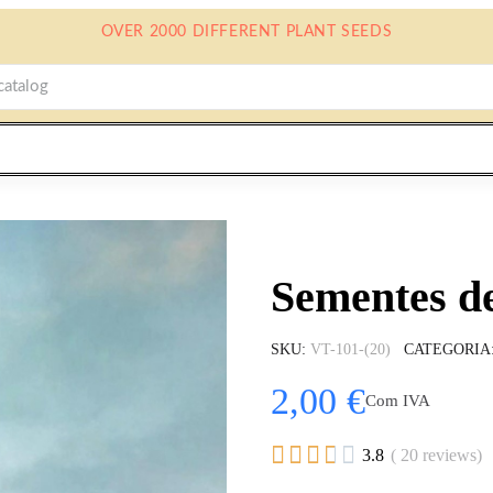
OVER 2000 DIFFERENT PLANT SEEDS
Sementes d
SKU
VT-101-(20)
CATEGORIA
2,00 €
Com IVA





3.8
( 20 reviews)