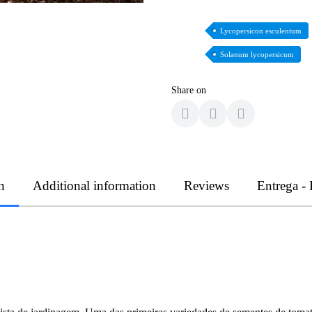
Lycopersicon esculentum
Solanum lycopersicum
Share on
n
Additional information
Reviews
Entrega -