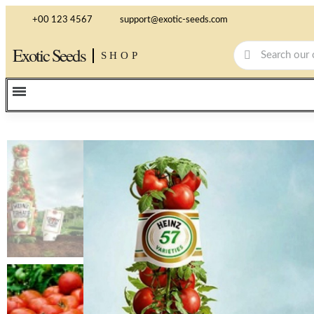
+00 123 4567
support@exotic-seeds.com
Exotic Seeds
SHOP