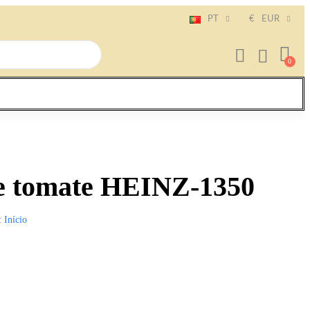
PT
€
EUR
e tomate HEINZ-1350
Início